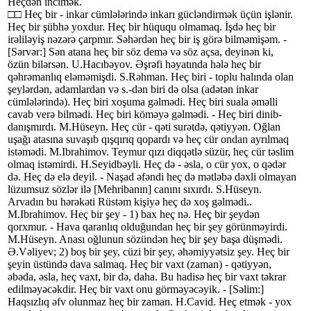
Heçdən incimək.
□□ Heç bir - inkar cümlələrində inkarı gücləndirmək üçün işlənir.
Heç bir şübhə yoxdur. Heç bir hüququ olmamaq. İşdə heç bir
irəliləyiş nəzərə çarpmır. Səhərdən heç bir iş görə bilməmişəm. -
[Sərvər:] Sən atana heç bir söz demə və söz açsa, deyinən ki,
özün bilərsən. U.Hacıbəyov. Əşrəfi həyatında hələ heç bir
qəhrəmanlıq eləməmişdi. S.Rəhman. Heç biri - toplu halında olan
şeylərdən, adamlardan və s.-dən biri də olsa (adətən inkar
cümlələrində). Heç biri xoşuma gəlmədi. Heç biri suala əməlli
cavab verə bilmədi. Heç biri köməyə gəlmədi. - Heç biri dinib-
danışmırdı. M.Hüseyn. Heç cür - qəti surətdə, qətiyyən. Oğlan
uşağı atasına suvaşıb qışqırıq qopardı və heç cür ondan ayrılmaq
istəmədi. M.Ibrahimov. Teymur qızı diqqətlə süzür, heç cür təslim
olmaq istəmirdi. H.Seyidbəyli. Heç də - əsla, o cür yox, o qədər
də. Heç də elə deyil. - Naşad əfəndi heç də mətləbə dəxli olmayan
lüzumsuz sözlər ilə [Mehribanın] canını sıxırdı. S.Hüseyn.
Arvadın bu hərəkəti Rüstəm kişiyə heç də xoş gəlmədi..
M.Ibrahimov. Heç bir şey - 1) bax heç nə. Heç bir şeydən
qorxmur. - Hava qaranlıq olduğundan heç bir şey görünməyirdi.
M.Hüseyn. Anası oğlunun sözündən heç bir şey başa düşmədi.
Ə.Vəliyev; 2) boş bir şey, cüzi bir şey, əhəmiyyətsiz şey. Heç bir
şeyin üstündə dava salmaq. Heç bir vaxt (zaman) - qətiyyən,
əbəda, əsla, heç vaxt, bir də, daha. Bu hadisə heç bir vaxt təkrar
edilməyəcəkdir. Heç bir vaxt onu görməyəcəyik. - [Səlim:]
Haqsızlıq əfv olunmaz heç bir zaman. H.Cavid. Heç etmək - yox