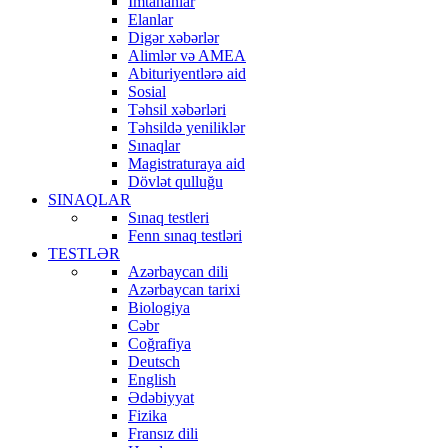
İmtahanlar
Elanlar
Digər xəbərlər
Alimlər və AMEA
Abituriyentlərə aid
Sosial
Təhsil xəbərləri
Təhsildə yeniliklər
Sınaqlar
Magistraturaya aid
Dövlət qulluğu
SINAQLAR
Sınaq testleri
Fenn sınaq testləri
TESTLƏR
Azərbaycan dili
Azərbaycan tarixi
Biologiya
Cəbr
Coğrafiya
Deutsch
English
Ədəbiyyat
Fizika
Fransız dili