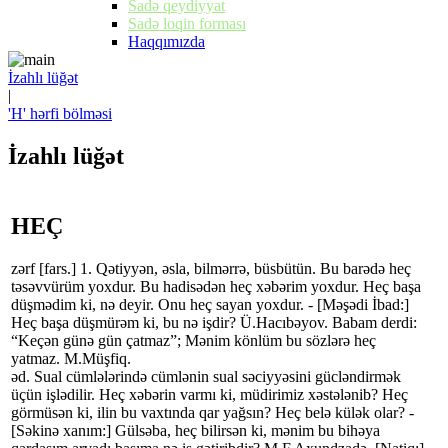
Sadə qeydiyyat
Sadə loqin forması
Haqqımızda
İzahlı lüğət
|
'H' hərfi bölməsi
İzahlı lüğət
HEÇ
zərf [fars.] 1. Qətiyyən, əsla, bilmərrə, büsbütün. Bu barədə heç
təsəvvürüm yoxdur. Bu hadisədən heç xəbərim yoxdur. Heç başa
düşmədim ki, nə deyir. Onu heç sayan yoxdur. - [Məşədi İbad:]
Heç başa düşmürəm ki, bu nə işdir? Ü.Hacıbəyov. Babam derdi:
“Keçən günə gün çatmaz”; Mənim könlüm bu sözlərə heç
yatmaz. M.Müşfiq.
əd. Sual cümlələrində cümlənin sual səciyyəsini gücləndirmək
üçün işlədilir. Heç xəbərin varmı ki, müdirimiz xəstələnib? Heç
görmüsən ki, ilin bu vaxtında qar yağsın? Heç belə külək olar? -
[Səkinə xanım:] Gülsəba, heç bilirsən ki, mənim bu bihəya