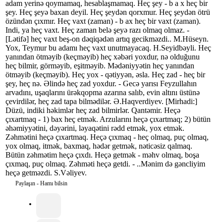
adam yerinə qoymamaq, hesablaşmamaq. Heç şey - b a x heç bir
şey. Heç şeyə baxan deyil. Heç şeydən qorxmur. Heç şeydən ötrü
özündən çıxmır. Heç vaxt (zaman) - b ax heç bir vaxt (zaman).
Indi, ya heç vaxt. Heç zaman belə şeyə razı olmaq olmaz. -
[Lətifə] heç vaxt beş-on dəqiqədən artıq gecikməzdi.. M.Hüseyn.
Yox, Teymur bu adamı heç vaxt unutmayacaq. H.Seyidbəyli. Heç
yanından ötməyib (keçməyib) heç xəbəri yoxdur, nə olduğunu
heç bilmir, görməyib, eşitməyib. Mədəniyyətin heç yanından
ötməyib (keçməyib). Heç yox - qətiyyən, əsla. Heç zad - heç bir
şey, heç nə. Əlində heç zad yoxdur. - Gecə yarısı Feyzullahın
arvadını, uşaqlarını ürəkqopma azarına salıb, evin altını üstünə
çevirdilər, heç zad tapa bilmədilər. Ə.Haqverdiyev. [Mirhadi:]
Düzü, indiki həkimlər heç zad bilmirlər. Qantəmir. Heçə
çıxartmaq - 1) bax heç etmək. Arzularını heçə çıxartmaq; 2) bütün
əhəmiyyətini, dəyərini, ləyaqətini rədd etmək, yox etmək.
Zəhmətini heçə çıxartmaq. Heçə çıxmaq - heç olmaq, puç olmaq,
yox olmaq, itmək, baxmaq, hədər getmək, nəticəsiz qalmaq.
Bütün zəhmətim heçə çıxdı. Heçə getmək - məhv olmaq, boşa
çıxmaq, puç olmaq. Zəhməti heçə getdi. - ..Mənim də gəncliyim
heçə getməzdi. S.Vəliyev.
Paylaşın - Hamı bilsin