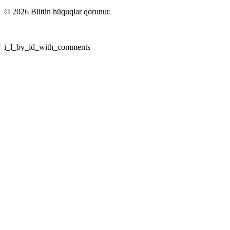
©
2026
Bütün hüquqlar qorunur.
i_l_by_id_with_comments