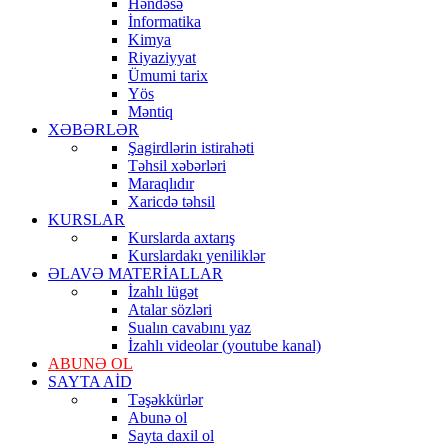
Həndəsə
İnformatika
Kimya
Riyaziyyat
Ümumi tarix
Yös
Məntiq
XƏBƏRLƏR
Şagirdlərin istirahəti
Təhsil xəbərləri
Maraqlıdır
Xaricdə təhsil
KURSLAR
Kurslarda axtarış
Kurslardakı yeniliklər
ƏLAVƏ MATERİALLAR
İzahlı lügət
Atalar sözləri
Sualın cavabını yaz
İzahlı videolar (youtube kanal)
ABUNƏ OL
SAYTA AİD
Təşəkkürlər
Abunə ol
Sayta daxil ol