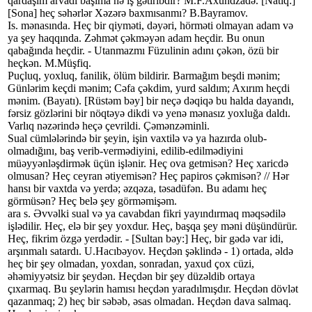
qardaşım arvadı başıma nə iş gətiribdir? M.F.Axundzadə. [Natiq:]
[Sona] heç səhərlər Xəzərə baxmısanmı? B.Bayramov.
Is. mənasında. Heç bir qiyməti, dəyəri, hörməti olmayan adam və
ya şey haqqında. Zəhmət çəkməyən adam heçdir. Bu onun
qabağında heçdir. - Utanmazmı Füzulinin adını çəkən, özü bir
heçkən. M.Müşfiq.
Puçluq, yoxluq, fanilik, ölüm bildirir. Barmağım beşdi mənim;
Günlərim keçdi mənim; Cəfa çəkdim, yurd saldım; Axırım heçdi
mənim. (Bayatı). [Rüstəm bəy] bir neçə dəqiqə bu halda dayandı,
fərsiz gözlərini bir nöqtəyə dikdi və yenə mənasız yoxluğa daldı.
Varlıq nəzərində heçə çevrildi. Çəmənzəminli.
Sual cümlələrində bir şeyin, işin vaxtilə və ya hazırda olub-
olmadığını, baş verib-vermədiyini, edilib-edilmədiyini
müəyyənləşdirmək üçün işlənir. Heç ova getmisən? Heç xaricdə
olmusan? Heç ceyran ətiyemisən? Heç papiros çəkmisən? // Hər
hansı bir vaxtda və yerdə; əzqəza, təsadüfən. Bu adamı heç
görmüsən? Heç belə şey görməmişəm.
ara s. Əvvəlki sual və ya cavabdan fikri yayındırmaq məqsədilə
işlədilir. Heç, elə bir şey yoxdur. Heç, başqa şey məni düşündürür.
Heç, fikrim özgə yerdədir. - [Sultan bəy:] Heç, bir gədə var idi,
arşınmalı satardı. U.Hacıbəyov. Heçdən şəklində - 1) ortada, əldə
heç bir şey olmadan, yoxdan, sonradan, yaxud çox cüzi,
əhəmiyyətsiz bir şeydən. Heçdən bir şey düzəldib ortaya
çıxarmaq. Bu şeylərin hamısı heçdən yaradılmışdır. Heçdən dövlət
qazanmaq; 2) heç bir səbəb, əsas olmadan. Heçdən dava salmaq.