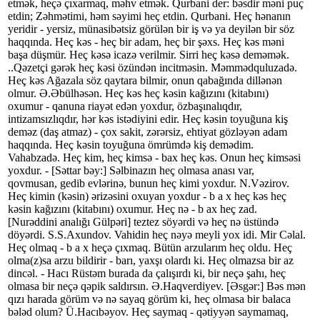
etmək, heçə çıxarmaq, məhv etmək. Qurbani der: bəsdir məni puç
etdin; Zəhmətimi, həm səyimi heç etdin. Qurbani. Heç hənanın
yeridir - yersiz, münasibətsiz görülən bir iş və ya deyilən bir söz
haqqında. Heç kəs - heç bir adam, heç bir şəxs. Heç kəs məni
başa düşmür. Heç kəsə icazə verilmir. Sirri heç kəsə deməmək.
..Qəzetçi gərək heç kəsi özündən incitməsin. Məmmədquluzadə.
Heç kəs Ağazala söz qaytara bilmir, onun qabağında dillənən
olmur. Ə.Əbülhəsən. Heç kəs heç kəsin kağızını (kitabını)
oxumur - qanuna riayət edən yoxdur, özbaşınalıqdır,
intizamsızlıqdır, hər kəs istədiyini edir. Heç kəsin toyuğuna kiş
deməz (daş atmaz) - çox sakit, zərərsiz, ehtiyat gözləyən adam
haqqında. Heç kəsin toyuğuna ömrümdə kiş demədim.
Vahabzadə. Heç kim, heç kimsə - bax heç kəs. Onun heç kimsəsi
yoxdur. - [Səttar bəy:] Səlbinazın heç olmasa anası var,
qovmusan, gedib evlərinə, bunun heç kimi yoxdur. N.Vəzirov.
Heç kimin (kəsin) ərizəsini oxuyan yoxdur - b a x heç kəs heç
kəsin kağızını (kitabını) oxumur. Heç nə - b ax heç zad.
[Nurəddini analığı Gülpəri] teztez söyərdi və heç nə üstündə
döyərdi. S.S.Axundov. Vahidin heç nəyə meyli yox idi. Mir Cəlal.
Heç olmaq - b a x heçə çıxmaq. Bütün arzularım heç oldu. Heç
olma(z)sa arzu bildirir - barı, yaxşı olardı ki. Heç olmazsa bir az
dincəl. - Hacı Rüstəm burada da çalışırdı ki, bir neçə şahı, heç
olmasa bir neçə qəpik saldırsın. Ə.Haqverdiyev. [Əsgər:] Bəs mən
qızı harada görüm və nə sayaq görüm ki, heç olmasa bir balaca
bələd olum? Ü.Hacıbəyov. Heç saymaq - qətiyyən saymamaq,