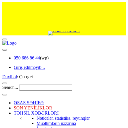
050 686 86 44
(wp)
Giriş edilməyib...
Daxil ol
/
Çıxış et
Search...
ƏSAS SƏHİFƏ
SON YENİLİKLƏR
TƏHSİL XƏBƏRLƏRİ
Nəticələr, statistika, reytinqlər
Müəllimlərin nəzərinə