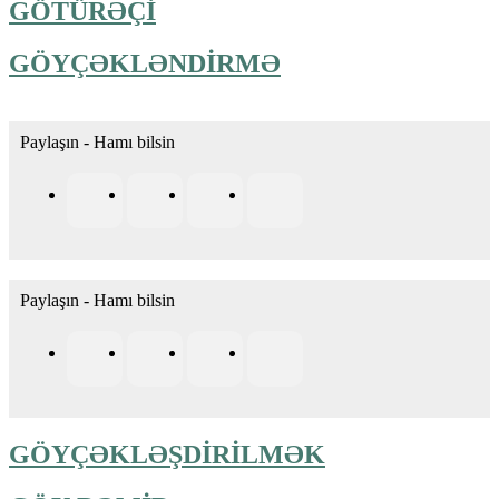
GÖTÜRƏÇİ
GÖYÇƏKLƏNDİRMƏ
Paylaşın - Hamı bilsin
Paylaşın - Hamı bilsin
GÖYÇƏKLƏŞDİRİLMƏK