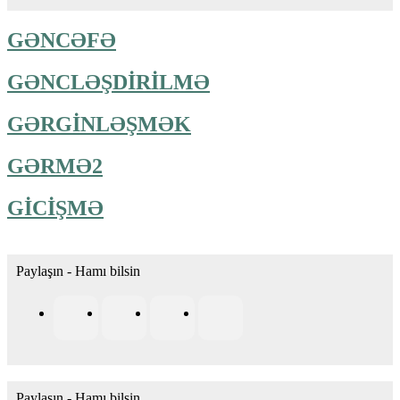
GƏNCƏFƏ
GƏNCLƏŞDİRİLMƏ
GƏRGİNLƏŞMƏK
GƏRMƏ2
GİCİŞMƏ
Paylaşın - Hamı bilsin
Paylaşın - Hamı bilsin