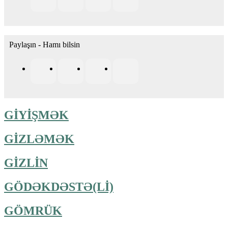
Paylaşın - Hamı bilsin
GİYİŞMƏK
GİZLƏMƏK
GİZLİN
GÖDƏKDƏSTƏ(Lİ)
GÖMRÜK