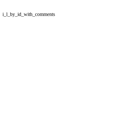
i_l_by_id_with_comments