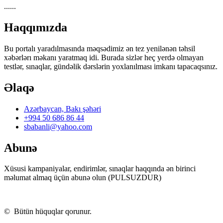
......
https://wa.me/994552244433
Haqqımızda
Bu portalı yaradılmasında məqsədimiz ən tez yenilənən təhsil
xəbərlərı məkanı yaratmaq idi. Burada sizlər heç yerdə olmayan
testlər, sınaqlar, gündəlik dərslərin yoxlanılması imkanı tapacaqsınız.
Əlaqə
Azərbaycan, Bakı şəhəri
+994 50 686 86 44
sbabanli@yahoo.com
Abunə
Xüsusi kampaniyalar, endirimlər, sınaqlar haqqında ən birinci
məlumat almaq üçün abunə olun (PULSUZDUR)
©
Bütün hüquqlar qorunur.