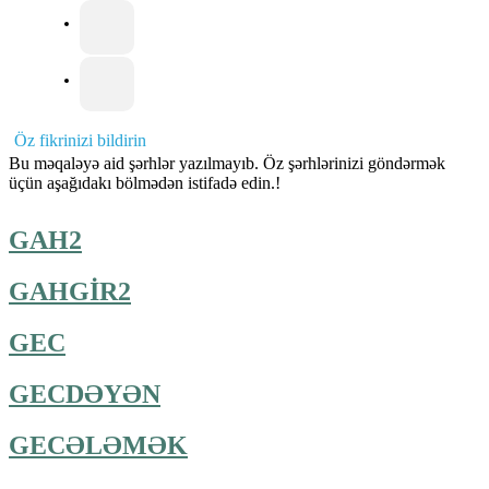
Öz fikrinizi bildirin
Bu məqaləyə aid şərhlər yazılmayıb. Öz şərhlərinizi göndərmək
üçün aşağıdakı bölmədən istifadə edin.!
GAH2
GAHGİR2
GEC
GECDƏYƏN
GECƏLƏMƏK