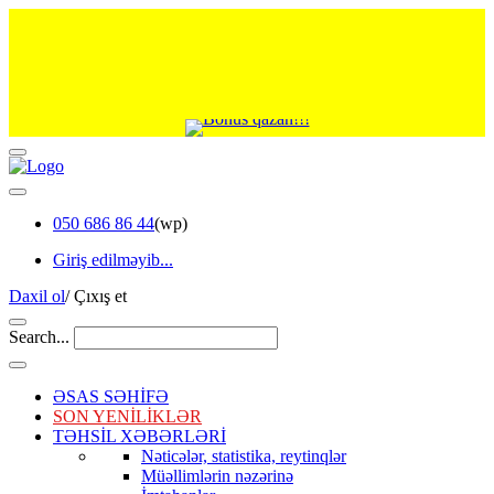
050 686 86 44
(wp)
Giriş edilməyib...
Daxil ol
/
Çıxış et
Search...
ƏSAS SƏHİFƏ
SON YENİLİKLƏR
TƏHSİL XƏBƏRLƏRİ
Nəticələr, statistika, reytinqlər
Müəllimlərin nəzərinə