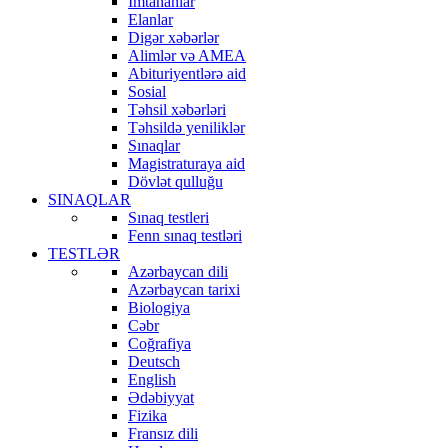
İmtahanlar
Elanlar
Digər xəbərlər
Alimlər və AMEA
Abituriyentlərə aid
Sosial
Təhsil xəbərləri
Təhsildə yeniliklər
Sınaqlar
Magistraturaya aid
Dövlət qulluğu
SINAQLAR
Sınaq testleri
Fenn sınaq testləri
TESTLƏR
Azərbaycan dili
Azərbaycan tarixi
Biologiya
Cəbr
Coğrafiya
Deutsch
English
Ədəbiyyat
Fizika
Fransız dili