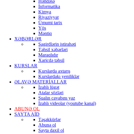
Həndəsə
İnformatika
Kimya
Riyaziyyat
Ümumi tarix
Yös
Məntiq
XƏBƏRLƏR
Şagirdlərin istirahəti
Təhsil xəbərləri
Maraqlıdır
Xaricdə təhsil
KURSLAR
Kurslarda axtarış
Kurslardakı yeniliklər
ƏLAVƏ MATERİALLAR
İzahlı lügət
Atalar sözləri
Sualın cavabını yaz
İzahlı videolar (youtube kanal)
ABUNƏ OL
SAYTA AİD
Təşəkkürlər
Abunə ol
Sayta daxil ol