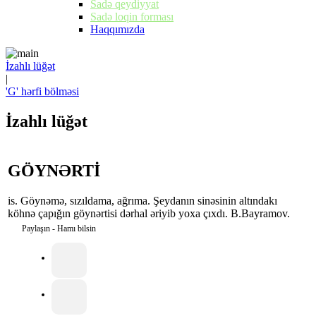
Sadə qeydiyyat
Sadə loqin forması
Haqqımızda
İzahlı lüğət
|
'G' hərfi bölməsi
İzahlı lüğət
GÖYNƏRTİ
is. Göynəmə, sızıldama, ağrıma. Şeydanın sinəsinin altındakı
köhnə çapığın göynərtisi dərhal əriyib yoxa çıxdı. B.Bayramov.
Paylaşın - Hamı bilsin