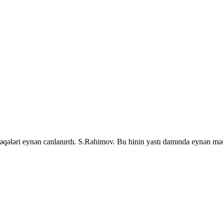
təqələri eynən canlanırdı. S.Rəhimov. Bu hinin yastı damında eynən m