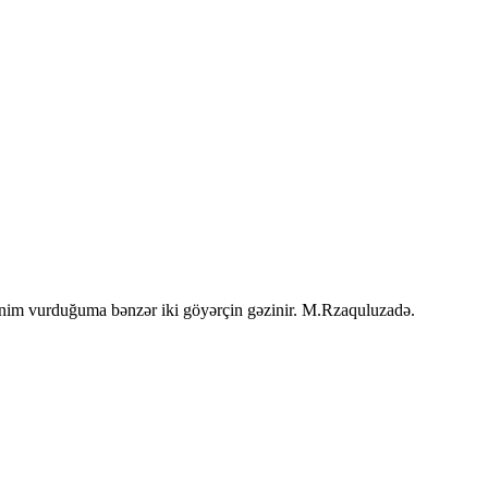
ənim vurduğuma bənzər iki göyərçin gəzinir. M.Rzaquluzadə.