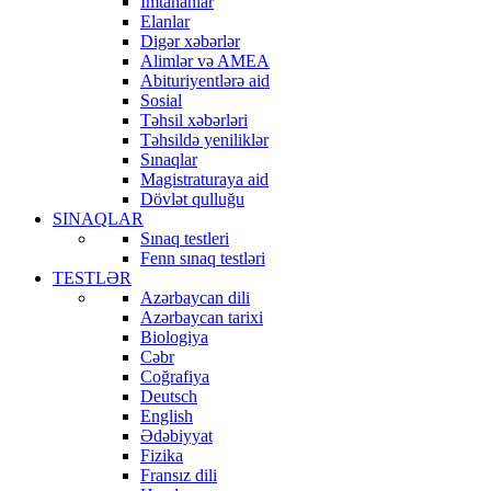
İmtahanlar
Elanlar
Digər xəbərlər
Alimlər və AMEA
Abituriyentlərə aid
Sosial
Təhsil xəbərləri
Təhsildə yeniliklər
Sınaqlar
Magistraturaya aid
Dövlət qulluğu
SINAQLAR
Sınaq testleri
Fenn sınaq testləri
TESTLƏR
Azərbaycan dili
Azərbaycan tarixi
Biologiya
Cəbr
Coğrafiya
Deutsch
English
Ədəbiyyat
Fizika
Fransız dili