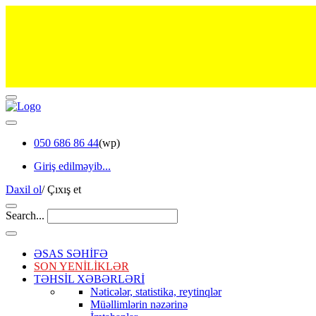
050 686 86 44
(wp)
Giriş edilməyib...
Daxil ol
/
Çıxış et
Search...
ƏSAS SƏHİFƏ
SON YENİLİKLƏR
TƏHSİL XƏBƏRLƏRİ
Nəticələr, statistika, reytinqlər
Müəllimlərin nəzərinə