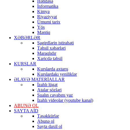
Həndəsə
İnformatika
Kimya
Riyaziyyat
Ümumi tarix
Yös
Məntiq
XƏBƏRLƏR
Şagirdlərin istirahəti
Təhsil xəbərləri
Maraqlıdır
Xaricdə təhsil
KURSLAR
Kurslarda axtarış
Kurslardakı yeniliklər
ƏLAVƏ MATERİALLAR
İzahlı lügət
Atalar sözləri
Sualın cavabını yaz
İzahlı videolar (youtube kanal)
ABUNƏ OL
SAYTA AİD
Təşəkkürlər
Abunə ol
Sayta daxil ol