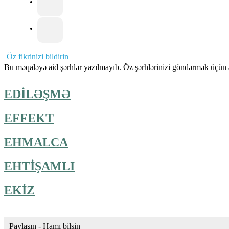
Öz fikrinizi bildirin
Bu məqaləyə aid şərhlər yazılmayıb. Öz şərhlərinizi göndərmək üçün a
EDİLƏŞMƏ
EFFEKT
EHMALCA
EHTİŞAMLI
EKİZ
Paylaşın - Hamı bilsin