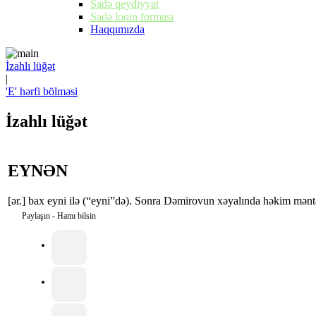
Sadə qeydiyyat
Sadə loqin forması
Haqqımızda
İzahlı lüğət
|
'E' hərfi bölməsi
İzahlı lüğət
EYNƏN
[ər.] bax eyni ilə (“eyni”də). Sonra Dəmirovun xəyalında həkim mən
Paylaşın - Hamı bilsin