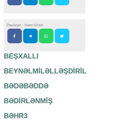
Paylaşın - Hamı bilsin
BEŞXALLI
BEYNƏLMİLƏLLƏŞDİRİLMƏ
BƏDƏBƏDDƏ
BƏDİRLƏNMİŞ
BƏHR3