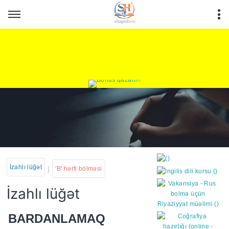
İzahlı lüğət
|
'B' hərfi bölməsi
İzahlı lüğət
https://wa.me/994552244
BARDANLAMAQ