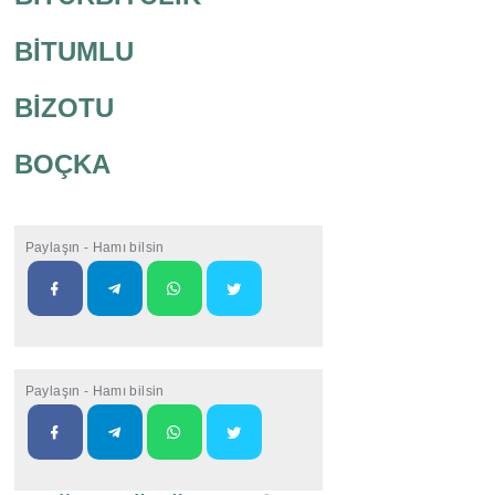
BİTUMLU
BİZOTU
BOÇKA
Paylaşın - Hamı bilsin
Paylaşın - Hamı bilsin