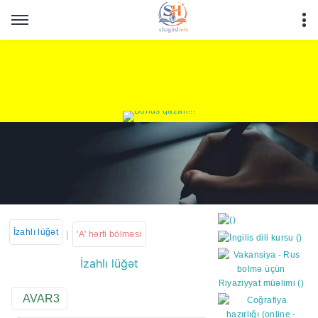
İzahlı lüğət
|
'A' hərfi bölməsi
İzahlı lüğət
https://wa.me/994552244
AVAR3