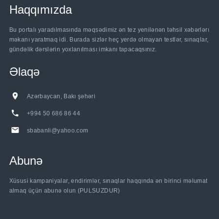
Haqqımızda
Bu portalı yaradılmasında məqsədimiz ən tez yenilənən təhsil xəbərlərı
məkanı yaratmaq idi. Burada sizlər heç yerdə olmayan testlər, sınaqlar,
gündəlik dərslərin yoxlanılması imkanı tapacaqsınız.
Əlaqə
Azərbaycan, Bakı şəhəri
+994 50 686 86 44
sbabanli@yahoo.com
Abunə
Xüsusi kampaniyalar, endirimlər, sınaqlar haqqında ən birinci məlumat
almaq üçün abunə olun (PULSUZDUR)