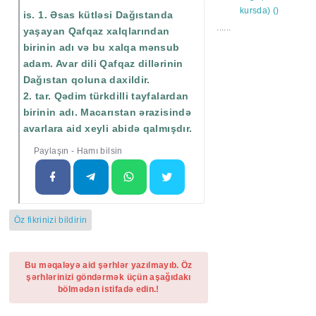
is. 1. Əsas kütləsi Dağıstanda
......
yaşayan Qafqaz xalqlarından
birinin adı və bu xalqa mənsub
adam. Avar dili Qafqaz dillərinin
Dağıstan qoluna daxildir.
2. tar. Qədim türkdilli tayfalardan
birinin adı. Macarıstan ərazisində
avarlara aid xeyli abidə qalmışdır.
Paylaşın - Hamı bilsin
Öz fikrinizi bildirin
Bu məqaləyə aid şərhlər yazılmayıb. Öz
şərhlərinizi göndərmək üçün aşağıdakı
bölmədən istifadə edin.!