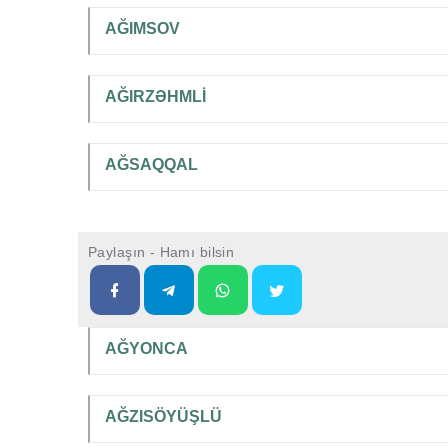
AĞIMSOV
AĞIRZƏHMLİ
AĞSAQQAL
Paylaşın - Hamı bilsin
AĞYONCA
AĞZISÖYÜŞLÜ