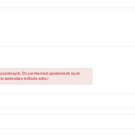
 yazılmayıb. Öz şərhlərinizi göndərmək üçün
kı bölmədən istifadə edin.!