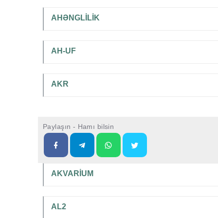
AHƏNGLİLİK
AH-UF
AKR
Paylaşın - Hamı bilsin
AKVARİUM
AL2