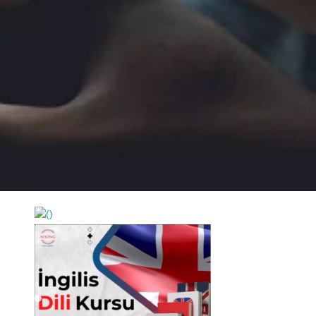
https://wa.me/994552244433