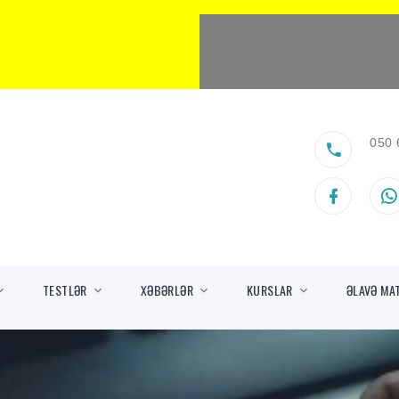
050 
TESTLƏR
XƏBƏRLƏR
KURSLAR
ƏLAVƏ MA