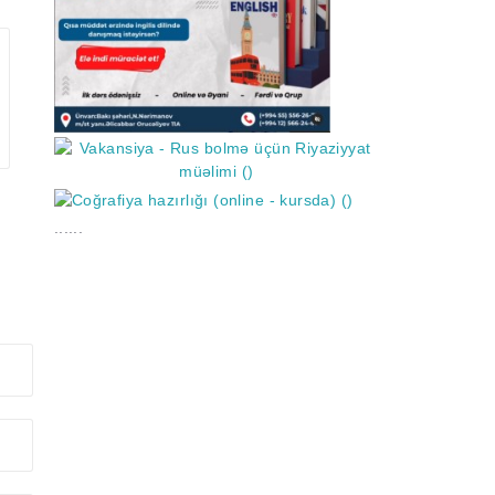
......