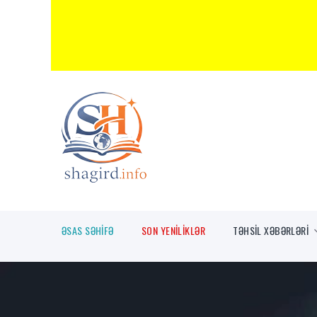
ƏSAS SƏHİFƏ
SON YENİLİKLƏR
TƏHSİL XƏBƏRLƏRİ