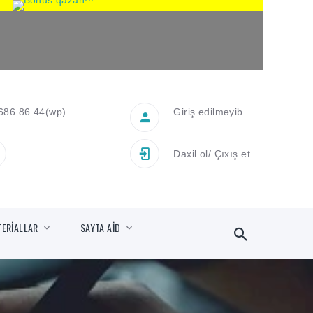
686 86 44
(wp)
Giriş edilməyib...
Daxil ol
/
Çıxış et
TERİALLAR
SAYTA AİD