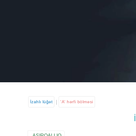
|
İzahlı lüğət
'A' hərfi bölməsi
ASIRQALLIQ