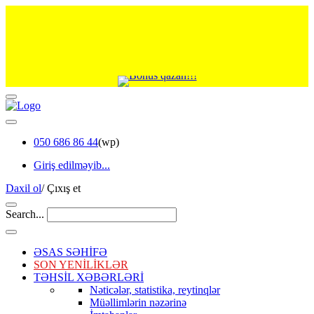
050 686 86 44
(wp)
Giriş edilməyib...
Daxil ol
/
Çıxış et
Search...
ƏSAS SƏHİFƏ
SON YENİLİKLƏR
TƏHSİL XƏBƏRLƏRİ
Nəticələr, statistika, reytinqlər
Müəllimlərin nəzərinə