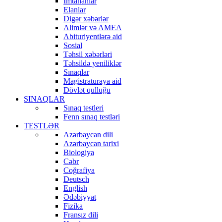
İmtahanlar
Elanlar
Digər xəbərlər
Alimlər və AMEA
Abituriyentlərə aid
Sosial
Təhsil xəbərləri
Təhsildə yeniliklər
Sınaqlar
Magistraturaya aid
Dövlət qulluğu
SINAQLAR
Sınaq testleri
Fenn sınaq testləri
TESTLƏR
Azərbaycan dili
Azərbaycan tarixi
Biologiya
Cəbr
Coğrafiya
Deutsch
English
Ədəbiyyat
Fizika
Fransız dili