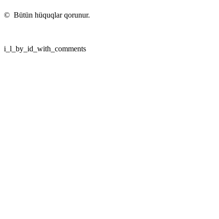
©
Bütün hüquqlar qorunur.
i_l_by_id_with_comments