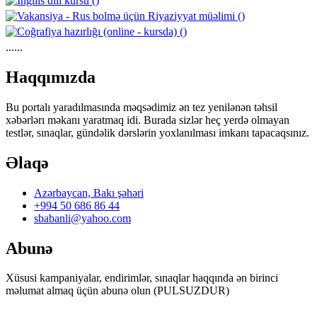
......
https://wa.me/994552244433
Haqqımızda
Bu portalı yaradılmasında məqsədimiz ən tez yenilənən təhsil
xəbərlərı məkanı yaratmaq idi. Burada sizlər heç yerdə olmayan
testlər, sınaqlar, gündəlik dərslərin yoxlanılması imkanı tapacaqsınız.
Əlaqə
Azərbaycan, Bakı şəhəri
+994 50 686 86 44
sbabanli@yahoo.com
Abunə
Xüsusi kampaniyalar, endirimlər, sınaqlar haqqında ən birinci
məlumat almaq üçün abunə olun (PULSUZDUR)