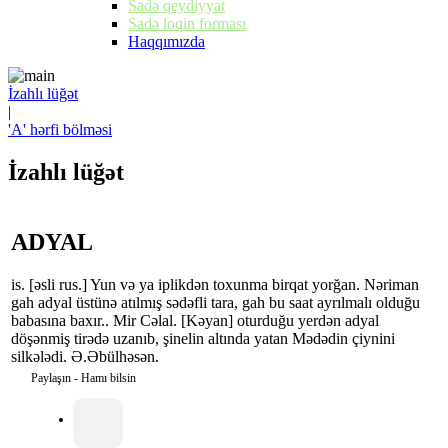
Sadə qeydiyyat
Sadə loqin forması
Haqqımızda
İzahlı lüğət
|
'A' hərfi bölməsi
İzahlı lüğət
ADYAL
is. [əsli rus.] Yun və ya iplikdən toxunma birqat yorğan. Nəriman
gah adyal üstünə atılmış sədəfli tara, gah bu saat ayrılmalı olduğu
babasına baxır.. Mir Cəlal. [Kəyan] oturduğu yerdən adyal
döşənmiş tirədə uzanıb, şinelin altında yatan Mədədin çiynini
silkələdi. Ə.Əbülhəsən.
Paylaşın - Hamı bilsin