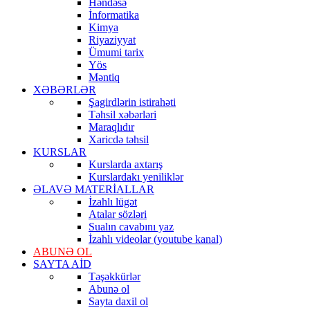
Həndəsə
İnformatika
Kimya
Riyaziyyat
Ümumi tarix
Yös
Məntiq
XƏBƏRLƏR
Şagirdlərin istirahəti
Təhsil xəbərləri
Maraqlıdır
Xaricdə təhsil
KURSLAR
Kurslarda axtarış
Kurslardakı yeniliklər
ƏLAVƏ MATERİALLAR
İzahlı lügət
Atalar sözləri
Sualın cavabını yaz
İzahlı videolar (youtube kanal)
ABUNƏ OL
SAYTA AİD
Təşəkkürlər
Abunə ol
Sayta daxil ol