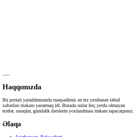
......
Haqqımızda
Bu portalı yaradılmasında məqsədimiz ən tez yenilənən təhsil
xəbərlərı məkanı yaratmaq idi. Burada sizlər heç yerdə olmayan
testlər, sınaqlar, gündəlik dərslərin yoxlanılması imkanı tapacaqsınız.
Əlaqə
Azərbaycan, Bakı şəhəri