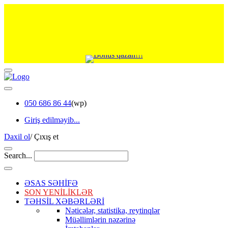
050 686 86 44
(wp)
Giriş edilməyib...
Daxil ol
/
Çıxış et
Search...
ƏSAS SƏHİFƏ
SON YENİLİKLƏR
TƏHSİL XƏBƏRLƏRİ
Nəticələr, statistika, reytinqlər
Müəllimlərin nəzərinə