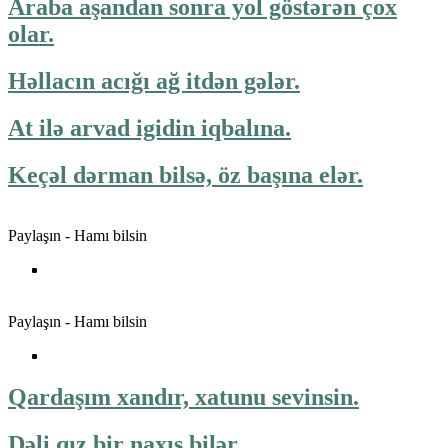
Araba aşandan sonra yol göstərən çox
olar.
Həllacın acığı ağ itdən gələr.
At ilə arvad igidin iqbalına.
Keçəl dərman bilsə, öz başına elər.
Paylaşın - Hamı bilsin
Paylaşın - Hamı bilsin
Qardaşım xandır, xatunu sevinsin.
Dəli qız bir naxış bilər.