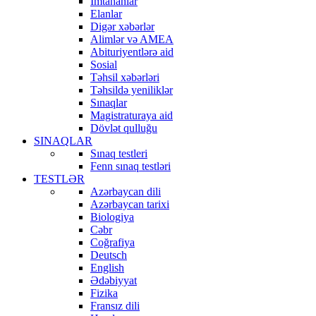
İmtahanlar
Elanlar
Digər xəbərlər
Alimlər və AMEA
Abituriyentlərə aid
Sosial
Təhsil xəbərləri
Təhsildə yeniliklər
Sınaqlar
Magistraturaya aid
Dövlət qulluğu
SINAQLAR
Sınaq testleri
Fenn sınaq testləri
TESTLƏR
Azərbaycan dili
Azərbaycan tarixi
Biologiya
Cəbr
Coğrafiya
Deutsch
English
Ədəbiyyat
Fizika
Fransız dili