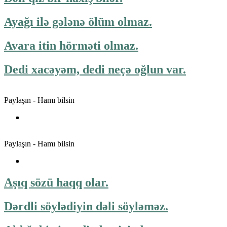
Ayağı ilə gələnə ölüm olmaz.
Avara itin hörməti olmaz.
Dedi xacəyəm, dedi neçə oğlun var.
Paylaşın - Hamı bilsin
Paylaşın - Hamı bilsin
Aşıq sözü haqq olar.
Dərdli söylədiyin dəli söyləməz.