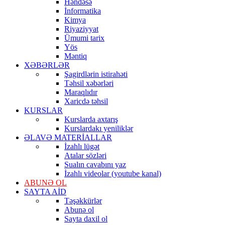
Həndəsə
İnformatika
Kimya
Riyaziyyat
Ümumi tarix
Yös
Məntiq
XƏBƏRLƏR
Şagirdlərin istirahəti
Təhsil xəbərləri
Maraqlıdır
Xaricdə təhsil
KURSLAR
Kurslarda axtarış
Kurslardakı yeniliklər
ƏLAVƏ MATERİALLAR
İzahlı lügət
Atalar sözləri
Sualın cavabını yaz
İzahlı videolar (youtube kanal)
ABUNƏ OL
SAYTA AİD
Təşəkkürlər
Abunə ol
Sayta daxil ol