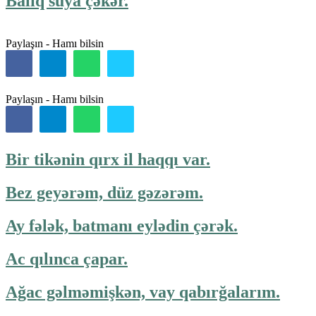
Balıq suya çəkər.
Paylaşın - Hamı bilsin
Paylaşın - Hamı bilsin
Bir tikənin qırx il haqqı var.
Bez geyərəm, düz gəzərəm.
Ay fələk, batmanı eylədin çərək.
Ac qılınca çapar.
Ağac gəlməmişkən, vay qabırğalarım.