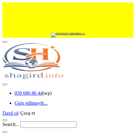
050 686 86 44
(wp)
Giriş edilməyib...
Daxil ol
/
Çıxış et
Search...