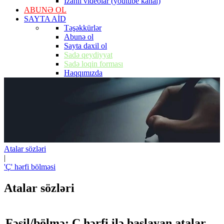
İzahlı videolar (youtube kanal)
ABUNƏ OL
SAYTA AİD
Təşəkkürlər
Abunə ol
Sayta daxil ol
Sadə qeydiyyat
Sadə loqin forması
Haqqımızda
Atalar sözləri
|
'Ç' hərfi bölməsi
Atalar sözləri
Fəsil/bölmə: Ç hərfi ilə başlayan atalar