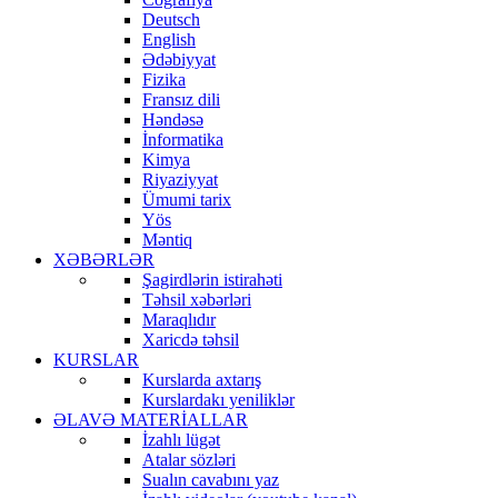
Deutsch
English
Ədəbiyyat
Fizika
Fransız dili
Həndəsə
İnformatika
Kimya
Riyaziyyat
Ümumi tarix
Yös
Məntiq
XƏBƏRLƏR
Şagirdlərin istirahəti
Təhsil xəbərləri
Maraqlıdır
Xaricdə təhsil
KURSLAR
Kurslarda axtarış
Kurslardakı yeniliklər
ƏLAVƏ MATERİALLAR
İzahlı lügət
Atalar sözləri
Sualın cavabını yaz