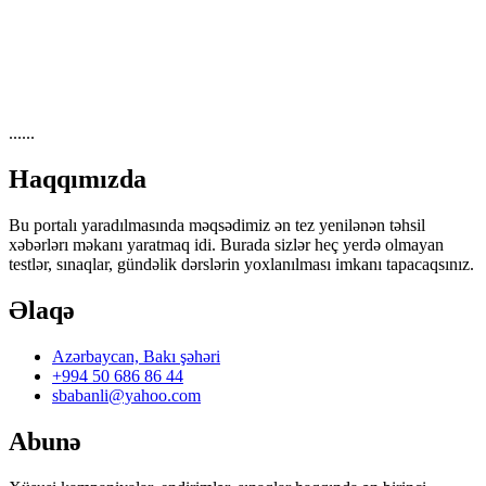
......
Haqqımızda
Bu portalı yaradılmasında məqsədimiz ən tez yenilənən təhsil
xəbərlərı məkanı yaratmaq idi. Burada sizlər heç yerdə olmayan
testlər, sınaqlar, gündəlik dərslərin yoxlanılması imkanı tapacaqsınız.
Əlaqə
Azərbaycan, Bakı şəhəri
+994 50 686 86 44
sbabanli@yahoo.com
Abunə