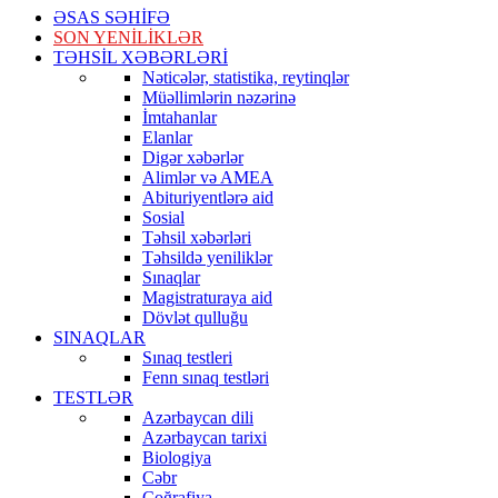
ƏSAS SƏHİFƏ
SON YENİLİKLƏR
TƏHSİL XƏBƏRLƏRİ
Nəticələr, statistika, reytinqlər
Müəllimlərin nəzərinə
İmtahanlar
Elanlar
Digər xəbərlər
Alimlər və AMEA
Abituriyentlərə aid
Sosial
Təhsil xəbərləri
Təhsildə yeniliklər
Sınaqlar
Magistraturaya aid
Dövlət qulluğu
SINAQLAR
Sınaq testleri
Fenn sınaq testləri
TESTLƏR
Azərbaycan dili
Azərbaycan tarixi
Biologiya
Cəbr
Coğrafiya