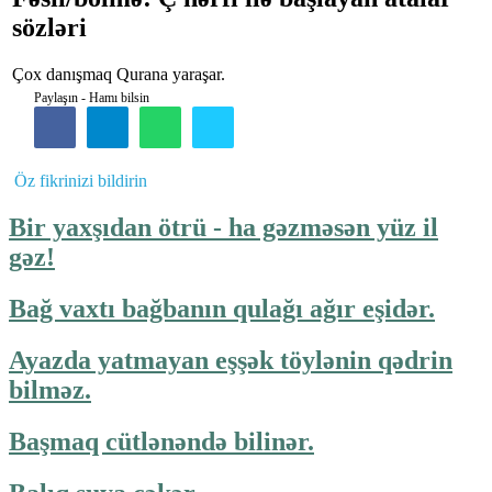
sözləri
Çox danışmaq Qurana yaraşar.
Paylaşın - Hamı bilsin
Öz fikrinizi bildirin
Bir yaxşıdan ötrü - ha gəzməsən yüz il
gəz!
Bağ vaxtı bağbanın qulağı ağır eşidər.
Ayazda yatmayan eşşək töylənin qədrin
bilməz.
Başmaq cütlənəndə bilinər.