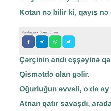
Kotan nə bilir ki, qayış nə
Paylaşın - Hamı bilsin
Çərçinin andı eşşəyinə qə
Qismətdə olan gəlir.
Oğurluğun əvvəli, o da ay 
Atnan qatır savaşdı, arad