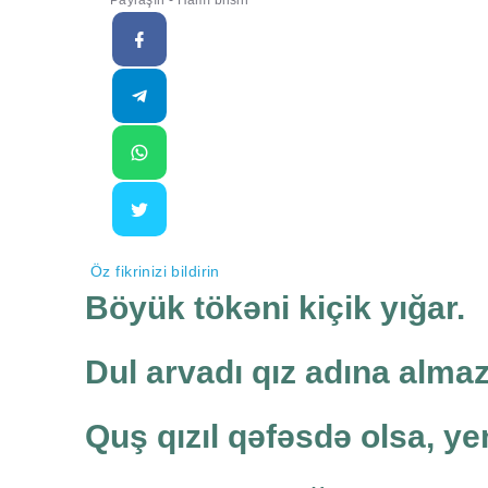
Paylaşın - Hamı bilsin
Öz fikrinizi bildirin
Böyük tökəni kiçik yığar.
Dul arvadı qız adına almaz
Quş qızıl qəfəsdə olsa, ye