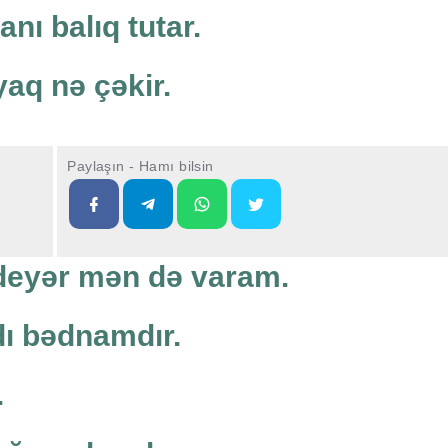
nı balıq tutar.
yaq nə çəkir.
Paylaşın - Hamı bilsin
ı deyər mən də varam.
adı bədnamdır.
.