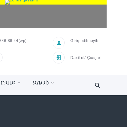
686 86 44
(wp)
Giriş edilməyib...
Daxil ol
/
Çıxış et
TERİALLAR
SAYTA AİD