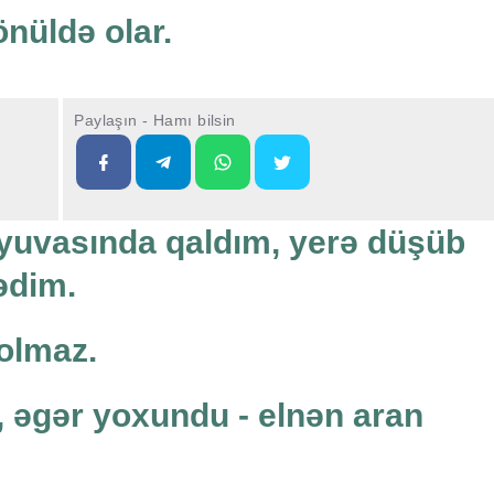
nüldə olar.
Paylaşın - Hamı bilsin
k yuvasında qaldım, yerə düşüb
ədim.
 olmaz.
, əgər yoxundu - elnən aran