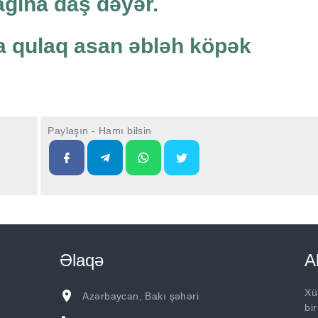
ğına daş dəyər.
a qulaq asan əbləh köpək
Paylaşın - Hamı bilsin
Əlaqə
A
Xü
Azərbaycan, Bakı şəhəri
bi