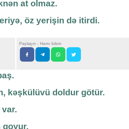
nən at olmaz.
riyə, öz yerişin də itirdi.
Paylaşın - Hamı bilsin
baş.
, kəşkülüvü doldur götür.
 var.
 qoyur.