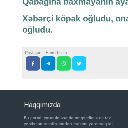
Qabağına baxmayanın aya
Xəbərçi köpək oğludu, on
oğludu.
Paylaşın - Hamı bilsin
Haqqımızda
Bu portalı yaradılmasında məqsədimiz ən tez
yenilənən təhsil xəbərlərı məkanı yaratmaq idi.