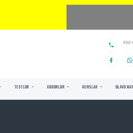
050 
TESTLƏR
XƏBƏRLƏR
KURSLAR
ƏLAVƏ MA