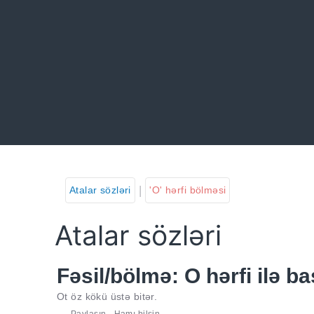
|
Atalar sözləri
'O' hərfi bölməsi
Atalar sözləri
Fəsil/bölmə: O hərfi ilə ba
Ot öz kökü üstə bitər.