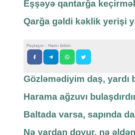
Eşşəyə qantarğa keçirmək
Qarğa gəldi kəklik yerişi ye
Paylaşın - Hamı bilsin
Gözləmədiyim daş, yardı 
Harama ağzuvı bulaşdırdın
Baltada varsa, sapında da
Nə yardan doyur, nə əldən