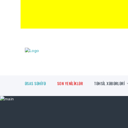
ƏSAS SƏHİFƏ
SON YENİLİKLƏR
TƏHSİL XƏBƏRLƏRİ