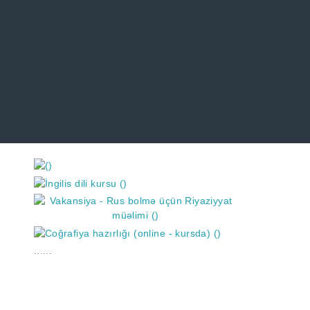
https://wa.me/994552244433
......