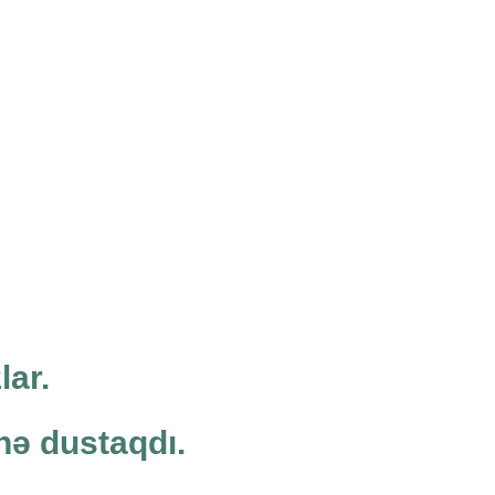
lar.
nə dustaqdı.