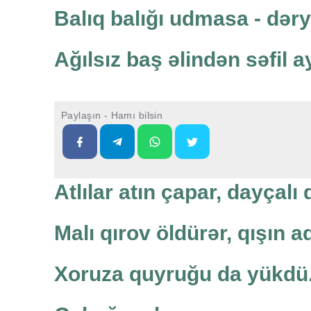
Balıq balığı udmasa - dərya
Ağılsız baş əlindən səfil a
Paylaşın - Hamı bilsin
Atlılar atın çapar, dayçal
Malı qırov öldürər, qışın 
Xoruza quyruğu da yükdü