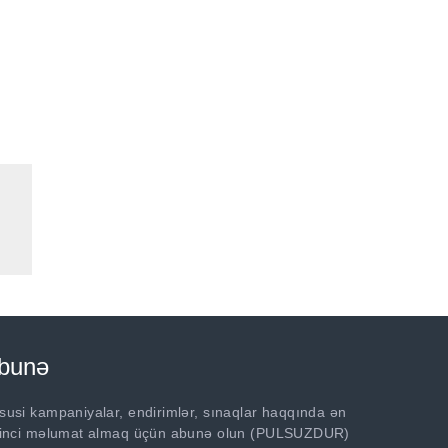
bunə
susi kampaniyalar, endirimlər, sınaqlar haqqında ən
rinci məlumat almaq üçün abunə olun (PULSUZDUR)