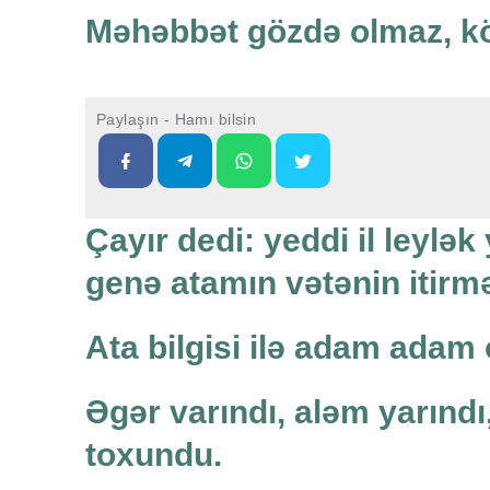
Məhəbbət gözdə olmaz, kö
Paylaşın - Hamı bilsin
Çayır dedi: yeddi il leylə
genə atamın vətənin itirm
Ata bilgisi ilə adam adam
Əgər varındı, aləm yarındı
toxundu.