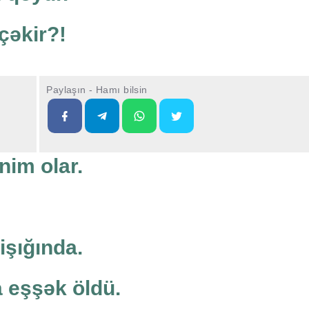
 çəkir?!
Paylaşın - Hamı bilsin
nim olar.
işığında.
a eşşək öldü.