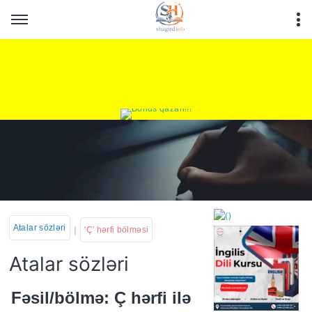
Atalar sözləri
|
'Ç' hərfi bölməsi
Atalar sözləri
https://wa.me/994552244
Fəsil/bölmə: Ç hərfi ilə