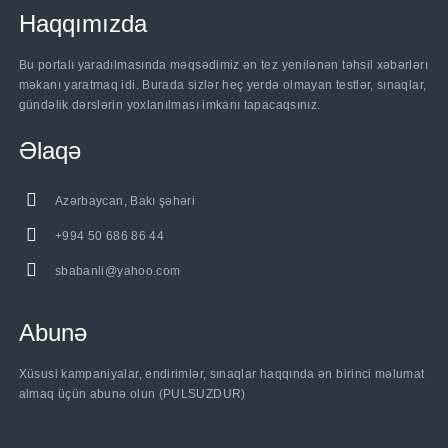
Haqqımızda
Bu portalı yaradılmasında məqsədimiz ən tez yenilənən təhsil xəbərlərı
məkanı yaratmaq idi. Burada sizlər heç yerdə olmayan testlər, sınaqlar,
gündəlik dərslərin yoxlanılması imkanı tapacaqsınız.
Əlaqə
Azərbaycan, Bakı şəhəri
+994 50 686 86 44
sbabanli@yahoo.com
Abunə
Xüsusi kampaniyalar, endirimlər, sınaqlar haqqında ən birinci məlumat
almaq üçün abunə olun (PULSUZDUR)