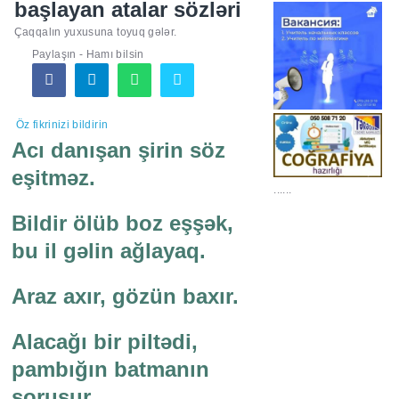
başlayan atalar sözləri
Çaqqalın yuxusuna toyuq gələr.
Paylaşın - Hamı bilsin
Öz fikrinizi bildirin
Acı danışan şirin söz
eşitməz.
......
Bildir ölüb boz eşşək,
bu il gəlin ağlayaq.
Araz axır, gözün baxır.
Alacağı bir piltədi,
pambığın batmanın
soruşur.