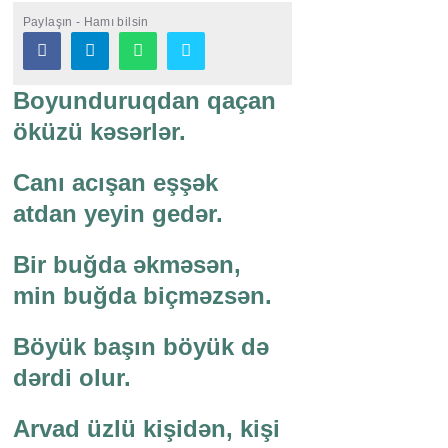
Paylaşın - Hamı bilsin
Boyunduruqdan qaçan
öküzü kəsərlər.
Canı acışan eşşək
atdan yeyin gedər.
Bir buğda əkməsən,
min buğda biçməzsən.
Böyük başın böyük də
dərdi olur.
Arvad üzlü kişidən, kişi