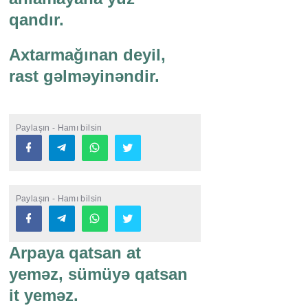
qandır.
Axtarmağınan deyil,
rast gəlməyinəndir.
Paylaşın - Hamı bilsin
Paylaşın - Hamı bilsin
Arpaya qatsan at
yeməz, sümüyə qatsan
it yeməz.