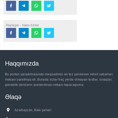
Paylaşın - Hamı bilsin
Haqqımızda
Bu portalı yaradılmasında məqsədimiz ən tez yenilənən təhsil xəbərlərı
məkanı yaratmaq idi. Burada sizlər heç yerdə olmayan testlər, sınaqlar,
gündəlik dərslərin yoxlanılması imkanı tapacaqsınız.
Əlaqə
Azərbaycan, Bakı şəhəri