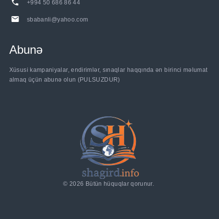
+994 50 686 86 44
sbabanli@yahoo.com
Abunə
Xüsusi kampaniyalar, endirimlər, sınaqlar haqqında ən birinci məlumat
almaq üçün abunə olun (PULSUZDUR)
©
2026
Bütün hüquqlar qorunur.