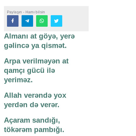
Paylaşın - Hamı bilsin
Almanı at göyə, yerə
gəlincə ya qismət.
Arpa verilməyən at
qamçı gücü ilə
yeriməz.
Allah verəndə yox
yerdən də verər.
Açaram sandığı,
tökərəm pambığı.