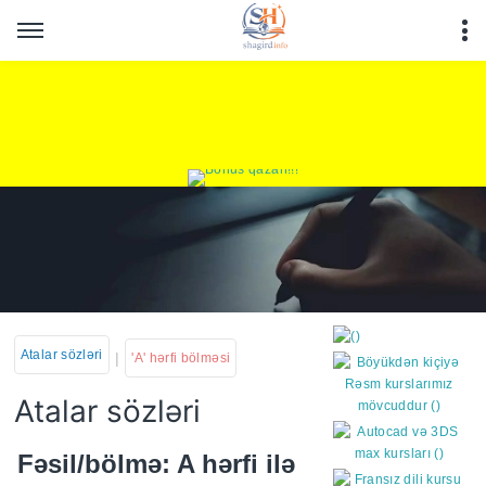
Atalar sözləri
|
'A' hərfi bölməsi
Atalar sözləri
https://wa.me/994552244
Fəsil/bölmə: A hərfi ilə