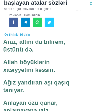
başlayan atalar sözləri
At ələ düşər, meydan ələ düşməz.
......
Paylaşın - Hamı bilsin
Öz fikrinizi bildirin
Araz, altını da bilirəm,
üstünü də.
Allah böyüklərin
xasiyyətini kəssin.
Ağız yandıran aşı qaşıq
tanıyar.
Anlayan özü qanar,
anlamayana yüz