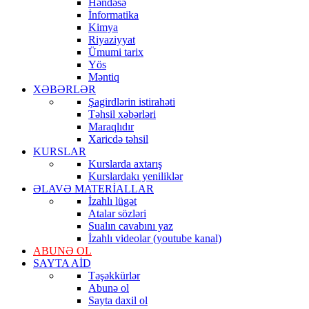
Həndəsə
İnformatika
Kimya
Riyaziyyat
Ümumi tarix
Yös
Məntiq
XƏBƏRLƏR
Şagirdlərin istirahəti
Təhsil xəbərləri
Maraqlıdır
Xaricdə təhsil
KURSLAR
Kurslarda axtarış
Kurslardakı yeniliklər
ƏLAVƏ MATERİALLAR
İzahlı lügət
Atalar sözləri
Sualın cavabını yaz
İzahlı videolar (youtube kanal)
ABUNƏ OL
SAYTA AİD
Təşəkkürlər
Abunə ol
Sayta daxil ol