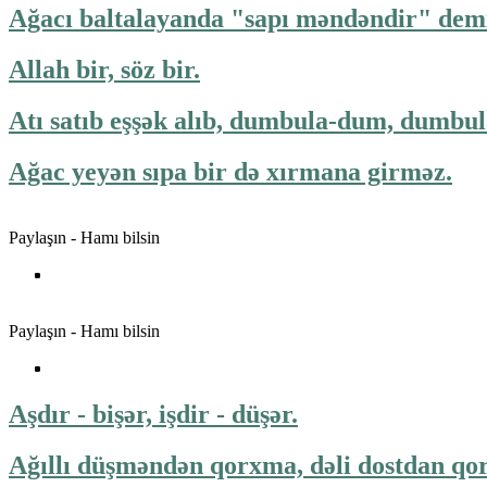
Ağacı baltalayanda "sapı məndəndir" demi
Allah bir, söz bir.
Atı satıb eşşək alıb, dumbula-dum, dumbu
Ağac yeyən sıpa bir də xırmana girməz.
Paylaşın - Hamı bilsin
Paylaşın - Hamı bilsin
Aşdır - bişər, işdir - düşər.
Ağıllı düşməndən qorxma, dəli dostdan qor