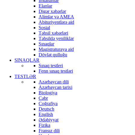
İmtahanlar
Elanlar
Digər xəbərlər
Alimlər və AMEA
Abituriyentlərə aid
Sosial
Təhsil xəbərləri
Təhsildə yeniliklər
Sınaqlar
Magistraturaya aid
Dövlət qulluğu
SINAQLAR
Sınaq testleri
Fenn sınaq testləri
TESTLƏR
Azərbaycan dili
Azərbaycan tarixi
Biologiya
Cəbr
Coğrafiya
Deutsch
English
Ədəbiyyat
Fizika
Fransız dili