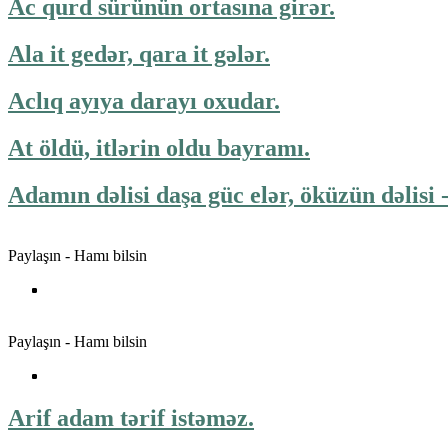
Ac qurd sürünün ortasına girər.
Ala it gedər, qara it gələr.
Aclıq ayıya darayı oxudar.
At öldü, itlərin oldu bayramı.
Adamın dəlisi daşa güc elər, öküzün dəlisi -
Paylaşın - Hamı bilsin
Paylaşın - Hamı bilsin
Arif adam tərif istəməz.