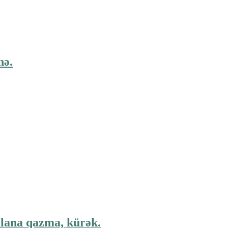
nə.
ılana qazma, kürək.