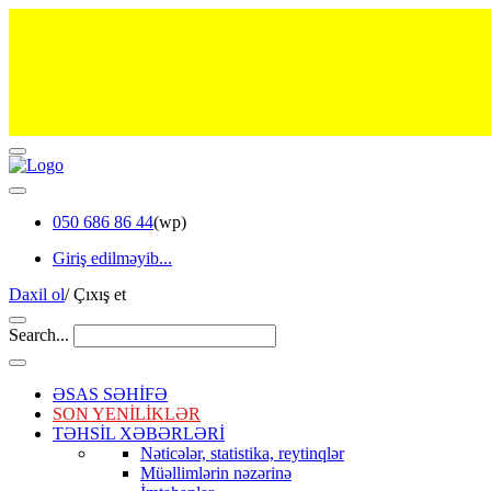
050 686 86 44
(wp)
Giriş edilməyib...
Daxil ol
/
Çıxış et
Search...
ƏSAS SƏHİFƏ
SON YENİLİKLƏR
TƏHSİL XƏBƏRLƏRİ
Nəticələr, statistika, reytinqlər
Müəllimlərin nəzərinə