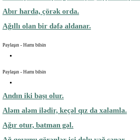
Abır harda, çörək orda.
Ağıllı olan bir dəfə aldanar.
Paylaşın - Hamı bilsin
Paylaşın - Hamı bilsin
Andın iki başı olur.
Aləm aləm ilədir, keçəl qız da xalamla.
Ağır otur, batman gəl.
Ağ qoyunu görənlər içi dolu yağ sanar.