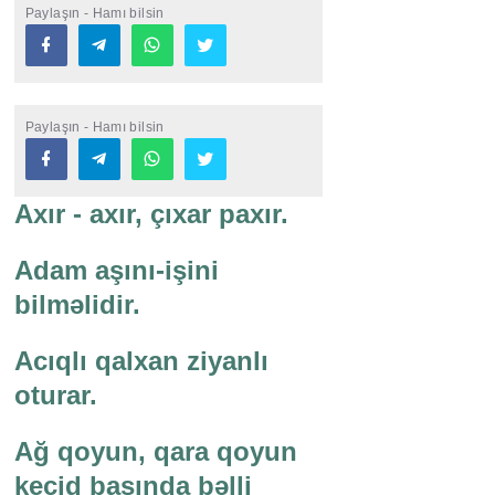
Paylaşın - Hamı bilsin
Paylaşın - Hamı bilsin
Axır - axır, çıxar paxır.
Adam aşını-işini
bilməlidir.
Acıqlı qalxan ziyanlı
oturar.
Ağ qoyun, qara qoyun
keçid başında bəlli