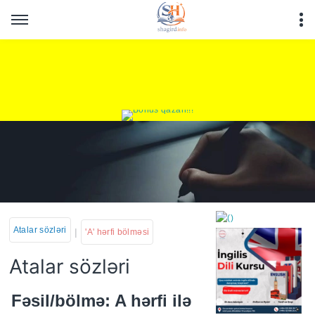
Atalar sözləri
|
'A' hərfi bölməsi
Atalar sözləri
https://wa.me/994552244
Fəsil/bölmə: A hərfi ilə