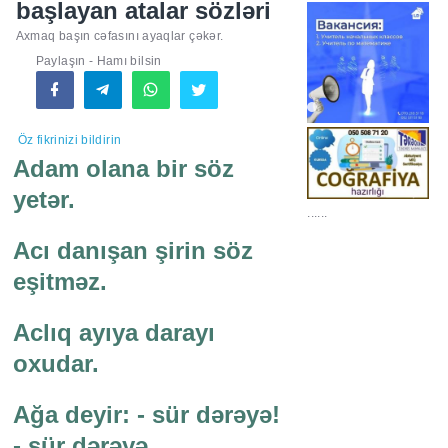
başlayan atalar sözləri
Axmaq başın cəfasını ayaqlar çəkər.
Paylaşın - Hamı bilsin
Öz fikrinizi bildirin
Adam olana bir söz
yetər.
......
Acı danışan şirin söz
eşitməz.
Aclıq ayıya darayı
oxudar.
Ağa deyir: - sür dərəyə!
- sür dərəyə.