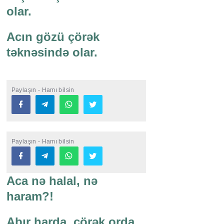
olar.
Acın gözü çörək
təknəsində olar.
Paylaşın - Hamı bilsin
Paylaşın - Hamı bilsin
Aca nə halal, nə
haram?!
Abır harda, çörək orda.