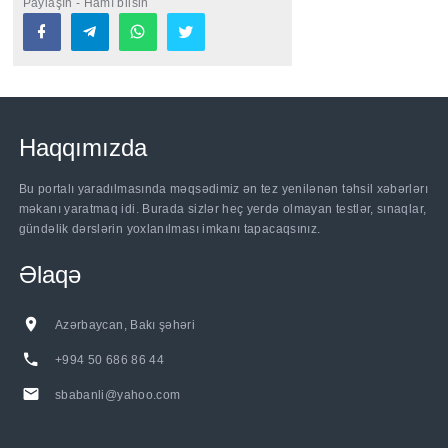
Paylaşın - Hamı bilsin
Haqqımızda
Bu portalı yaradılmasında məqsədimiz ən tez yenilənən təhsil xəbərlərı
məkanı yaratmaq idi. Burada sizlər heç yerdə olmayan testlər, sınaqlar,
gündəlik dərslərin yoxlanılması imkanı tapacaqsınız.
Əlaqə
Azərbaycan, Bakı şəhəri
+994 50 686 86 44
sbabanli@yahoo.com