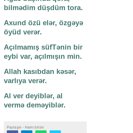
bilmədim düşdüm tora.
Axund özü elər, özgəyə
öyüd verər.
Açılmamış süfTənin bir
eybi var, açılmışın min.
Allah kasıbdan kəsər,
varlıya verər.
Al ver deyiblər, al
vermə deməyiblər.
Paylaşın - Hamı bilsin