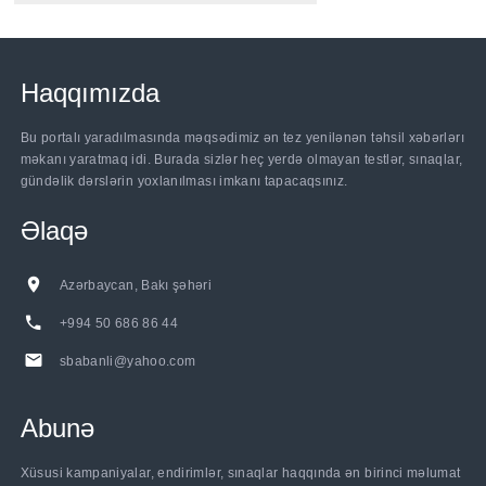
Haqqımızda
Bu portalı yaradılmasında məqsədimiz ən tez yenilənən təhsil xəbərlərı
məkanı yaratmaq idi. Burada sizlər heç yerdə olmayan testlər, sınaqlar,
gündəlik dərslərin yoxlanılması imkanı tapacaqsınız.
Əlaqə
Azərbaycan, Bakı şəhəri
+994 50 686 86 44
sbabanli@yahoo.com
Abunə
Xüsusi kampaniyalar, endirimlər, sınaqlar haqqında ən birinci məlumat