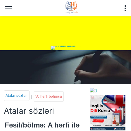
Atalar sözləri
|
'A' hərfi bölməsi
Atalar sözləri
https://wa.me/994552244
Fəsil/bölmə: A hərfi ilə