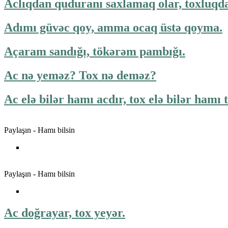
Aclıqdan quduranı saxlamaq olar, toxluqd
Adımı güvəc qoy, amma ocaq üstə qoyma.
Açaram sandığı, tökərəm pambığı.
Ac nə yeməz? Tox nə deməz?
Ac elə bilər hamı acdır, tox elə bilər hamı 
Paylaşın - Hamı bilsin
Paylaşın - Hamı bilsin
Ac doğrayar, tox yeyər.