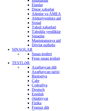
İmtahanlar
Elanlar
Digər xəbərlər
Alimlər və AMEA
Abituriyentlərə aid
Sosial
Təhsil xəbərləri
Təhsildə yeniliklər
Sınaqlar
Magistraturaya aid
Dövlət qulluğu
SINAQLAR
Sınaq testleri
Fenn sınaq testləri
TESTLƏR
Azərbaycan dili
Azərbaycan tarixi
Biologiya
Cəbr
Coğrafiya
Deutsch
English
Ədəbiyyat
Fizika
Fransız dili