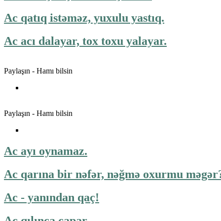
Ac qatıq istəməz, yuxulu yastıq.
Ac acı dalayar, tox toxu yalayar.
Paylaşın - Hamı bilsin
Paylaşın - Hamı bilsin
Ac ayı oynamaz.
Ac qarına bir nəfər, nəğmə oxurmu məgər
Ac - yanından qaç!
Ac qılınca çapar.