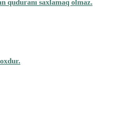
an quduranı saxlamaq olmaz.
toxdur.