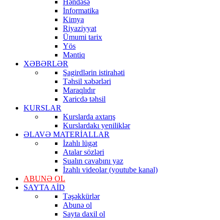
Həndəsə
İnformatika
Kimya
Riyaziyyat
Ümumi tarix
Yös
Məntiq
XƏBƏRLƏR
Şagirdlərin istirahəti
Təhsil xəbərləri
Maraqlıdır
Xaricdə təhsil
KURSLAR
Kurslarda axtarış
Kurslardakı yeniliklər
ƏLAVƏ MATERİALLAR
İzahlı lügət
Atalar sözləri
Sualın cavabını yaz
İzahlı videolar (youtube kanal)
ABUNƏ OL
SAYTA AİD
Təşəkkürlər
Abunə ol
Sayta daxil ol