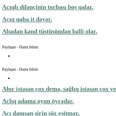
Acıqlı dilənçinin torbası boş qalar.
Açıq qaba it dəyər.
Abadan kənd tüstüsündən bəlli olar.
Paylaşın - Hamı bilsin
Paylaşın - Hamı bilsin
Abır istəsən çox demə, sağlıq istəsən çox y
Aclıq adama oyun öyrədər.
Acı danışan şirin söz eşitməz.