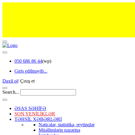
050 686 86 44
(wp)
Giriş edilməyib...
Daxil ol
/
Çıxış et
Search...
ƏSAS SƏHİFƏ
SON YENİLİKLƏR
TƏHSİL XƏBƏRLƏRİ
Nəticələr, statistika, reytinqlər
Müəllimlərin nəzərinə