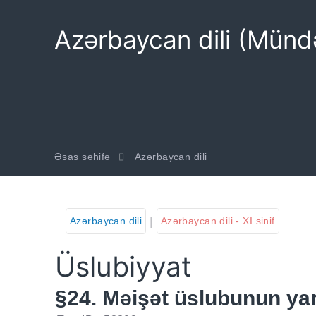
Azərbaycan dili (Mündər
Əsas səhifə
Azərbaycan dili
|
Azərbaycan dili
Azərbaycan dili - XI sinif
Üslubiyyat
§24. Məişət üslubunun yar