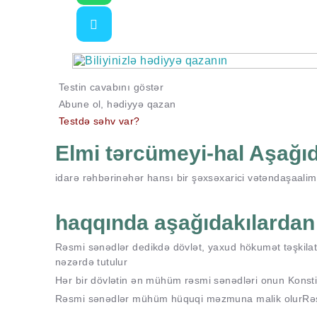
Testin cavabını göstər
Abune ol, hədiyyə qazan
Testdə səhv var?
Elmi tərcümeyi-hal Aşağıd
idarə rəhbərinə
hər hansı bir şəxsə
xarici vətəndaşa
ali
haqqında aşağıdakılardan 
Rəsmi sənədlər dedikdə dövlət, yaxud hökumət təşkilatl
nəzərdə tutulur
Hər bir dövlətin ən mühüm rəsmi sənədləri onun Konstit
Rəsmi sənədlər mühüm hüquqi məzmuna malik olur
Rə