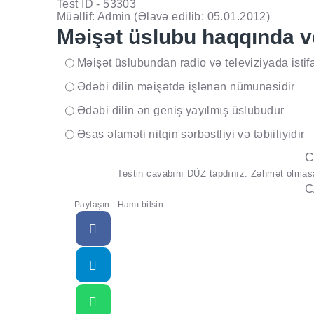
Test ID - 53303
Müəllif: Admin
(Əlavə edilib: 05.01.2012)
Məişət üslubu haqqında ver
Məişət üslubundan radio və televiziyada isti
..
Ədəbi dilin məişətdə işlənən nümunəsidir
..
Ədəbi dilin ən geniş yayılmış üslubudur
..
Əsas əlaməti nitqin sərbəstliyi və təbiiliyidir
..
C
Testin cavabını DÜZ tapdınız. Zəhmət olmasa 
C
Paylaşın - Hamı bilsin