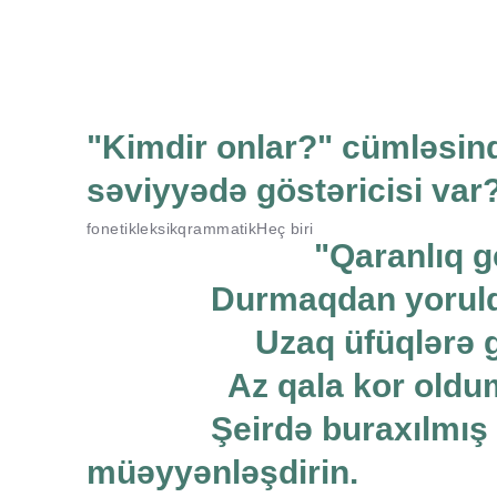
"Kimdir onlar?" cümləsin
səviyyədə göstəricisi var
fonetik
leksik
qrammatik
Heç biri
"Qaranlı
Durmaqdan yoru
Uzaq üfüqlərə
Az qala kor ol
Şeirdə buraxılmış dur
müəyyənləşdirin.