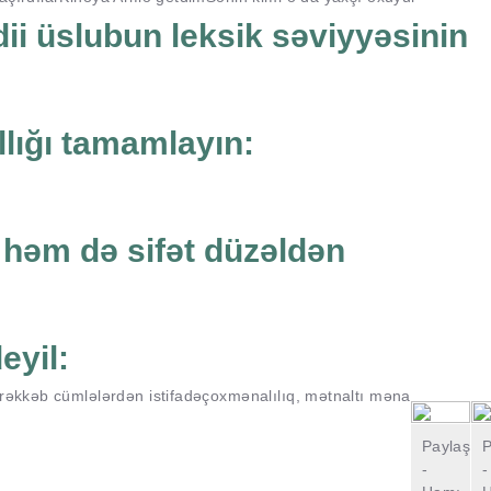
ii üslubun leksik səviyyəsinin
llığı tamamlayın:
 həm də sifət düzəldən
eyil:
əkkəb cümlələrdən istifadə
çoxmənalılıq, mətnaltı məna
Paylaşın
P
-
-