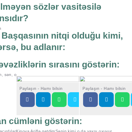
bilməyən sözlər vasitəsilə
nsıdır?
n
Başqasının nitqi olduğu kimi,
ərsə, bu adlanır:
əvəzliklərin sırasını göstərin:
, sən, o
Paylaşın - Hamı bilsin
Paylaşın - Hamı bilsin
n cümləni göstərin:
çırdılar
Kinoya Ariflə getdim
Sənin kimi o da yaxşı oxuyur