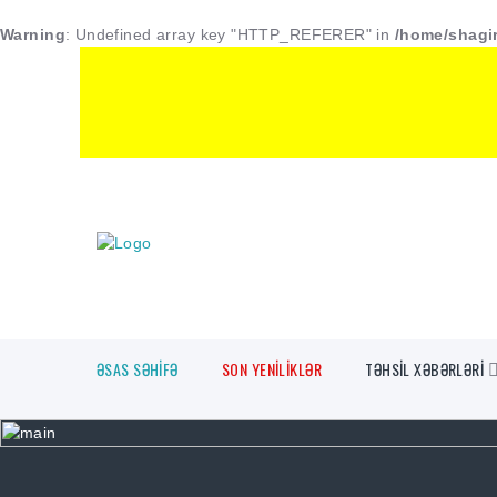
Warning
: Undefined array key "HTTP_REFERER" in
/home/shagi
ƏSAS SƏHİFƏ
SON YENİLİKLƏR
TƏHSİL XƏBƏRLƏRİ