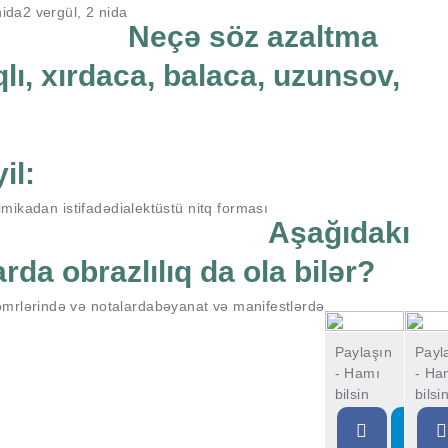
nida
2 vergül, 2 nida
Neçə söz azaltma
lı, xırdaca, balaca, uzunsov,
il:
imikadan istifadə
dialektüstü nitq forması
Aşağıdakı
da obrazlılıq da ola bilər?
 əmrlərində və notalarda
bəyanat və manifestlərdə
Paylaşın
Payl
- Hamı
- Ha
bilsin
bilsi