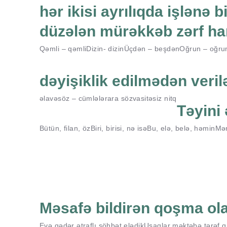
hər ikisi ayrılıqda işlənə 
düzələn mürəkkəb zərf ha
Qəmli – qəmli
Dizin- dizin
Üçdən – beşdən
Oğrun – oğru
dəyişiklik edilmədən veril
əlavə
söz – cümlələr
ara söz
vasitəsiz nitq
Təyini 
Bütün, filan, öz
Biri, birisi, nə isə
Bu, elə, belə, həmin
Mən
Məsafə bildirən qoşma ola
Evə qədər ətraflı söhbət elədik
Uşaqlar məktəbə tərəf qa