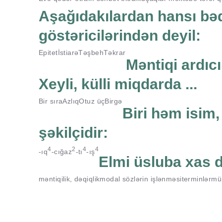
Aşağıdakılardan hansı bəd
göstəricilərindən deyil:
Epitet
İstiarə
Təşbeh
Təkrar
Məntiqi ardıcı
Xeyli, külli miqdarda ...
Bir sıra
Azlıq
Otuz üç
Birgə
Biri həm isim,
şəkilçidir:
4
2
4
4
-ıq
-cığaz
-tı
-ış
Elmi üsluba xas d
məntiqilik, dəqiqlik
modal sözlərin işlənməsi
terminlər
mür