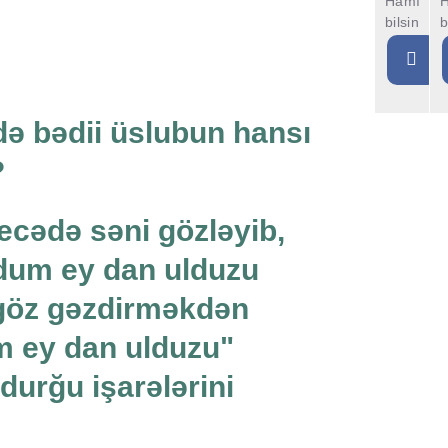
Hamı
bilsin
b
də bədii üslubun hansı
?
q gecədə səni gözləyib,
ldum ey dan ulduzu
 göz gəzdirməkdən
dum ey dan ulduzu"
ğu işarələrini