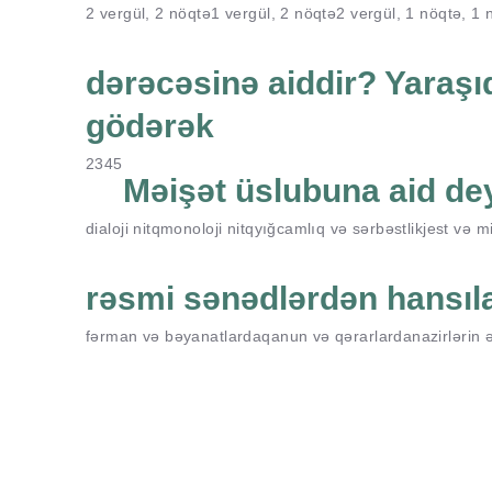
2 vergül, 2 nöqtə
1 vergül, 2 nöqtə
2 vergül, 1 nöqtə, 1 
dərəcəsinə aiddir? Yaraşıq
gödərək
2
3
4
5
Məişət üslubuna aid dey
dialoji nitq
monoloji nitq
yığcamlıq və sərbəstlik
jest və m
rəsmi sənədlərdən hansılar
fərman və bəyanatlarda
qanun və qərarlarda
nazirlərin