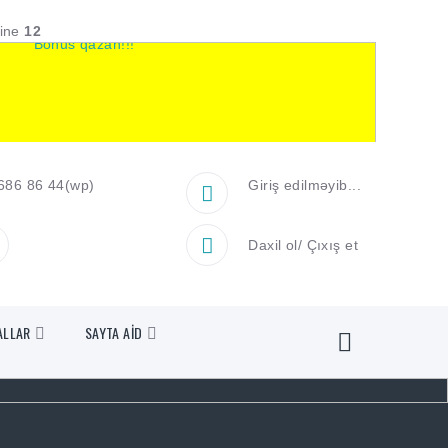
line
12
686 86 44
(wp)
Giriş edilməyib...
Daxil ol
/
Çıxış et
ALLAR
SAYTA AİD