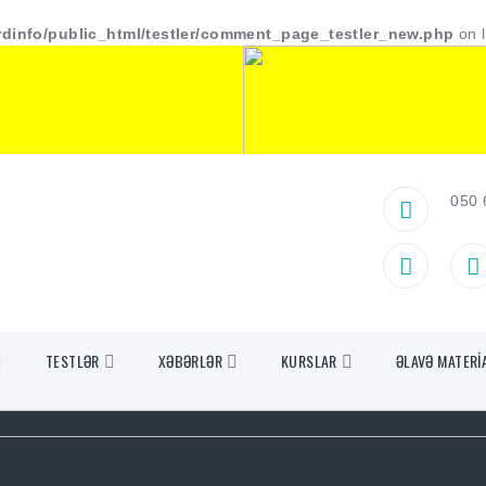
rdinfo/public_html/testler/comment_page_testler_new.php
on 
050 
TESTLƏR
XƏBƏRLƏR
KURSLAR
ƏLAVƏ MATERİ