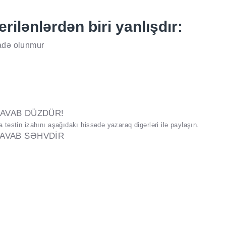
ilənlərdən biri yanlışdır:
fadə olunmur
AVAB DÜZDÜR!
testin izahını aşağıdakı hissədə yazaraq digərləri ilə paylaşın.
AVAB SƏHVDİR