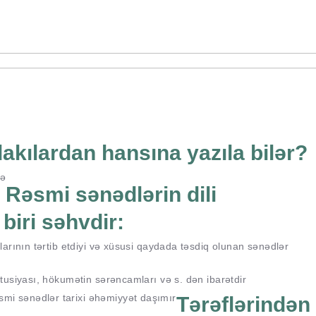
akılardan hansına yazıla bilər?
mə
Rəsmi sənədlərin dili
biri səhvdir:
arının tərtib etdiyi və xüsusi qaydada təsdiq olunan sənədlər
usiyası, hökumətin sərəncamları və s. dən ibarətdir
smi sənədlər tarixi əhəmiyyət daşımır
Tərəflərindən