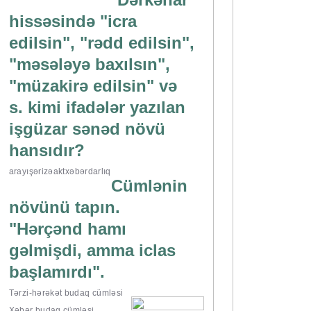
hissəsində "icra
edilsin", "rədd edilsin",
"məsələyə baxılsın",
"müzakirə edilsin" və
s. kimi ifadələr yazılan
işgüzar sənəd növü
hansıdır?
arayış
ərizə
akt
xəbərdarlıq
Cümlənin
növünü tapın.
"Hərçənd hamı
gəlmişdi, amma iclas
başlamırdı".
Tərzi-hərəkət budaq cümləsi
Xəbər budaq cümləsi