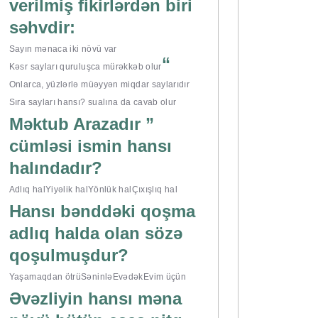
verilmiş fikirlərdən biri
səhvdir:
Sayın mənaca iki növü var
“
Kəsr sayları quruluşca mürəkkəb olur
Onlarca, yüzlərlə müəyyən miqdar saylarıdır
Sıra sayları hansı? sualına da cavab olur
Məktub Arazadır ”
cümləsi ismin hansı
halındadır?
Adlıq hal
Yiyəlik hal
Yönlük hal
Çıxışlıq hal
Hansı bənddəki qoşma
adlıq halda olan sözə
qoşulmuşdur?
Yaşamaqdan ötrü
Səninlə
Evədək
Evim üçün
Əvəzliyin hansı məna