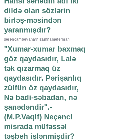
Hansı sənədin adı iki
dildə olan sözlərin
birləş-məsindən
yaranmışdır?
sərəncam
bəyanat
nizamnamə
fərman
"Xumar-xumar baxmaq
göz qaydasıdır, Lalə
tək qızarmaq üz
qaydasıdır. Pərişanlıq
zülfün öz qaydasıdır,
Nə badi-səbadan, nə
şanədəndir".-
(M.P.Vaqif) Neçənci
misrada müfəssəl
təşbeh işlənmişdir?