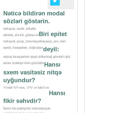
Nəticə bildirən modal
sözləri göstərin.
nəhayət, sanki, əlbəttə
Biri epitet
əlbəttə, elə bil, güman ki
nəhayət, yaxşı, ümumiyyətlə
yaxşı, yox, bəli
deyil:
sanki, həqiqətən, doğrudan
soyuq baxış
qələm qaşlı dilbər
dağ gövdəli igid
Hansı
aslan ürəkli
şir kimi güclüdür
sxem vasitəsiz nitqə
uyğundur?
"v"m
M:"V!"-m
m, -V
"V: m"e
M:V:m
Hansı
fikir səhvdir?
İsmin hal şəkilçiləri mənsubiyyət