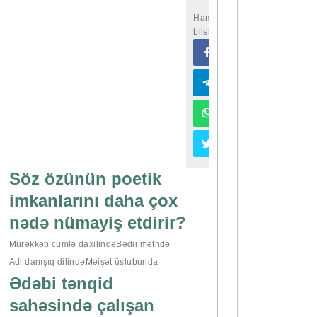
-
Hamı
bilsin
Söz özünün poetik
imkanlarını daha çox
nədə nümayiş etdirir?
Mürəkkəb cümlə daxilində
Bədii mətndə
Adi danışıq dilində
Məişət üslubunda
Ədəbi tənqid
sahəsində çalışan