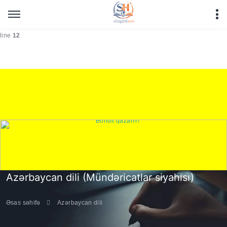
Warning
: Undefined array key "HTTP_REFERER" in
/home/shagirdinfo/public_html/testler/comment_page_testler_new.php
on
line
12
Azərbaycan dili (Mündəricatlar siyahısı)
Əsas səhifə
Azərbaycan dili