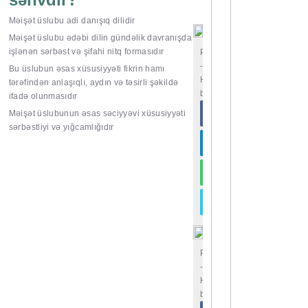
Məişət üslubu adi danışıq dilidir
Məişət üslubu ədəbi dilin gündəlik davranışda
işlənən sərbəst və şifahi nitq formasıdır
Paylaşın
-
Bu üslubun əsas xüsusiyyəti fikrin hamı
Hamı
tərəfindən anlaşıqlı, aydın və təsirli şəkildə
bilsin
ifadə olunmasıdır
Məişət üslubunun əsas səciyyəvi xüsusiyyəti
sərbəstliyi və yığcamlığıdır
Paylaşın
-
Hamı
bilsin