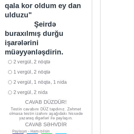
qala kor oldum ey dan
ulduzu"
Şeirdə
buraxılmış durğu
işarələrini
müəyyənləşdirin.
2 vergül, 2 nöqtə
..
1 vergül, 2 nöqtə
..
2 vergül, 1 nöqtə, 1 nida
..
2 vergül, 2 nida
..
CAVAB DÜZDÜR!
Testin cavabını DÜZ tapdınız. Zəhmət
olmasa testin izahını aşağıdakı hissədə
yazaraq digərləri ilə paylaşın.
CAVAB SƏHVDİR
Paylaşın - Hamı bilsin