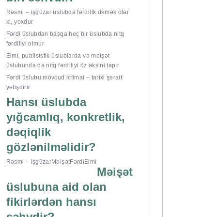
Rəsmi – işgüzar üslubda fərdilik demək olar
ki, yoxdur
Fərdi üslubdan başqa heç bir üslubda nitq
fərdiliyi olmur
Elmi, publisistik üslublarda və məişət
üslubunda da nitq fərdiliyi öz əksini tapır
Fərdi üslubu mövcud ictimai – tarixi şərait
yetişdirir
Hansı üslubda
yığcamlıq, konkretlik,
dəqiqlik
gözlənilməlidir?
Rəsmi – işgüzar
Məişət
Fərdi
Elmi
Məişət
üslubuna aid olan
fikirlərdən hansı
səhvdir?