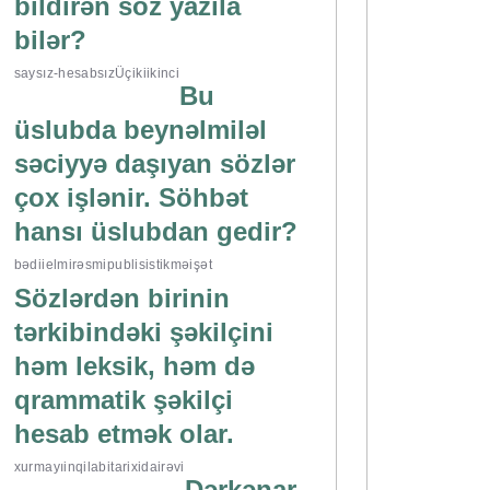
bildirən söz yazıla
bilər?
saysız-hesabsız
Üç
iki
ikinci
Bu
üslubda beynəlmiləl
səciyyə daşıyan sözlər
çox işlənir. Söhbət
hansı üslubdan gedir?
bədii
elmi
rəsmi
publisistik
məişət
Sözlərdən birinin
tərkibindəki şəkilçini
həm leksik, həm də
qrammatik şəkilçi
hesab etmək olar.
xurmayı
inqilabi
tarixi
dairəvi
Dərkənar