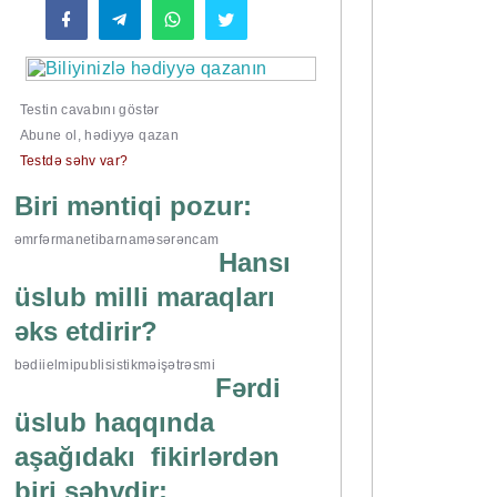
Testin cavabını göstər
Abune ol, hədiyyə qazan
Testdə səhv var?
Biri məntiqi pozur:
əmr
fərman
etibarnamə
sərəncam
Hansı
üslub milli maraqları
əks etdirir?
bədii
elmi
publisistik
məişət
rəsmi
Fərdi
üslub haqqında
aşağıdakı fikirlərdən
biri səhvdir: