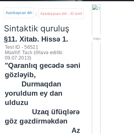
Azərbaycan dili
|
Azərbaycan dili - XI sinif
Sintaktik quruluş
§11. Xitab. Hissə 1.
https://wa.me/994552244
Test ID - 56521
Müəllif: Taclı
(Əlavə edilib:
09.07.2013)
"Qaranlıq gecədə səni
gözləyib,
Durmaqdan
yoruldum ey dan
ulduzu
Uzaq üfüqlərə
göz gəzdirməkdən
Az