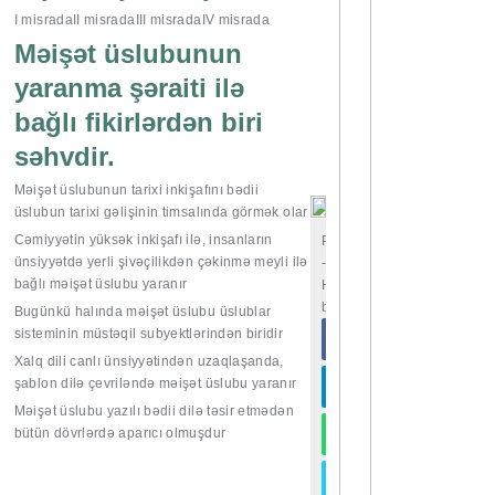
I misrada
II misrada
III misrada
IV misrada
Məişət üslubunun
yaranma şəraiti ilə
bağlı fikirlərdən biri
səhvdir.
Məişət üslubunun tarixi inkişafını bədii
üslubun tarixi gəlişinin timsalında görmək olar
Cəmiyyətin yüksək inkişafı ilə, insanların
Paylaşın
ünsiyyətdə yerli şivəçilikdən çəkinmə meyli ilə
-
bağlı məişət üslubu yaranır
Hamı
bilsin
Bugünkü halında məişət üslubu üslublar
sisteminin müstəqil subyektlərindən biridir
Xalq dili canlı ünsiyyətindən uzaqlaşanda,
şablon dilə çevriləndə məişət üslubu yaranır
Məişət üslubu yazılı bədii dilə təsir etmədən
bütün dövrlərdə aparıcı olmuşdur