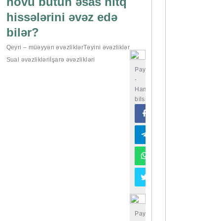
növü bütün əsas nitq
hissələrini əvəz edə
bilər?
Qeyri – müəyyən əvəzliklər
Təyini əvəzliklər
Sual əvəzlikləri
İşarə əvəzlikləri
Paylaşın
-
Hamı
bilsin
Paylaşın