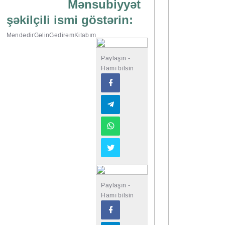
Mənsubiyyət
şəkilçili ismi göstərin:
Məndədir
Gəlin
Gedirəm
Kitabım
Paylaşın -
Hamı bilsin
Paylaşın -
Hamı bilsin