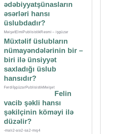
ədəbiyyatşünasların
əsərləri hansı
üslubdadır?
Məişət
Elmi
Publisistik
Rəsmi – işgüzar
Müxtəlif üslubların
nümayəndələrinin bir –
biri ilə ünsiyyət
saxladığı üslub
hansıdır?
Fərdi
İşgüzar
Publisistik
Məişət
Felin
vacib şəkli hansı
şəkilçinin köməyi ilə
düzəlir?
-malı2
-ası2
-sa2
-mış4