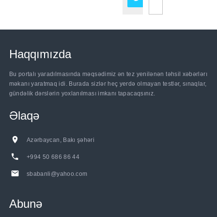
Haqqımızda
Bu portalı yaradılmasında məqsədimiz ən tez yenilənən təhsil xəbərlərı
məkanı yaratmaq idi. Burada sizlər heç yerdə olmayan testlər, sınaqlar,
gündəlik dərslərin yoxlanılması imkanı tapacaqsınız.
Əlaqə
Azərbaycan, Bakı şəhəri
+994 50 686 86 44
sbabanli@yahoo.com
Abunə
......