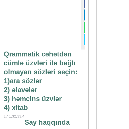
Qrammatik cəhətdən
cümlə üzvləri ilə bağlı
olmayan sözləri seçin:
1)ara sözlər
2) əlavələr
3) həmcins üzvlər
4) xitab
1,4
1,3
2,3
3,4
Say haqqında