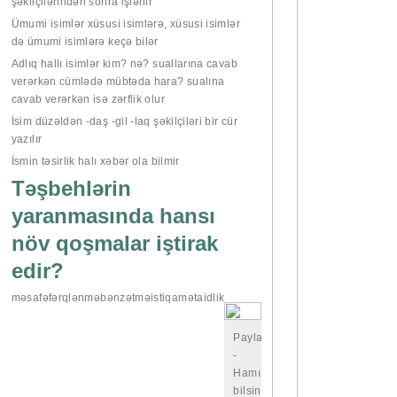
şəkilçilərindən sonra işlənir
Ümumi isimlər xüsusi isimlərə, xüsusi isimlər
də ümumi isimlərə keçə bilər
Adlıq hallı isimlər kim? nə? suallarına cavab
verərkən cümlədə mübtəda hara? sualına
cavab verərkən isə zərflik olur
İsim düzəldən -daş -gil -laq şəkilçiləri bir cür
yazılır
İsmin təsirlik halı xəbər ola bilmir
Təşbehlərin
yaranmasında hansı
növ qoşmalar iştirak
edir?
məsafə
fərqlənmə
bənzətmə
istiqamət
aidlik
Paylaşın
-
Hamı
bilsin