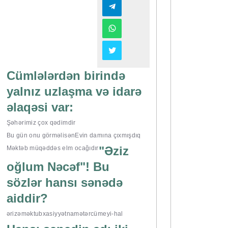
Cümlələrdən birində
yalnız uzlaşma və idarə
əlaqəsi var:
Şəhərimiz çox qədimdir
Bu gün onu görməlisən
Evin damına çıxmışdıq
"Əziz
Məktəb müqəddəs elm ocağıdır
oğlum Nəcəf"! Bu
sözlər hansı sənədə
aiddir?
ərizə
məktub
xasiyyətnamə
tərcümeyi-hal