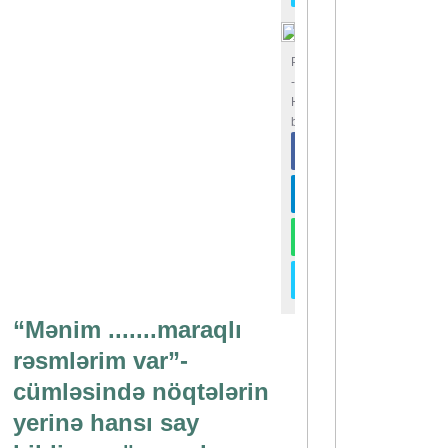
Paylaşın
-
Hamı
bilsin
“Mənim .......maraqlı
rəsmlərim var”-
cümləsində nöqtələrin
yerinə hansı say