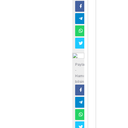
Paylaşın
-
Hamı
bilsin