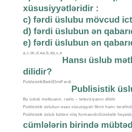
xüsusiyyətləridir :
c) fərdi üslubu mövcud ictim
d) fərdi üslubun ən qabarı
e) fərdi üslubun ən qabarı
a,c,d
c,d,e
a,b,d
a,c,e
Hansı üslub mətb
dilidir?
Publisistik
Bədii
Elmi
Fərdi
Publisistik üsl
Bu üslub mətbuatın, radio – televiziyanın dilidir
Publisistik üslubun əsas xüsusiyyəti fikrin hamı tərəfin
Publisistik üslub kütləvi nitq formasıdır
Gündəlik həyatda i
cümlələrin birində mübtə