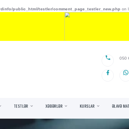
rdinfo/public_html/testler/comment_page_testler_new.php
on 
050 
TESTLƏR
XƏBƏRLƏR
KURSLAR
ƏLAVƏ MA