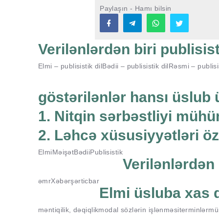
Paylaşın - Hamı bilsin
Verilənlərdən biri publisis
Elmi – publisistik dil
Bədii – publisistik dil
Rəsmi – publisis
göstərilənlər hansı üslub
1. Nitqin sərbəstliyi müh
2. Ləhcə xüsusiyyətləri ö
Elmi
Məişət
Bədii
Publisistik
Verilənlərdən b
əmr
Xəbər
şərt
icbar
Elmi üsluba xas d
məntiqilik, dəqiqlik
modal sözlərin işlənməsi
terminlər
mür