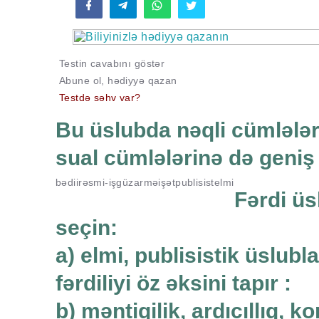
Testin cavabını göstər
Abune ol, hədiyyə qazan
Testdə səhv var?
Bu üslubda nəqli cümlələr
sual cümlələrinə də geniş 
bədii
rəsmi-işgüzar
məişət
publisist
elmi
Fərdi üs
seçin:
a) elmi, publisistik üslub
fərdiliyi öz əksini tapır :
b) məntiqilik, ardıcıllıq, 