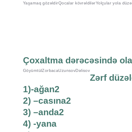
Yaşamaq gözəldir
Qocalar kövrəldilər
Yolçular yola düzəl
Çoxaltma dərəcəsində olan
Göyümtül
Zorbaca
Uzunsov
Dəlisov
Zərf düzəl
1)-ağan2
2) –casına2
3) –anda2
4) -yana