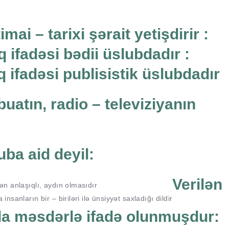
ai – tarixi şərait yetişdirir :
q ifadəsi bədii üslubdadır :
q ifadəsi publisistik üslubdadır
uatın, radio – televiziyanın
uba aid deyil:
Verilən
dən anlaşıqlı, aydın olmasıdır
nsanların bir – biriləri ilə ünsiyyət saxladığı dildir
da məsdərlə ifadə olunmuşdur: