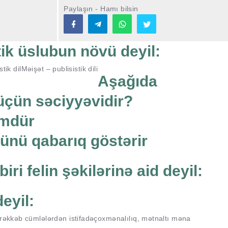
Paylaşın - Hamı bilsin
tik üslubun növü deyil:
tik dil
Məişət – publisistik dili
Aşağıda
 üçün səciyyəvidir?
ümdür
zünü qabarıq göstərir
iri felin şəkilərinə aid deyil:
eyil:
əkkəb cümlələrdən istifadə
çoxmənalılıq, mətnaltı məna