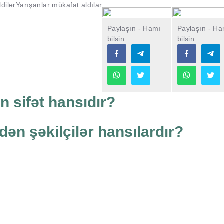
dilər
Yarışanlar mükafat aldılar
Paylaşın - Hamı
Paylaşın - Ha
bilsin
bilsin
 sifət hansıdır?
dən şəkilçilər hansılardır?