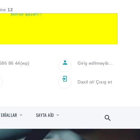
line
12
686 86 44
(wp)
Giriş edilməyib...
Daxil ol
/
Çıxış et
TERİALLAR
SAYTA AİD