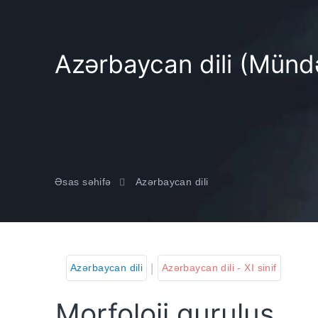
Azərbaycan dili (Mündər
Əsas səhifə
Azərbaycan dili
|
Azərbaycan dili
Azərbaycan dili - XI sinif
Morfoloji quruluş