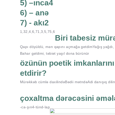
5) –ınca4
6) – anə
7) - akı2
1,3
2,4,6,7
1,3,5,7
5,6
Biri tabesiz mür
Qapı döyüldü, mən qapını açmağa getdim
Yağış yağdı,
Bahar gəldimi, təbiət yaşıl dona bürünür
özünün poetik imkanların
etdirir?
Mürəkkəb cümlə daxilində
Bədii mətndə
Adi danışıq dili
çoxaltma dərəcəsini əmələ
-ca
-şın4
-tünd
-lap