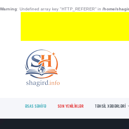
Warning
: Undefined array key "HTTP_REFERER" in
/home/shagi
ƏSAS SƏHİFƏ
SON YENİLİKLƏR
TƏHSİL XƏBƏRLƏRİ