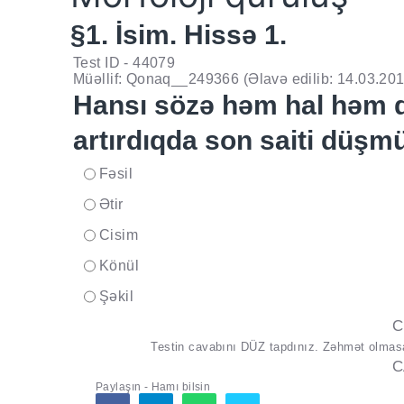
§1. İsim. Hissə 1.
Test ID - 44079
Müəllif: Qonaq__249366
(Əlavə edilib: 14.03.20
Hansı sözə həm hal həm d
artırdıqda son saiti düşm
Fəsil
..
Ətir
..
Cisim
..
Könül
..
Şəkil
..
C
Testin cavabını DÜZ tapdınız. Zəhmət olmasa 
C
Paylaşın - Hamı bilsin