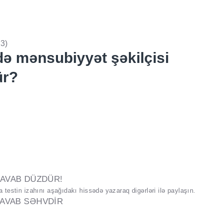
13)
ə mənsubiyyət şəkilçisi
ür?
AVAB DÜZDÜR!
testin izahını aşağıdakı hissədə yazaraq digərləri ilə paylaşın.
AVAB SƏHVDİR