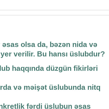
 əsas olsa da, bəzən nida və
yer verilir. Bu hansı üslubdur?
lub haqqında düzgün fikirləri
larda və məişət üslubunda nitq
konkretlik fərdi üslubun əsas