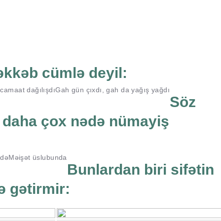
əkkəb cümlə deyil:
 camaat dağılışdı
Gah gün çıxdı, gah da yağış yağdı
Söz
ı daha çox nədə nümayiş
ndə
Məişət üslubunda
Bunlardan biri sifətin
 gətirmir: