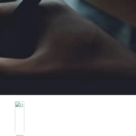
https://wa.me/994552244433