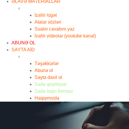
ƏLAVƏ MATERİALLAR
İzahlı lügət
Atalar sözləri
Sualın cavabını yaz
İzahlı videolar (youtube kanal)
ABUNƏ OL
SAYTA AİD
Təşəkkürlər
Abunə ol
Sayta daxil ol
Sadə qeydiyyat
Sadə loqin forması
Haqqımızda