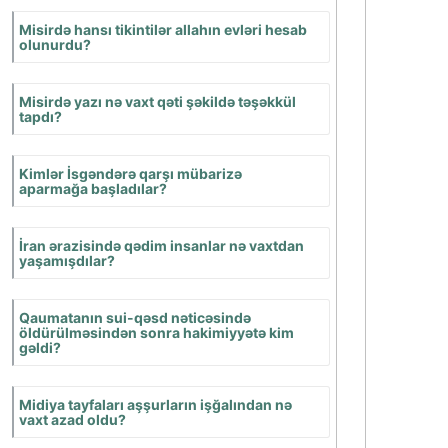
Qula çevrilən əsirlər
Misirdə necə
adlanırdılar?
Qədim Misirdə ilin
başlanğıcı olan ay
hansıdır?
Misirlilərin başlıca
məşğuliyyəti nə idi?
Finikiyalılar nə vaxt
ən yaxşı
gəmiqayıranlar və
dənizçilər hesab
olunurdular?
Aşşurun paytaxtı
hara idi?