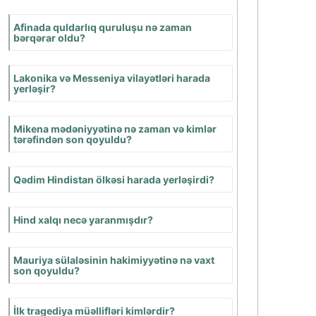
etməkdə məqsədi nə
idi?
Romada vətəndaş
müharibəsi nə vaxt
başa çatdı?
Romalılarla albanlar
arasındakı birinci
döyüş neçənci ildə
baş verdi və nəticəsi
nə oldu?
Albanlarla II döyüş
nə zaman oldu?
Yunan şəhər
dövlətlərində
tənəzzül nə vaxtdan
başlamışdır?