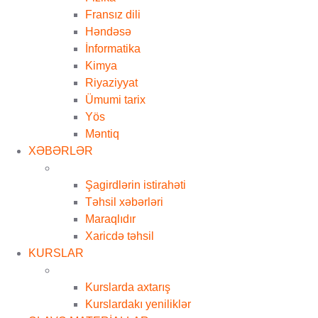
Fransız dili
Həndəsə
İnformatika
Kimya
Riyaziyyat
Ümumi tarix
Yös
Məntiq
XƏBƏRLƏR
Şagirdlərin istirahəti
Təhsil xəbərləri
Maraqlıdır
Xaricdə təhsil
KURSLAR
Kurslarda axtarış
Kurslardakı yeniliklər