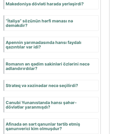
Kimlər İsgəndərə
qarşı mübarizə
aparmağa
başladılar?
İran ərazisində
qədim insanlar nə
vaxtdan
yaşamışdılar?
Qaumatanın sui-
qəsd nəticəsində
öldürülməsindən
sonra hakimiyyətə
kim gəldi?
Midiya tayfaları
aşşurların işğalından
nə vaxt azad oldu?
Kiaksarın Kiçik
Asiyaya yürüş