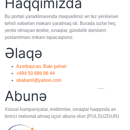
Strateq və xəzinədar
necə seçilirdi?
Cənubi
Yunanıstanda hansı
şəhər-dövlətlər
yaranmışdı?
Afinada ən sərt
qanunlar tərtib etmiş
qanunverici kim
olmuşdur?
Afinada quldarlıq
quruluşu nə zaman
bərqərar oldu?
Lakonika və
Messeniya vilayətləri
harada yerləşir?