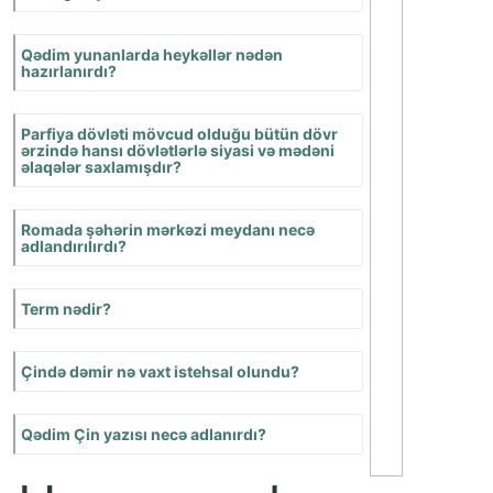
Afina-Sparta
müharibələrinin
nəticəsi necə oldu?
Makedoniya dövləti
harada yerləşirdi?
“İtaliya” sözünün
hərfi mənası nə
deməkdir?
Apennin
yarımadasında hansı
faydalı qazıntılar var
idi?
Romanın ən qədim
sakinləri özlərini
necə adlandırırdılar?