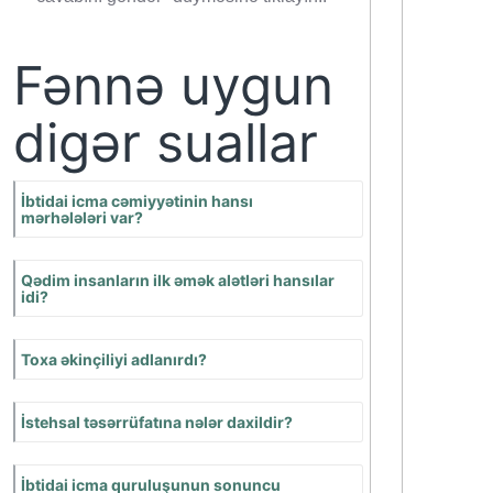
Öz cavabını göndər
Bu məqaləyə aid
şərhlər
yazılmayıb. Öz
şərhlərinizi
göndərmək üçün
"Öz cavabını
göndər"
düyməsinə
tiklayın.!
Fənnə
uygun
digər