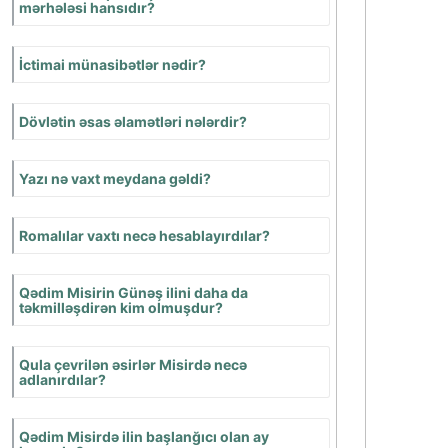
suallar
İbtidai icma
cəmiyyətinin hansı
mərhələləri var?
Qədim insanların ilk
əmək alətləri
hansılar idi?
Toxa əkinçiliyi
adlanırdı?
İstehsal
təsərrüfatına nələr
daxildir?
İbtidai icma
quruluşunun