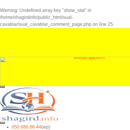
Warning
: Undefined array key "show_stat" in
/home/shagirdinfo/public_html/sual-
cavablar/sual_cavablar_comment_page.php
on line
25
050 686 86 44
(wp)