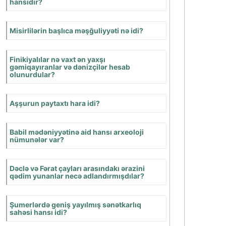
sonuncu mərhələsi
hansıdır?
İctimai münasibətlər
nədir?
Dövlətin əsas
əlamətləri nələrdir?
Yazı nə vaxt
meydana gəldi?
Romalılar vaxtı necə
hesablayırdılar?
Qədim Misirin Günəş
ilini daha da
təkmilləşdirən kim
olmuşdur?