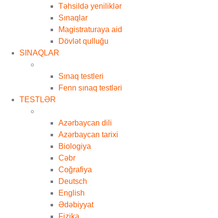
Təhsildə yeniliklər
Sınaqlar
Magistraturaya aid
Dövlət qulluğu
SINAQLAR
Sınaq testleri
Fenn sınaq testləri
TESTLƏR
Azərbaycan dili
Azərbaycan tarixi
Biologiya
Cəbr
Coğrafiya
Deutsch
English
Ədəbiyyat
Fizika