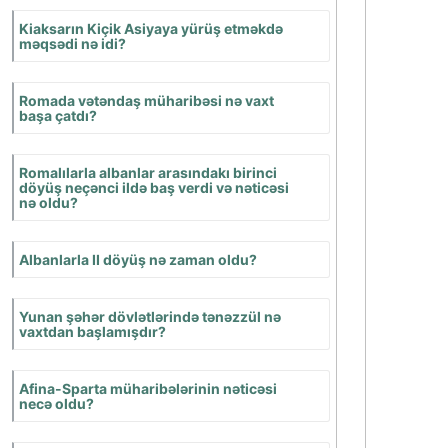
Babil mədəniyyətinə
aid hansı arxeoloji
nümunələr var?
Dəclə və Fərat çayları
arasındakı ərazini
qədim yunanlar necə
adlandırmışdılar?
Şumerlərdə geniş
yayılmış sənətkarlıq
sahəsi hansı idi?
Misirdə hansı
tikintilər allahın
evləri hesab
olunurdu?
Misirdə yazı nə vaxt
qəti şəkildə təşəkkül
tapdı?