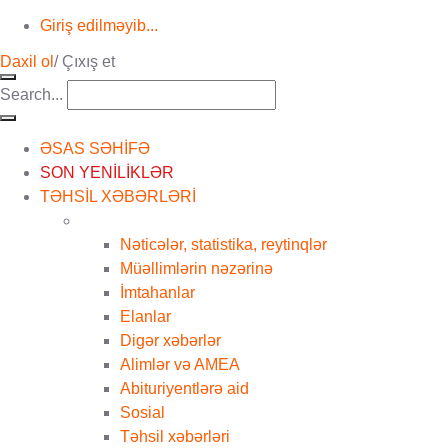
Giriş edilməyib...
Daxil ol
/
Çıxış et
Search...
ƏSAS SƏHİFƏ
SON YENİLİKLƏR
TƏHSİL XƏBƏRLƏRİ
Nəticələr, statistika, reytinqlər
Müəllimlərin nəzərinə
İmtahanlar
Elanlar
Digər xəbərlər
Alimlər və AMEA
Abituriyentlərə aid
Sosial
Təhsil xəbərləri