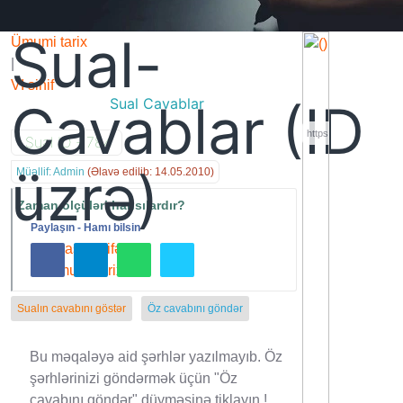
Sual-
Ümumi tarix
|
VI sinif
Cavablar (ID
Sual Cavablar
https://wa.me/994552244433
Sual ID - 784
üzrə)
Müəllif: Admin
(Əlavə edilib:
14.05.2010)
Zaman ölçüləri
hansılardır?
Əsas səhifə
Paylaşın - Hamı bilsin
Ümumi tarix
Sualın cavabını göstər