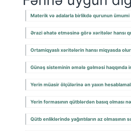
Materik və adalarla birlikdə qurunun ümumi
Ərazi əhatə etməsinə görə xəritələr hansı q
Ortamiqyaslı xəritələrin hansı miqyasda olu
Günəş sisteminin əmələ gəlməsi haqqında irə
Yerin müasir ölçülərinə ən yaxın hesablamal
Yerin formasının qütblərdən basıq olması nə
Qütb enliklərində yağıntıların az olmasının s