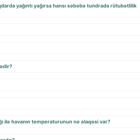
qdarda yağıntı yağırsa hansı səbəbə tundrada rütubətlilik
ədir?
ı ilə havanın temperaturunun nə əlaqəsi var?