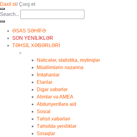
Daxil ol
/
Çıxış et
Search...
ƏSAS SƏHİFƏ
SON YENİLİKLƏR
TƏHSİL XƏBƏRLƏRİ
Nəticələr, statistika, reytinqlər
Müəllimlərin nəzərinə
İmtahanlar
Elanlar
Digər xəbərlər
Alimlər və AMEA
Abituriyentlərə aid
Sosial
Təhsil xəbərləri
Təhsildə yeniliklər
Sınaqlar