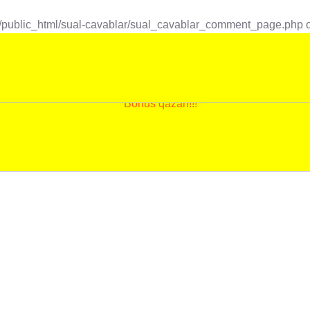
o/public_html/sual-cavablar/sual_cavablar_comment_page.php
o