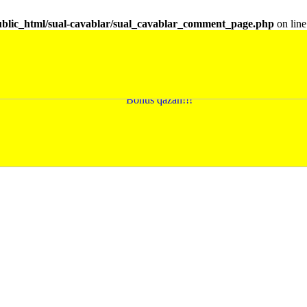
ublic_html/sual-cavablar/sual_cavablar_comment_page.php
on lin