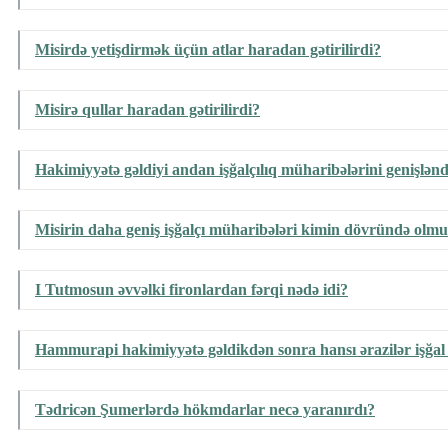
Misirdə yetişdirmək üçün atlar haradan gətirilirdi?
Misirə qullar haradan gətirilirdi?
Hakimiyyətə gəldiyi andan işğalçılıq müharibələrini genişlənd
Misirin daha geniş işğalçı müharibələri kimin dövründə olm
I Tutmosun əvvəlki fironlardan fərqi nədə idi?
Hammurapi hakimiyyətə gəldikdən sonra hansı ərazilər işğa
Tədricən Şumerlərdə hökmdarlar necə yaranırdı?