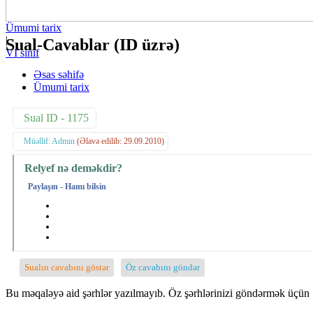
Ümumi tarix
|
Sual-Cavablar (ID üzrə)
VI sinif
Əsas səhifə
Ümumi tarix
Sual ID - 1175
Müəllif: Admin
(Əlavə edilib: 29.09.2010)
Relyef nə deməkdir?
Paylaşın - Hamı bilsin
Sualın cavabını göstər
Öz cavabını göndər
Bu məqaləyə aid şərhlər yazılmayıb. Öz şərhlərinizi göndərmək üçün 