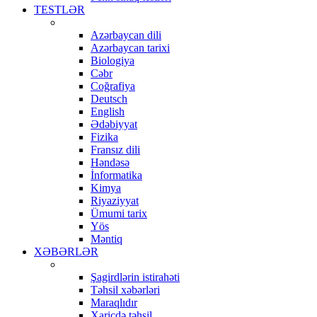
TESTLƏR
Azərbaycan dili
Azərbaycan tarixi
Biologiya
Cəbr
Coğrafiya
Deutsch
English
Ədəbiyyat
Fizika
Fransız dili
Həndəsə
İnformatika
Kimya
Riyaziyyat
Ümumi tarix
Yös
Məntiq
XƏBƏRLƏR
Şagirdlərin istirahəti
Təhsil xəbərləri
Maraqlıdır
Xaricdə təhsil