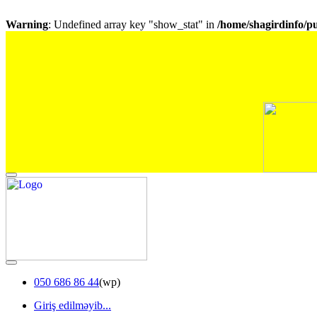
Warning
: Undefined array key "show_stat" in
/home/shagirdinfo/p
050 686 86 44
(wp)
Giriş edilməyib...