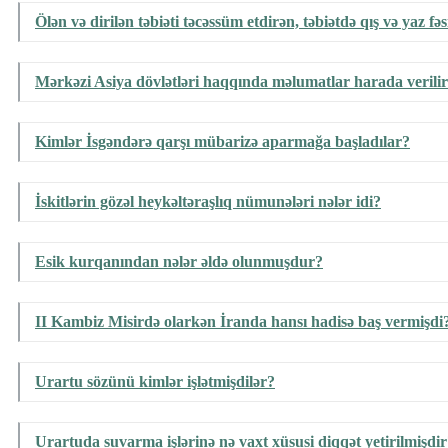
Ölən və dirilən təbiəti təcəssüm etdirən, təbiətdə qış və yaz fəs
Mərkəzi Asiya dövlətləri haqqında məlumatlar harada verili
Kimlər İsgəndərə qarşı mübarizə aparmağa başladılar?
İskitlərin gözəl heykəltəraşlıq nümunələri nələr idi?
Esik kurqanından nələr əldə olunmuşdur?
II Kambiz Misirdə olarkən İranda hansı hadisə baş vermişdi
Urartu sözünü kimlər işlətmişdilər?
Urartuda suvarma işlərinə nə vaxt xüsusi diqqət yetirilmişdi