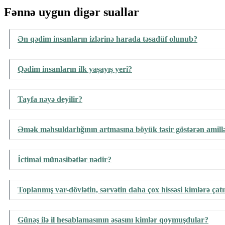
Fənnə uygun digər suallar
Ən qədim insanların izlərinə harada təsadüf olunub?
Qədim insanların ilk yaşayış yeri?
Tayfa nəyə deyilir?
Əmək məhsuldarlığının artmasına böyük təsir göstərən amill
İctimai münasibətlər nədir?
Toplanmış var-dövlətin, sərvətin daha çox hissəsi kimlərə çatı
Günəş ilə il hesablamasının əsasını kimlər qoymuşdular?