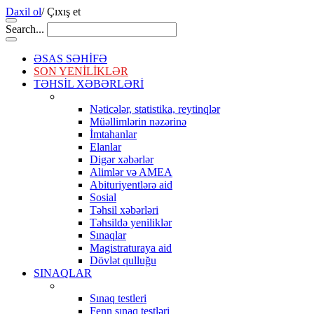
Daxil ol
/
Çıxış et
Search...
ƏSAS SƏHİFƏ
SON YENİLİKLƏR
TƏHSİL XƏBƏRLƏRİ
Nəticələr, statistika, reytinqlər
Müəllimlərin nəzərinə
İmtahanlar
Elanlar
Digər xəbərlər
Alimlər və AMEA
Abituriyentlərə aid
Sosial
Təhsil xəbərləri
Təhsildə yeniliklər
Sınaqlar
Magistraturaya aid
Dövlət qulluğu
SINAQLAR
Sınaq testleri
Fenn sınaq testləri