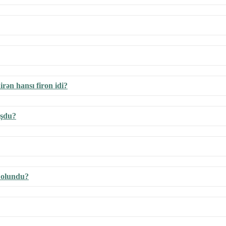
irən hansı firon idi?
uşdu?
l olundu?