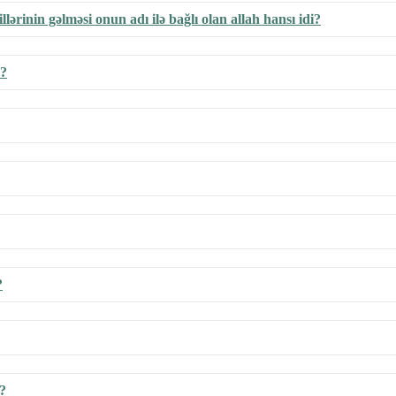
illərinin gəlməsi onun adı ilə bağlı olan allah hansı idi?
r?
?
r?