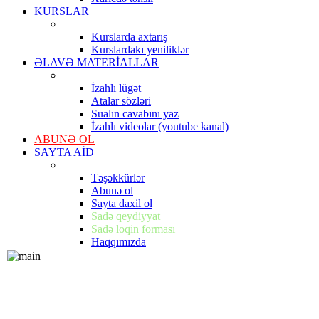
KURSLAR
Kurslarda axtarış
Kurslardakı yeniliklər
ƏLAVƏ MATERİALLAR
İzahlı lügət
Atalar sözləri
Sualın cavabını yaz
İzahlı videolar (youtube kanal)
ABUNƏ OL
SAYTA AİD
Təşəkkürlər
Abunə ol
Sayta daxil ol
Sadə qeydiyyat
Sadə loqin forması
Haqqımızda