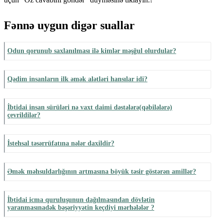
Fənnə uygun digər suallar
Odun qorunub saxlanılması ilə kimlər məşğul olurdular?
Qədim insanların ilk əmək alətləri hansılar idi?
İbtidai insan sürüləri nə vaxt daimi dəstələrə(qəbilələrə)
çevrildilər?
İstehsal təsərrüfatına nələr daxildir?
Əmək məhsuldarlığının artmasına böyük təsir göstərən amillər?
İbtidai icma quruluşunun dağılmasından dövlətin
yaranmasınadək bəşəriyyətin keçdiyi mərhələlər ?