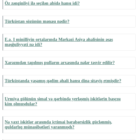
Öz zənginliyi ilə seçilən abidə hansı idi?
Türküstan sözünün mənası nədir?
E.ə. I minilliyin ortalarında Mərkəzi Asiya əhalisinin əsas
məşğuliyyəti nə idi?
Xarəzmdən tapılmış pulların arxasında nələr təsvir edilir?
Türküstanda yaşamış qədim əhali hansı dinə sitayiş etmişdir?
Urmiya gölünün şimal və qərbində yerləşmiş iskitlərin başçısı
kim olmuşdular?
Nə vaxt iskitlər arasında ictimai bərabərsizlik güclənmiş,
quldarlıq münasibətləri yaranmışdı?