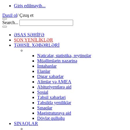
Giriş edilməyib...
Daxil ol
/
Çıxış et
Search...
ƏSAS SƏHİFƏ
SON YENİLİKLƏR
TƏHSİL XƏBƏRLƏRİ
Nəticələr, statistika, reytinqlər
Müəllimlərin nəzərinə
İmtahanlar
Elanlar
Digər xəbərlər
Alimlər və AMEA
Abituriyentlərə aid
Sosial
Təhsil xəbərləri
Təhsildə yeniliklər
Sınaqlar
Magistraturaya aid
Dövlət qulluğu
SINAQLAR