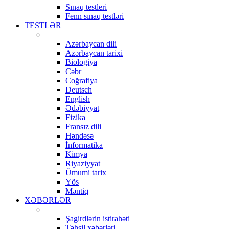
Sınaq testleri
Fenn sınaq testləri
TESTLƏR
Azərbaycan dili
Azərbaycan tarixi
Biologiya
Cəbr
Coğrafiya
Deutsch
English
Ədəbiyyat
Fizika
Fransız dili
Həndəsə
İnformatika
Kimya
Riyaziyyat
Ümumi tarix
Yös
Məntiq
XƏBƏRLƏR
Şagirdlərin istirahəti
Təhsil xəbərləri