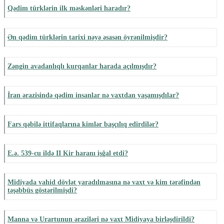
Qədim türklərin ilk məskənləri haradır?
Ən qədim türklərin tarixi nəyə əsasən öyrənilmişdir?
Zəngin avadanlıqlı kurqanlar harada açılmışdır?
İran ərazisində qədim insanlar nə vaxtdan yaşamışdılar?
Fars qəbilə ittifaqlarına kimlər başçılıq edirdilər?
E.ə. 539-cu ildə II Kir haranı işğal etdi?
Midiyada vahid dövlət yaradılmasına nə vaxt və kim tərəfindən
təşəbbüs göstərilmişdi?
Manna və Urartunun əraziləri nə vaxt Midiyaya birləşdirildi?