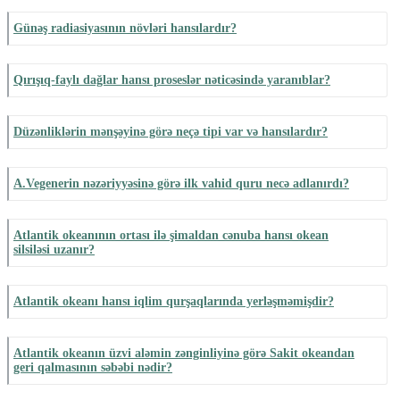
Günəş radiasiyasının növləri hansılardır?
Qırışıq-faylı dağlar hansı proseslər nəticəsində yaranıblar?
Düzənliklərin mənşəyinə görə neçə tipi var və hansılardır?
A.Vegenerin nəzəriyyəsinə görə ilk vahid quru necə adlanırdı?
Atlantik okeanının ortası ilə şimaldan cənuba hansı okean
silsiləsi uzanır?
Atlantik okeanı hansı iqlim qurşaqlarında yerləşməmişdir?
Atlantik okeanın üzvi aləmin zənginliyinə görə Sakit okeandan
geri qalmasının səbəbi nədir?