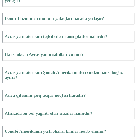
yerləşir?
Dəmir filizinin ən mühüm yataqları harada yerləşir?
Avrasiya materikini təşkil edən hansı platformalardır?
Hansı okean Avrasiyanın sahilləri yumur?
Avrasiya materikini Şimali Amerika materikindən hansı boğaz
ayırır?
Asiya qitəsinin şərq ucqar nöqtəsi haradır?
Afrikada ən bol yağıntı olan ərazilər hansıdır?
Cənubi Amerikanın yerli əhalisi kimlər hesab olunur?