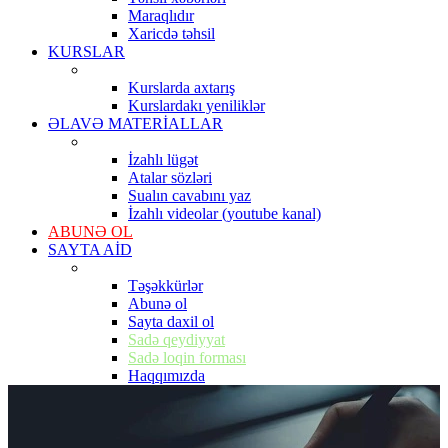
Maraqlıdır
Xaricdə təhsil
KURSLAR
Kurslarda axtarış
Kurslardakı yeniliklər
ƏLAVƏ MATERİALLAR
İzahlı lügət
Atalar sözləri
Sualın cavabını yaz
İzahlı videolar (youtube kanal)
ABUNƏ OL
SAYTA AİD
Təşəkkürlər
Abunə ol
Sayta daxil ol
Sadə qeydiyyat
Sadə loqin forması
Haqqımızda