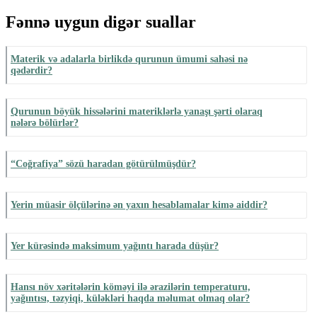
Fənnə uygun digər suallar
Materik və adalarla birlikdə qurunun ümumi sahəsi nə
qədərdir?
Qurunun böyük hissələrini materiklərlə yanaşı şərti olaraq
nələrə bölürlər?
“Coğrafiya” sözü haradan götürülmüşdür?
Yerin müasir ölçülərinə ən yaxın hesablamalar kimə aiddir?
Yer kürəsində maksimum yağıntı harada düşür?
Hansı növ xəritələrin köməyi ilə ərazilərin temperaturu,
yağıntısı, təzyiqi, küləkləri haqda məlumat olmaq olar?