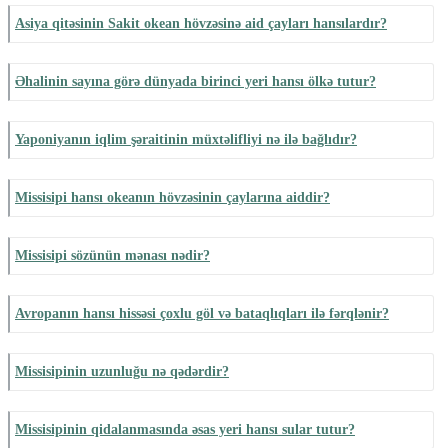
Asiya qitəsinin Sakit okean hövzəsinə aid çayları hansılardır?
Əhalinin sayına görə dünyada birinci yeri hansı ölkə tutur?
Yaponiyanın iqlim şəraitinin müxtəlifliyi nə ilə bağlıdır?
Missisipi hansı okeanın hövzəsinin çaylarına aiddir?
Missisipi sözünün mənası nədir?
Avropanın hansı hissəsi çoxlu göl və bataqlıqları ilə fərqlənir?
Missisipinin uzunluğu nə qədərdir?
Missisipinin qidalanmasında əsas yeri hansı sular tutur?