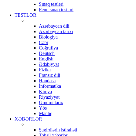
Sınaq testleri
Fenn sınaq testləri
TESTLƏR
Azərbaycan dili
Azərbaycan tarixi
Biologiya
Cəbr
Coğrafiya
Deutsch
English
Ədəbiyyat
Fizika
Fransız dili
Həndəsə
İnformatika
Kimya
Riyaziyyat
Ümumi tarix
Yös
Məntiq
XƏBƏRLƏR
Şagirdlərin istirahəti
Təhsil xəbərləri