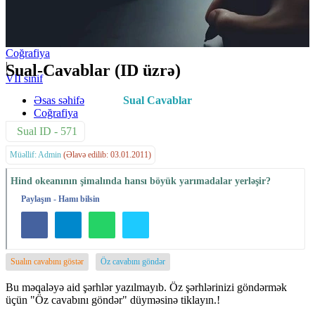
Coğrafiya
|
Sual-Cavablar (ID üzrə)
VII sinif
Əsas səhifə
Sual Cavablar
Coğrafiya
Sual ID - 571
Müəllif: Admin
(Əlavə edilib: 03.01.2011)
Hind okeanının şimalında hansı böyük yarımadalar yerləşir?
Paylaşın - Hamı bilsin
Sualın cavabını göstər
Öz cavabını göndər
Bu məqaləyə aid şərhlər yazılmayıb. Öz şərhlərinizi göndərmək
üçün "Öz cavabını göndər" düyməsinə tiklayın.!