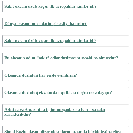
Sakit okeanı üzüb keçən ilk avropalılar kimlər idi?
Dünya okeanının ən dərin çökəkliyi hansıdır?
Sakit okeanı üzüb keçən ilk avropalılar kimlər idi?
Bu okeanın adını “sakit” adlandırılmasını səbəbi nə olmuşdur?
Okeanda duzluluq hər yerdə eynidirmi?
Okeanda duzluluq ekvatordan qütblərə doğru necə dəyişir?
Arktika və Antarktika iqlim qurşaqlarına hansı xassələr
xarakterikdir?
Şimal Buzlu okeanı digər okeanların arasında böyüklüyünə görə