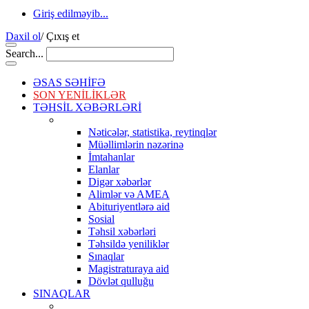
Giriş edilməyib...
Daxil ol
/
Çıxış et
Search...
ƏSAS SƏHİFƏ
SON YENİLİKLƏR
TƏHSİL XƏBƏRLƏRİ
Nəticələr, statistika, reytinqlər
Müəllimlərin nəzərinə
İmtahanlar
Elanlar
Digər xəbərlər
Alimlər və AMEA
Abituriyentlərə aid
Sosial
Təhsil xəbərləri
Təhsildə yeniliklər
Sınaqlar
Magistraturaya aid
Dövlət qulluğu
SINAQLAR