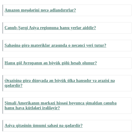
Amazon meşələrini necə adlandırırlar?
Cənub-Şərqi Asiya regionuna hansı yerlər aiddir?
Sahəsinə görə materiklər arasında o neçənci yeri tutur?
Hansı göl Avropanın ən böyük gölü hesab olunur?
Ərazisinə görə dünyada ən böyük ölkə hansıdır və ərazisi nə
qədərdir?
Şimali Amerikanın mərkəzi hissəsi boyunca şimaldan cənuba
hansı hava kütlələri irəliləyir?
Asiya qitəsinin ümumi sahəsi nə qədərdir?