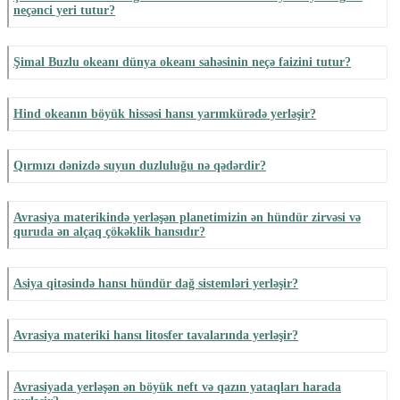
neçənci yeri tutur?
Şimal Buzlu okeanı dünya okeanı sahəsinin neçə faizini tutur?
Hind okeanın böyük hissəsi hansı yarımkürədə yerləşir?
Qırmızı dənizdə suyun duzluluğu nə qədərdir?
Avrasiya materikində yerləşən planetimizin ən hündür zirvəsi və
quruda ən alçaq çökəklik hansıdır?
Asiya qitəsində hansı hündür dağ sistemləri yerləşir?
Avrasiya materiki hansı litosfer tavalarında yerləşir?
Avrasiyada yerləşən ən böyük neft və qazın yataqları harada