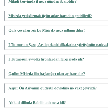
Miladi təqvimdə il neçə gündən ibarətdir?
Misirdə yetişdirmək üçün atlar haradan gətirilirdi?
Qula çevrilən əsirlər Misirdə necə adlanırdılar?
I Tutmusun Şərqi Aralıq dənizi ölkələrinə yürüşünün nəticəs
I Tutmosun əvvəlki fironlardan fərqi nədə idi?
Qədim Misirdə ilin başlanğıcı olan ay hansıdır?
Aşşur Ön Asiyanın qüdrətli dövlətinə nə vaxt çevrildi?
Akkad dilində Babilin adı necə idi?