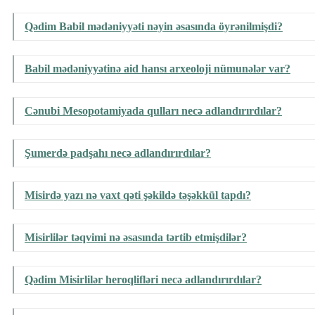
Qədim Babil mədəniyyəti nəyin əsasında öyrənilmişdi?
Babil mədəniyyətinə aid hansı arxeoloji nümunələr var?
Cənubi Mesopotamiyada qulları necə adlandırırdılar?
Şumerdə padşahı necə adlandırırdılar?
Misirdə yazı nə vaxt qəti şəkildə təşəkkül tapdı?
Misirlilər təqvimi nə əsasında tərtib etmişdilər?
Qədim Misirlilər heroqlifləri necə adlandırırdılar?