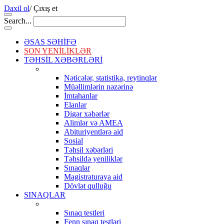
Daxil ol
/
Çıxış et
Search...
ƏSAS SƏHİFƏ
SON YENİLİKLƏR
TƏHSİL XƏBƏRLƏRİ
Nəticələr, statistika, reytinqlər
Müəllimlərin nəzərinə
İmtahanlar
Elanlar
Digər xəbərlər
Alimlər və AMEA
Abituriyentlərə aid
Sosial
Təhsil xəbərləri
Təhsildə yeniliklər
Sınaqlar
Magistraturaya aid
Dövlət qulluğu
SINAQLAR
Sınaq testleri
Fenn sınaq testləri