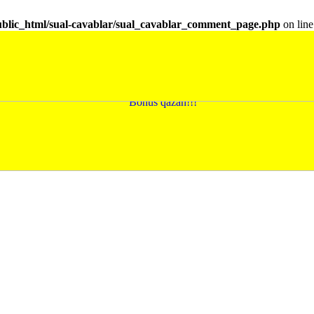
ublic_html/sual-cavablar/sual_cavablar_comment_page.php
on lin