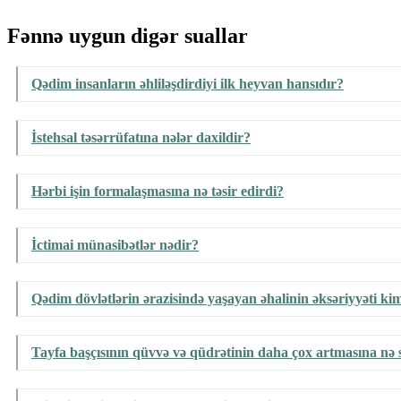
Fənnə uygun digər suallar
Qədim insanların əhliləşdirdiyi ilk heyvan hansıdır?
İstehsal təsərrüfatına nələr daxildir?
Hərbi işin formalaşmasına nə təsir edirdi?
İctimai münasibətlər nədir?
Qədim dövlətlərin ərazisində yaşayan əhalinin əksəriyyəti kim
Tayfa başçısının qüvvə və qüdrətinin daha çox artmasına nə