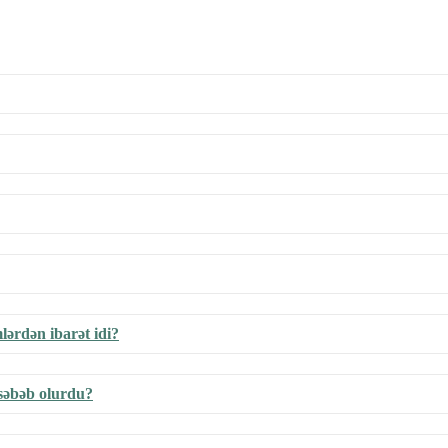
lərdən ibarət idi?
 səbəb olurdu?