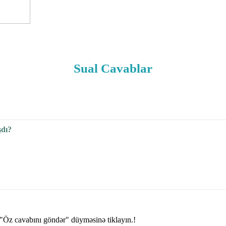
Sual Cavablar
şdı?
"Öz cavabını göndər" düyməsinə tiklayın.!