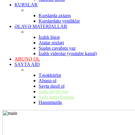
KURSLAR
Kurslarda axtarış
Kurslardakı yeniliklər
ƏLAVƏ MATERİALLAR
İzahlı lügət
Atalar sözləri
Sualın cavabını yaz
İzahlı videolar (youtube kanal)
ABUNƏ OL
SAYTA AİD
Təşəkkürlər
Abunə ol
Sayta daxil ol
Sadə qeydiyyat
Sadə loqin forması
Haqqımızda