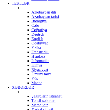
TESTLƏR
Azərbaycan dili
Azərbaycan tarixi
Biologiya
Cəbr
Coğrafiya
Deutsch
English
Ədəbiyyat
Fizika
Fransız dili
Həndəsə
İnformatika
Kimya
Riyaziyyat
Ümumi tarix
Yös
Məntiq
XƏBƏRLƏR
Şagirdlərin istirahəti
Təhsil xəbərləri
Maraqlıdır
Xaricdə təhsil