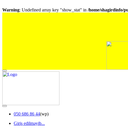
Warning
: Undefined array key "show_stat" in
/home/shagirdinfo/p
050 686 86 44
(wp)
Giriş edilməyib...