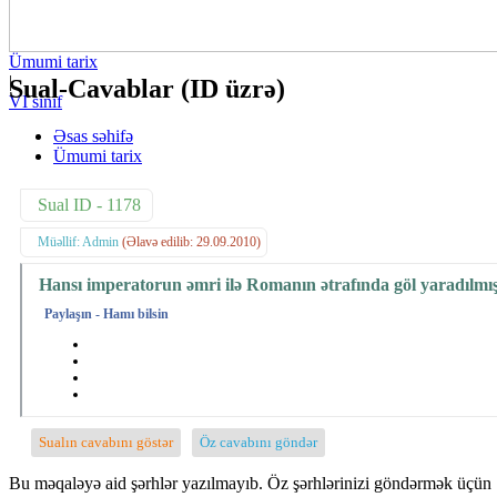
Ümumi tarix
|
Sual-Cavablar (ID üzrə)
VI sinif
Əsas səhifə
Ümumi tarix
Sual ID - 1178
Müəllif: Admin
(Əlavə edilib: 29.09.2010)
Hansı imperatorun əmri ilə Romanın ətrafında göl yaradılmı
Paylaşın - Hamı bilsin
Sualın cavabını göstər
Öz cavabını göndər
Bu məqaləyə aid şərhlər yazılmayıb. Öz şərhlərinizi göndərmək üçün 