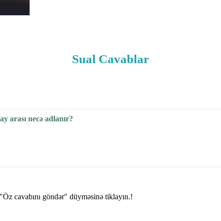
Sual Cavablar
y arası necə adlanır?
"Öz cavabını göndər" düyməsinə tiklayın.!