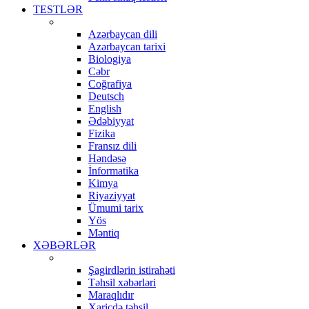
TESTLƏR
Azərbaycan dili
Azərbaycan tarixi
Biologiya
Cəbr
Coğrafiya
Deutsch
English
Ədəbiyyat
Fizika
Fransız dili
Həndəsə
İnformatika
Kimya
Riyaziyyat
Ümumi tarix
Yös
Məntiq
XƏBƏRLƏR
Şagirdlərin istirahəti
Təhsil xəbərləri
Maraqlıdır
Xaricdə təhsil