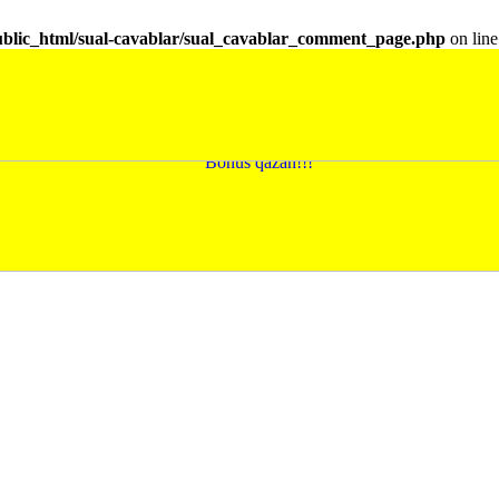
ublic_html/sual-cavablar/sual_cavablar_comment_page.php
on lin