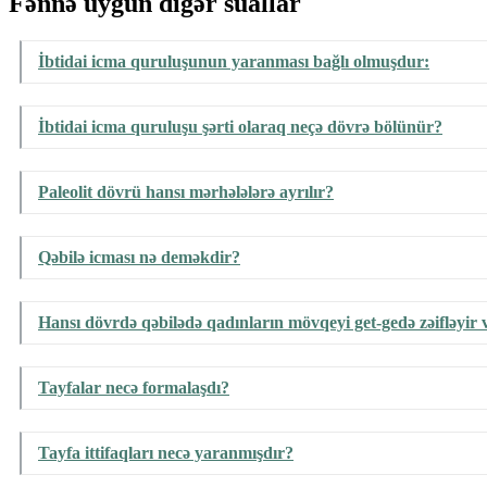
Fənnə uygun digər suallar
İbtidai icma quruluşunun yaranması bağlı olmuşdur:
İbtidai icma quruluşu şərti olaraq neçə dövrə bölünür?
Paleolit dövrü hansı mərhələlərə ayrılır?
Qəbilə icması nə deməkdir?
Hansı dövrdə qəbilədə qadınların mövqeyi get-gedə zəifləyir 
Tayfalar necə formalaşdı?
Tayfa ittifaqları necə yaranmışdır?