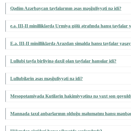
Qədim Azərbaycan tayfalarının əsas məşğuliyyəti nə idi?
e.ə. III-II minilliklərdə Urmiya gölü ətrafında hansı tayfalar 
E.ə. III-II minilliklərdə Arazdan şimalda hansı tayfalar yaşay
Lullubi tayfa birliyinə daxil olan tayfalar hansılar idi?
Lullubilərin əsas məşğuliyyəti nə idi?
Mesopotamiyada Kutilərin hakimiyyətinə nə vaxt son qoyul
Mannada taxıl anbarlarının olduğu məlumatını hansı mənbəd