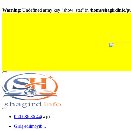
Warning
: Undefined array key "show_stat" in
/home/shagirdinfo/p
050 686 86 44
(wp)
Giriş edilməyib...