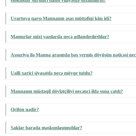
Hökmdar sürüləri hansı vilayətdə saxlanılırdı?
Urartuya qarşı Mannanın əsas müttəfiqi kim idi?
Məmurlar mixi yazılarda necə adlandırılırdılar?
Assuriya ilə Manna arasında baş vermiş döyüşün nəticəsi nec
Ualli xarici siyasətdə necə mövqe tutdu?
Mannanın müstəqil dövlətçiliyi neçənci ildə sona çatdı?
Qrifon nədir?
Saklar harada məskunlaşmışdılar?