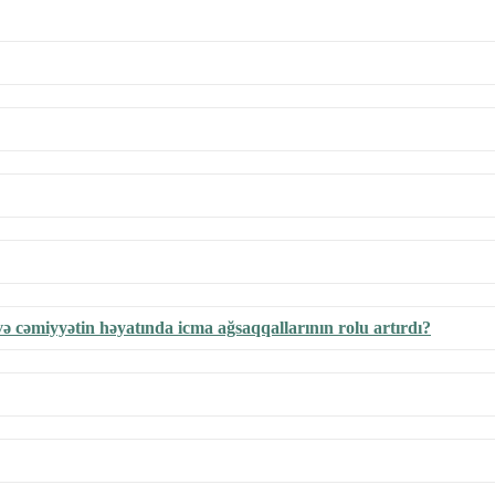
və cəmiyyətin həyatında icma ağsaqqallarının rolu artırdı?