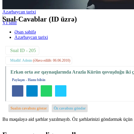
Azərbaycan tarixi
|
Sual-Cavablar (ID üzrə)
VI sinif
Əsas səhifə
Azərbaycan tarixi
Sual ID - 205
Müəllif: Admin
(Əlavə edilib: 06.06.2010)
Erkən orta əsr qaynaqlarında Arazla Kürün qovuşduğu iki ça
Paylaşın - Hamı bilsin
Sualın cavabını göstər
Öz cavabını göndər
Bu məqaləyə aid şərhlər yazılmayıb. Öz şərhlərinizi göndərmək üçün 