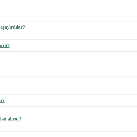
yaşayırdılar?
ırdı?
du?
ən alırıq?