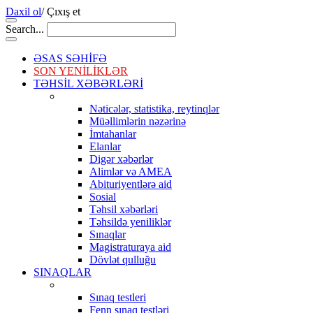
Daxil ol
/
Çıxış et
Search...
ƏSAS SƏHİFƏ
SON YENİLİKLƏR
TƏHSİL XƏBƏRLƏRİ
Nəticələr, statistika, reytinqlər
Müəllimlərin nəzərinə
İmtahanlar
Elanlar
Digər xəbərlər
Alimlər və AMEA
Abituriyentlərə aid
Sosial
Təhsil xəbərləri
Təhsildə yeniliklər
Sınaqlar
Magistraturaya aid
Dövlət qulluğu
SINAQLAR
Sınaq testleri
Fenn sınaq testləri