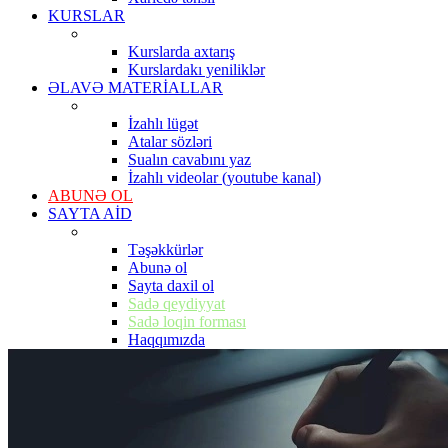
KURSLAR
Kurslarda axtarış
Kurslardakı yeniliklər
ƏLAVƏ MATERİALLAR
İzahlı lügət
Atalar sözləri
Sualın cavabını yaz
İzahlı videolar (youtube kanal)
ABUNƏ OL
SAYTA AİD
Təşəkkürlər
Abunə ol
Sayta daxil ol
Sadə qeydiyyat
Sadə loqin forması
Haqqımızda