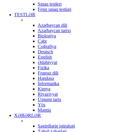
Sınaq testleri
Fenn sınaq testləri
TESTLƏR
Azərbaycan dili
Azərbaycan tarixi
Biologiya
Cəbr
Coğrafiya
Deutsch
English
Ədəbiyyat
Fizika
Fransız dili
Həndəsə
İnformatika
Kimya
Riyaziyyat
Ümumi tarix
Yös
Məntiq
XƏBƏRLƏR
Şagirdlərin istirahəti
Təhsil xəbərləri