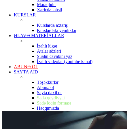
Maraqlıdır
Xaricdə təhsil
KURSLAR
Kurslarda axtarış
Kurslardakı yeniliklər
ƏLAVƏ MATERİALLAR
İzahlı lügət
Atalar sözləri
Sualın cavabını yaz
İzahlı videolar (youtube kanal)
ABUNƏ OL
SAYTA AİD
Təşəkkürlər
Abunə ol
Sayta daxil ol
Sadə qeydiyyat
Sadə loqin forması
Haqqımızda