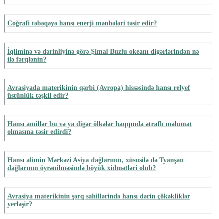
Coğrafi təbəqəyə hansı enerji mənbələri təsir edir?
İqliminə və dərinliyinə görə Şimal Buzlu okeanı digərlərindən nə
ilə fərqlənin?
Avrasiyada materikinin qərbi (Avropa) hissəsində hansı relyef
üstünlük təşkil edir?
Hansı amillər bu və ya digər ölkələr haqqında ətraflı məlumat
olmasına təsir edirdi?
Hansı alimin Mərkəzi Asiya dağlarının, xüsusilə də Tyanşan
dağlarının öyrənilməsində böyük xidmətləri olub?
Avrasiya materikinin şərq sahillərində hansı dərin çökəkliklər
yerləşir?