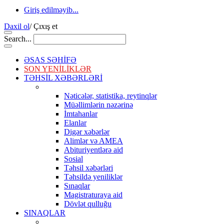
Giriş edilməyib...
Daxil ol
/
Çıxış et
Search...
ƏSAS SƏHİFƏ
SON YENİLİKLƏR
TƏHSİL XƏBƏRLƏRİ
Nəticələr, statistika, reytinqlər
Müəllimlərin nəzərinə
İmtahanlar
Elanlar
Digər xəbərlər
Alimlər və AMEA
Abituriyentlərə aid
Sosial
Təhsil xəbərləri
Təhsildə yeniliklər
Sınaqlar
Magistraturaya aid
Dövlət qulluğu
SINAQLAR