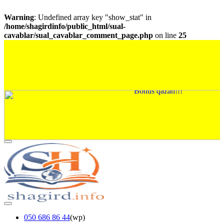
Warning
: Undefined array key "show_stat" in
/home/shagirdinfo/public_html/sual-
cavablar/sual_cavablar_comment_page.php
on line
25
050 686 86 44
(wp)