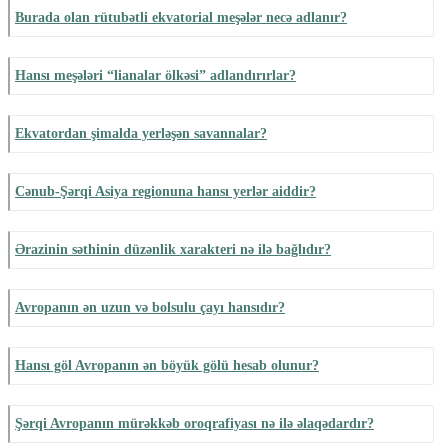
Burada olan rütubətli ekvatorial meşələr necə adlanır?
Hansı meşələri “lianalar ölkəsi” adlandırırlar?
Ekvatordan şimalda yerləşən savannalar?
Cənub-Şərqi Asiya regionuna hansı yerlər aiddir?
Ərazinin səthinin düzənlik xarakteri nə ilə bağlıdır?
Avropanın ən uzun və bolsulu çayı hansıdır?
Hansı göl Avropanın ən böyük gölü hesab olunur?
Şərqi Avropanın mürəkkəb oroqrafiyası nə ilə əlaqədardır?