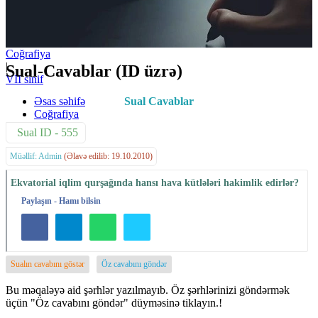
Coğrafiya
|
Sual-Cavablar (ID üzrə)
VII sinif
Əsas səhifə
Sual Cavablar
Coğrafiya
Sual ID - 555
Müəllif: Admin
(Əlavə edilib: 19.10.2010)
Ekvatorial iqlim qurşağında hansı hava kütlələri hakimlik edirlər?
Paylaşın - Hamı bilsin
Sualın cavabını göstər
Öz cavabını göndər
Bu məqaləyə aid şərhlər yazılmayıb. Öz şərhlərinizi göndərmək
üçün "Öz cavabını göndər" düyməsinə tiklayın.!