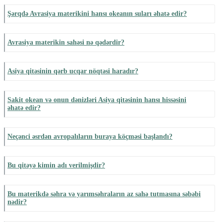
Şərqdə Avrasiya materikini hansı okeanın suları əhatə edir?
Avrasiya materikin sahəsi nə qədərdir?
Asiya qitəsinin qərb ucqar nöqtəsi haradır?
Sakit okean və onun dənizləri Asiya qitəsinin hansı hissəsini
əhatə edir?
Neçənci əsrdən avropalıların buraya köçməsi başlandı?
Bu qitəyə kimin adı verilmişdir?
Bu materikdə səhra və yarımsəhraların az sahə tutmasına səbəbi
nədir?