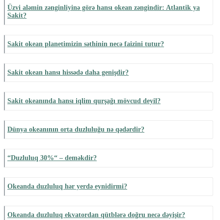
Üzvi aləmin zənginliyinə görə hansı okean zəngindir: Atlantik ya
Sakit?
Sakit okean planetimizin səthinin necə faizini tutur?
Sakit okean hansı hissədə daha genişdir?
Sakit okeanında hansı iqlim qurşağı mövcud deyil?
Dünya okeanının orta duzluluğu nə qədərdir?
“Duzluluq 30%“ – deməkdir?
Okeanda duzluluq hər yerdə eynidirmi?
Okeanda duzluluq ekvatordan qütblərə doğru necə dəyişir?