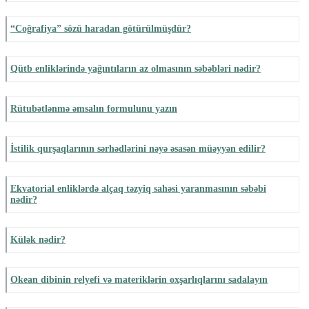
“Coğrafiya” sözü haradan götürülmüşdür?
Qütb enliklərində yağıntıların az olmasının səbəbləri nədir?
Rütubətlənmə əmsalın formulunu yazın
İstilik qurşaqlarının sərhədlərini nəyə əsasən müəyyən edilir?
Ekvatorial enliklərdə alçaq təzyiq sahəsi yaranmasının səbəbi
nədir?
Külək nədir?
Okean dibinin relyefi və materiklərin oxşarlıqlarını sadalayın