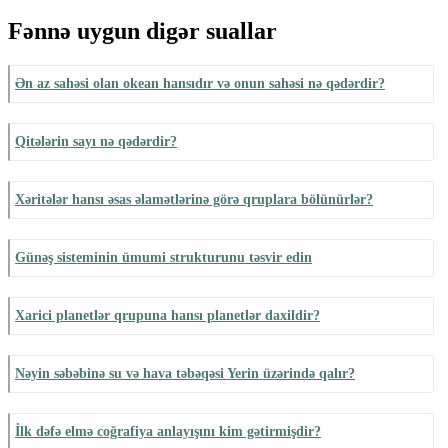
Fənnə uygun digər suallar
Ən az sahəsi olan okean hansıdır və onun sahəsi nə qədərdir?
Qitələrin sayı nə qədərdir?
Xəritələr hansı əsas əlamətlərinə görə qruplara bölünürlər?
Günəş sisteminin ümumi strukturunu təsvir edin
Xarici planetlər qrupuna hansı planetlər daxildir?
Nəyin səbəbinə su və hava təbəqəsi Yerin üzərində qalır?
İlk dəfə elmə coğrafiya anlayışını kim gətirmişdir?