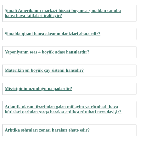
Şimali Amerikanın mərkəzi hissəsi boyunca şimaldan cənuba
hansı hava kütlələri irəliləyir?
Şimalda qitəni hansı okeanın dənizləri əhatə edir?
Yaponiyanın əsas 4 böyük adası hansılardır?
Materikin ən böyük çay sistemi hansıdır?
Missisipinin uzunluğu nə qədərdir?
Atlantik okeanı üzərindən gələn mülayim və rütubətli hava
kütlələri qərbdən şərqə hərəkət etdikcə rütubəti necə dəyişir?
Arktika səhraları zonası haraları əhatə edir?