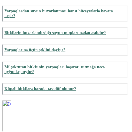
Yarpaqlardan suyun buxarlanması hansı hüceyrələrlə həyata
keçir?
Bitkilərin buxarlandırdığı suyun miqdarı nədən asılıdır?
Yarpaqlar nə üçün şəklini dəyişir?
Milçəktutan bitkisinin yarpaqları həşəratı tutmağa necə
uyğunlaşmışdır?
Küpəli bitkilərə harada təsadüf olunur?