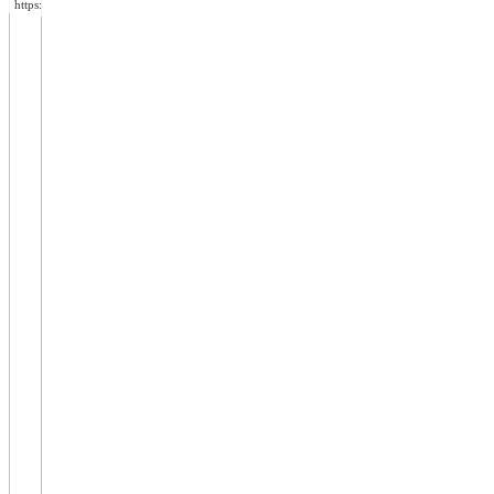
https://wa.me/994552244433