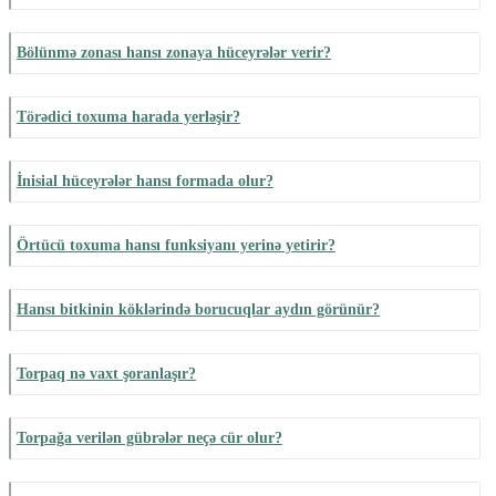
Bölünmə zonası hansı zonaya hüceyrələr verir?
Törədici toxuma harada yerləşir?
İnisial hüceyrələr hansı formada olur?
Örtücü toxuma hansı funksiyanı yerinə yetirir?
Hansı bitkinin köklərində borucuqlar aydın görünür?
Torpaq nə vaxt şoranlaşır?
Torpağa verilən gübrələr neçə cür olur?