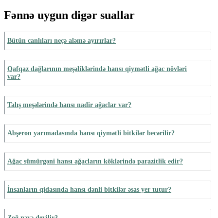
Fənnə uygun digər suallar
Bütün canlıları neçə aləmə ayırırlar?
Qafqaz dağlarının meşəliklərində hansı qiymətli ağac növləri
var?
Talış meşələrində hansı nadir ağaclar var?
Abşeron yarımadasında hansı qiymətli bitkilər becərilir?
Ağac sümürgəni hansı ağacların köklərində parazitlik edir?
İnsanların qidasında hansı dənli bitkilər əsas yer tutur?
Zoğ nəyə deyilir?