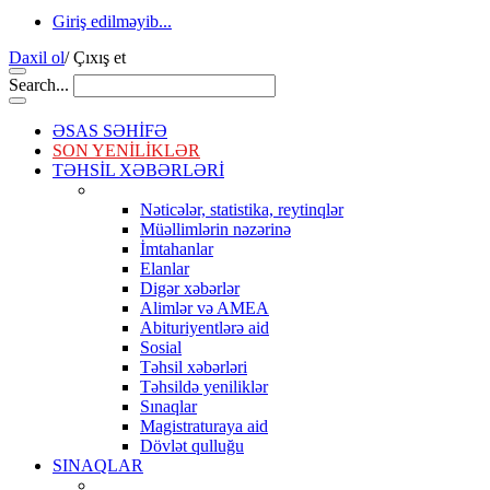
Giriş edilməyib...
Daxil ol
/
Çıxış et
Search...
ƏSAS SƏHİFƏ
SON YENİLİKLƏR
TƏHSİL XƏBƏRLƏRİ
Nəticələr, statistika, reytinqlər
Müəllimlərin nəzərinə
İmtahanlar
Elanlar
Digər xəbərlər
Alimlər və AMEA
Abituriyentlərə aid
Sosial
Təhsil xəbərləri
Təhsildə yeniliklər
Sınaqlar
Magistraturaya aid
Dövlət qulluğu
SINAQLAR