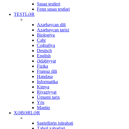
Sınaq testleri
Fenn sınaq testləri
TESTLƏR
Azərbaycan dili
Azərbaycan tarixi
Biologiya
Cəbr
Coğrafiya
Deutsch
English
Ədəbiyyat
Fizika
Fransız dili
Həndəsə
İnformatika
Kimya
Riyaziyyat
Ümumi tarix
Yös
Məntiq
XƏBƏRLƏR
Şagirdlərin istirahəti
Təhsil xəbərləri