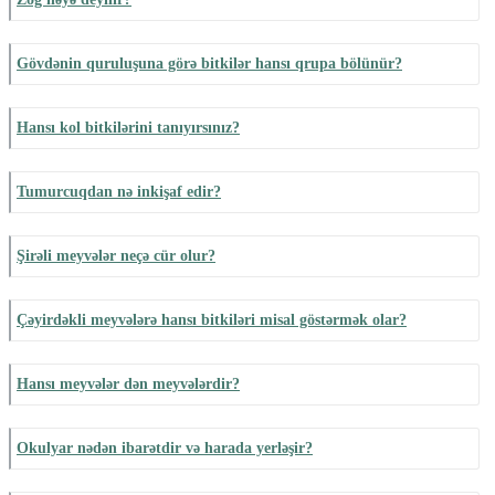
Gövdənin quruluşuna görə bitkilər hansı qrupa bölünür?
Hansı kol bitkilərini tanıyırsınız?
Tumurcuqdan nə inkişaf edir?
Şirəli meyvələr neçə cür olur?
Çəyirdəkli meyvələrə hansı bitkiləri misal göstərmək olar?
Hansı meyvələr dən meyvələrdir?
Okulyar nədən ibarətdir və harada yerləşir?