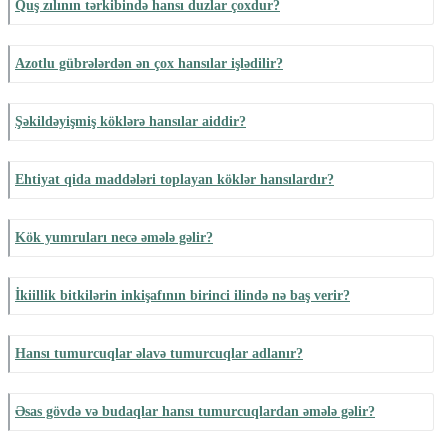
Quş zılının tərkibində hansı duzlar çoxdur?
Azotlu gübrələrdən ən çox hansılar işlədilir?
Şəkildəyişmiş köklərə hansılar aiddir?
Ehtiyat qida maddələri toplayan köklər hansılardır?
Kök yumruları necə əmələ gəlir?
İkiillik bitkilərin inkişafının birinci ilində nə baş verir?
Hansı tumurcuqlar əlavə tumurcuqlar adlanır?
Əsas gövdə və budaqlar hansı tumurcuqlardan əmələ gəlir?