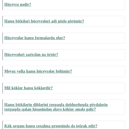
Hüceyrə nədir?
Hansı bitkiləri hüceyrələri adi gözlə görünür?
Hüceyrələr hansı formalarda olur?
Hüceyrələri xaricdən nə örtür?
Meyoz yolla hansı hüceyrələr bölünür?
Mil köklər hansı köklərdir?
Hansı bitkilərin diblərini torpaqla doldurduqda gövdələrin
torpaqda qalan hissəsindən əlavə köklər əmələ gəlir?
Kök orqanı hansı çoxalma prosesində də iştirak edir?