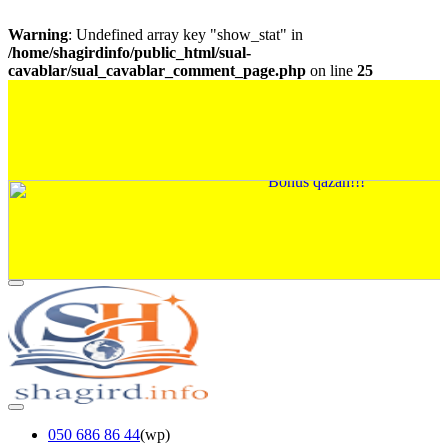
Warning
: Undefined array key "show_stat" in
/home/shagirdinfo/public_html/sual-
cavablar/sual_cavablar_comment_page.php
on line
25
050 686 86 44
(wp)