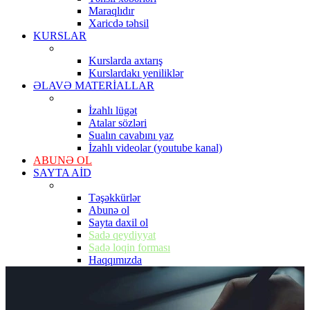
Maraqlıdır
Xaricdə təhsil
KURSLAR
Kurslarda axtarış
Kurslardakı yeniliklər
ƏLAVƏ MATERİALLAR
İzahlı lügət
Atalar sözləri
Sualın cavabını yaz
İzahlı videolar (youtube kanal)
ABUNƏ OL
SAYTA AİD
Təşəkkürlər
Abunə ol
Sayta daxil ol
Sadə qeydiyyat
Sadə loqin forması
Haqqımızda