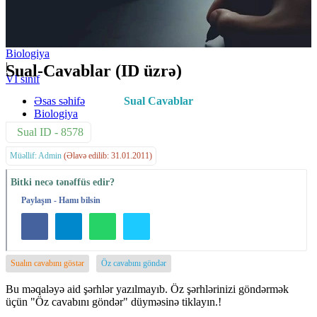
Biologiya
|
Sual-Cavablar (ID üzrə)
VI sinif
Əsas səhifə
Sual Cavablar
Biologiya
Sual ID - 8578
Müəllif: Admin
(Əlavə edilib: 31.01.2011)
Bitki necə tənəffüs edir?
Paylaşın - Hamı bilsin
Sualın cavabını göstər
Öz cavabını göndər
Bu məqaləyə aid şərhlər yazılmayıb. Öz şərhlərinizi göndərmək
üçün "Öz cavabını göndər" düyməsinə tiklayın.!