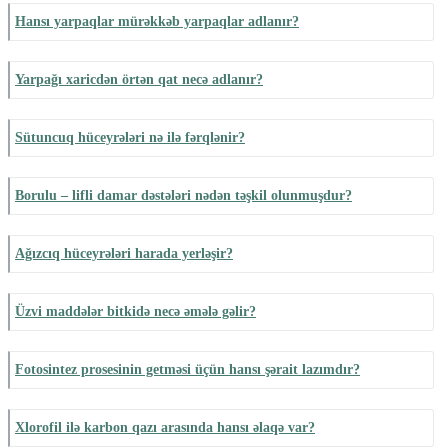
Hansı yarpaqlar mürəkkəb yarpaqlar adlanır?
Yarpağı xaricdən örtən qat necə adlanır?
Sütuncuq hüceyrələri nə ilə fərqlənir?
Borulu – lifli damar dəstələri nədən təşkil olunmuşdur?
Ağızcıq hüceyrələri harada yerləşir?
Üzvi maddələr bitkidə necə əmələ gəlir?
Fotosintez prosesinin getməsi üçün hansı şərait lazımdır?
Xlorofil ilə karbon qazı arasında hansı əlaqə var?