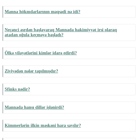
Manna hökmdarlarının məqsədi nə idi?
Neçənci əsrdən başlayaraq Mannada hakimiyyət irsi olaraq
atadan oğula keçməyə başladı?
Ölkə vilayətlərini kimlər idarə edirdi?
Ziviyədən nələr tapılmışdır?
Sfinks nədir?
Mannada hansı dillər işlənirdi?
Kimmerlərin ilkin məskəni hara sayılır?