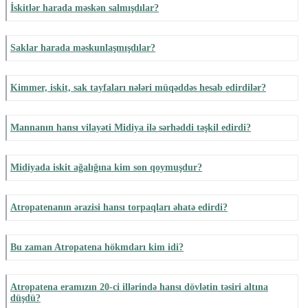
İskitlər harada məskən salmışdılar?
Saklar harada məskunlaşmışdılar?
Kimmer, iskit, sak tayfaları nələri müqəddəs hesab edirdilər?
Mannanın hansı vilayəti Midiya ilə sərhəddi təşkil edirdi?
Midiyada iskit ağalığına kim son qoymuşdur?
Atropatenanın ərazisi hansı torpaqları əhatə edirdi?
Bu zaman Atropatena hökmdarı kim idi?
Atropatena eramızın 20-ci illərində hansı dövlətin təsiri altına
düşdü?