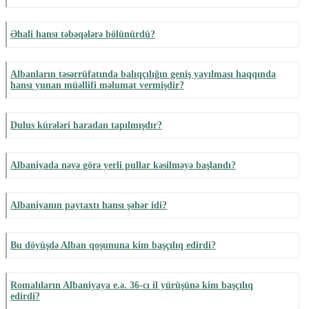
Əhali hansı təbəqələrə bölünürdü?
Albanların təsərrüfatında balıqçılığın geniş yayılması haqqında
hansı yunan müəllifi məlumat vermişdir?
Dulus kürələri haradan tapılmışdır?
Albaniyada nəyə görə yerli pullar kəsilməyə başlandı?
Albaniyanın paytaxtı hansı şəhər idi?
Bu döyüşdə Alban qoşununa kim başçılıq edirdi?
Romalıların Albaniyaya e.ə. 36-cı il yürüşünə kim başçılıq
edirdi?