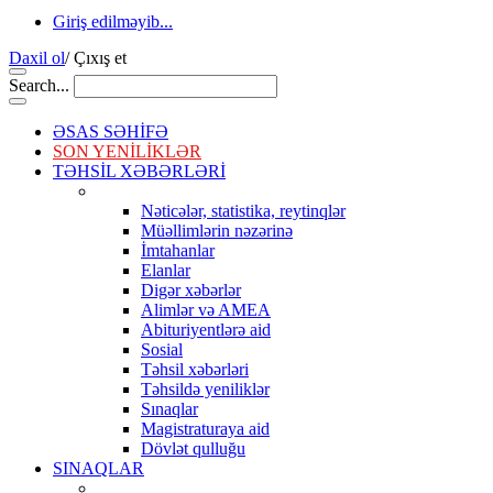
Giriş edilməyib...
Daxil ol
/
Çıxış et
Search...
ƏSAS SƏHİFƏ
SON YENİLİKLƏR
TƏHSİL XƏBƏRLƏRİ
Nəticələr, statistika, reytinqlər
Müəllimlərin nəzərinə
İmtahanlar
Elanlar
Digər xəbərlər
Alimlər və AMEA
Abituriyentlərə aid
Sosial
Təhsil xəbərləri
Təhsildə yeniliklər
Sınaqlar
Magistraturaya aid
Dövlət qulluğu
SINAQLAR