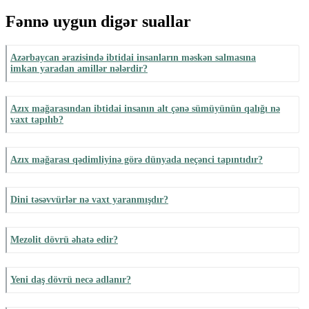
Fənnə uygun digər suallar
Azərbaycan ərazisində ibtidai insanların məskən salmasına
imkan yaradan amillər nələrdir?
Azıx mağarasından ibtidai insanın alt çənə sümüyünün qalığı nə
vaxt tapılıb?
Azıx mağarası qədimliyinə görə dünyada neçənci tapıntıdır?
Dini təsəvvürlər nə vaxt yaranmışdır?
Mezolit dövrü əhatə edir?
Yeni daş dövrü necə adlanır?