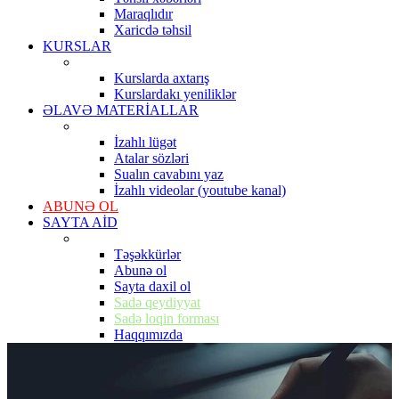
Maraqlıdır
Xaricdə təhsil
KURSLAR
Kurslarda axtarış
Kurslardakı yeniliklər
ƏLAVƏ MATERİALLAR
İzahlı lügət
Atalar sözləri
Sualın cavabını yaz
İzahlı videolar (youtube kanal)
ABUNƏ OL
SAYTA AİD
Təşəkkürlər
Abunə ol
Sayta daxil ol
Sadə qeydiyyat
Sadə loqin forması
Haqqımızda