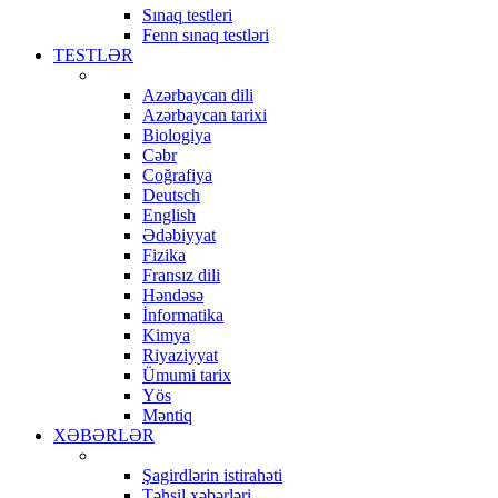
Sınaq testleri
Fenn sınaq testləri
TESTLƏR
Azərbaycan dili
Azərbaycan tarixi
Biologiya
Cəbr
Coğrafiya
Deutsch
English
Ədəbiyyat
Fizika
Fransız dili
Həndəsə
İnformatika
Kimya
Riyaziyyat
Ümumi tarix
Yös
Məntiq
XƏBƏRLƏR
Şagirdlərin istirahəti
Təhsil xəbərləri