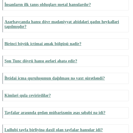
İnsanların ilk tanış olduqları metal hansılardır?
Azərbaycanda hansı dövr mədəniyyət abidələri qadın heykəlləri
tapılmışdır?
Birinci böyük ictimai əmək bölgüsü nədir?
Son Tunc dövrü hansı əsrləri əhatə edir?
İbtidai icma quruluşunun dağılması nə vaxt sürətləndi?
Kimləri qula çevirirdilər?
Tayfalar arasında gedən mübarizənin əsas səbəbi nə idi?
Lullubi tayfa birliyinə daxil olan tayfalar hansılar idi?