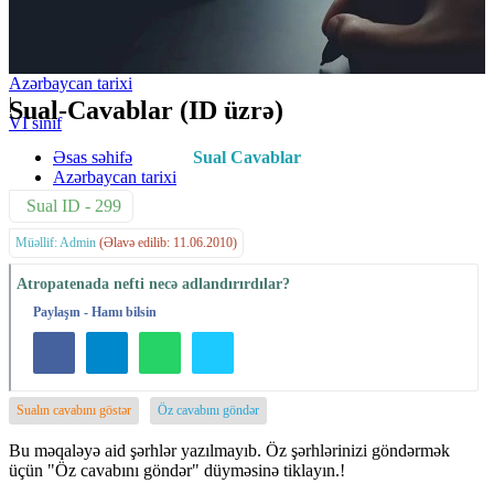
Azərbaycan tarixi
|
Sual-Cavablar (ID üzrə)
VI sinif
Əsas səhifə
Sual Cavablar
Azərbaycan tarixi
Sual ID - 299
Müəllif: Admin
(Əlavə edilib: 11.06.2010)
Atropatenada nefti necə adlandırırdılar?
Paylaşın - Hamı bilsin
Sualın cavabını göstər
Öz cavabını göndər
Bu məqaləyə aid şərhlər yazılmayıb. Öz şərhlərinizi göndərmək
üçün "Öz cavabını göndər" düyməsinə tiklayın.!