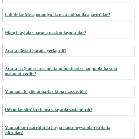
Lullubilər Mesopotamiya ilə necə mübadilə aparırdılar?
Əkinçi tayfalar harada məskunlaşmışdılar?
Aratta dövləti harada yerləşirdi?
Aratta ilə Şumer arasındakı münasibətlər haqqında harada
məlumat verilir?
Mannada böyük anbarlar kimə məxsus idi?
Hökmdar sürüləri hansı vilayətdə saxlanılırdı?
Mannalılar təsərrüfatda başqa hansı heyvandan istifadə
edirdilər?