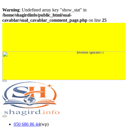
Warning
: Undefined array key "show_stat" in
/home/shagirdinfo/public_html/sual-
cavablar/sual_cavablar_comment_page.php
on line
25
050 686 86 44
(wp)