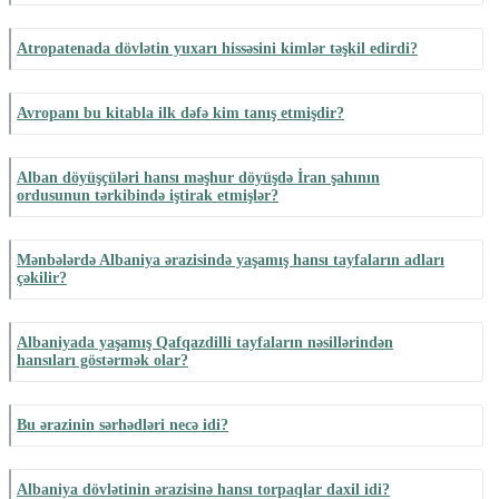
Atropatenada dövlətin yuxarı hissəsini kimlər təşkil edirdi?
Avropanı bu kitabla ilk dəfə kim tanış etmişdir?
Alban döyüşçüləri hansı məşhur döyüşdə İran şahının
ordusunun tərkibində iştirak etmişlər?
Mənbələrdə Albaniya ərazisində yaşamış hansı tayfaların adları
çəkilir?
Albaniyada yaşamış Qafqazdilli tayfaların nəsillərindən
hansıları göstərmək olar?
Bu ərazinin sərhədləri necə idi?
Albaniya dövlətinin ərazisinə hansı torpaqlar daxil idi?