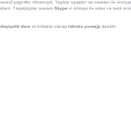
əvəsli şagirdlər olmamışdı. Yaşlılar uşaqları və nəvələri ilə ünsiyy
stərir. Təqaüdçülər əsasən
Skype
-ın köməyi ilə video və səsli üns
 dəqiqəlik dərs
və kollektiv olaraq
təbiətə
çıxmağı
daxildir.