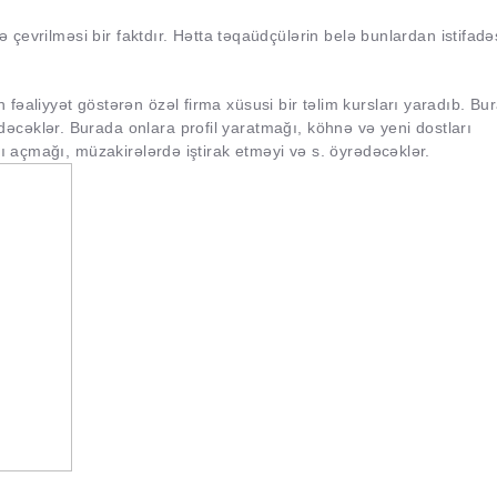
ə çevrilməsi bir faktdır. Hətta təqaüdçülərin belə bunlardan istifadə
fəaliyyət göstərən özəl firma xüsusi bir təlim kursları yaradıb. Bu
dəcəklər. Burada onlara profil yaratmağı, köhnə və yeni dostları
nı açmağı, müzakirələrdə iştirak etməyi və s. öyrədəcəklər.