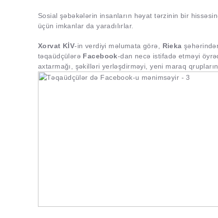
Sosial şəbəkələrin insanların həyat tərzinin bir hissəsin
üçün imkanlar da yaradılırlar.
Xorvat KİV
-in verdiyi məlumata görə,
Rieka
şəhərindən 
təqaüdçülərə
Facebook
-dan necə istifadə etməyi öyrə
axtarmağı, şəkilləri yerləşdirməyi, yeni maraq qrupları