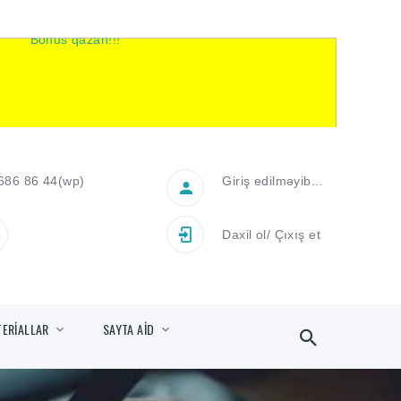
686 86 44
(wp)
Giriş edilməyib...
Daxil ol
/
Çıxış et
TERİALLAR
SAYTA AİD