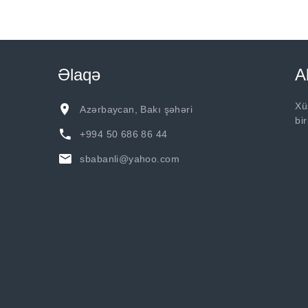
Əlaqə
A
Xü
Azərbaycan, Bakı şəhəri
bi
+994 50 686 86 44
sbabanli@yahoo.com