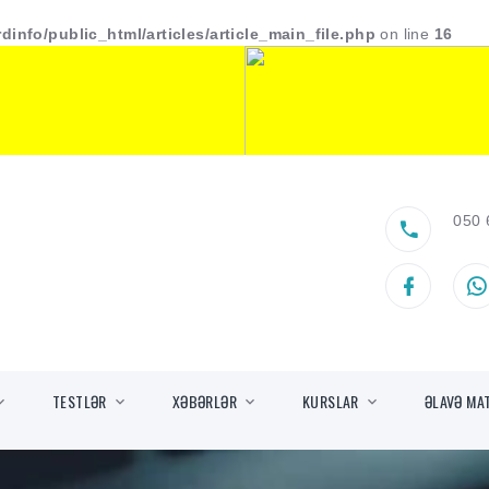
dinfo/public_html/articles/article_main_file.php
on line
16
050 
TESTLƏR
XƏBƏRLƏR
KURSLAR
ƏLAVƏ MA