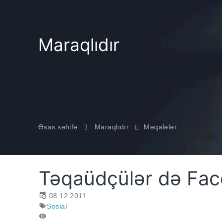
Maraqlıdır
Əsas səhifə
Maraqlıdır
Məqalələr
Təqaüdçülər də Fa
08.12.2011
Sosial