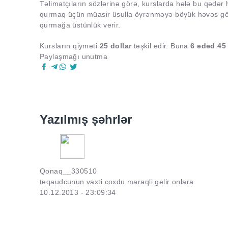
Təlimatçıların sözlərinə görə, kurslarda hələ bu qədər h
qurmaq üçün müasir üsulla öyrənməyə böyük həvəs gö
qurmağa üstünlük verir.
Kursların qiyməti
25 dollar
təşkil edir. Buna
6 ədəd 45
Paylaşmağı unutma
Yazılmış şəhrlər
Qonaq__330510
teqaudcunun vaxti coxdu maraqli gelir onlara
10.12.2013 - 23:09:34