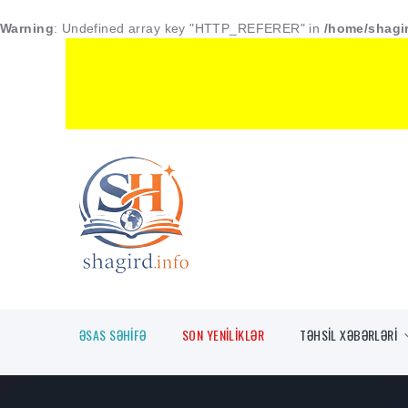
Warning
: Undefined array key "HTTP_REFERER" in
/home/shagir
ƏSAS SƏHİFƏ
SON YENİLİKLƏR
TƏHSİL XƏBƏRLƏRİ