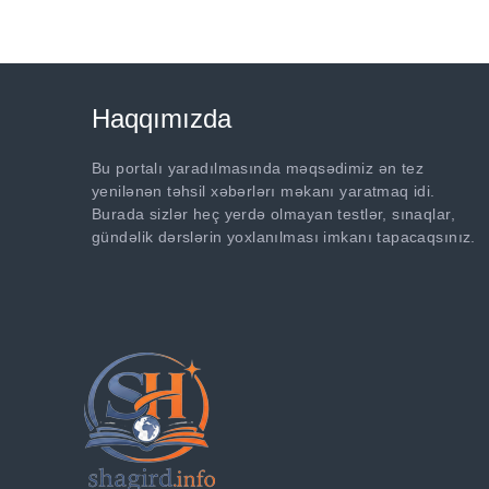
Haqqımızda
Bu portalı yaradılmasında məqsədimiz ən tez
yenilənən təhsil xəbərlərı məkanı yaratmaq idi.
Burada sizlər heç yerdə olmayan testlər, sınaqlar,
gündəlik dərslərin yoxlanılması imkanı tapacaqsınız.