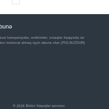
bunə
susi kampaniyalar, endirimlər, sınaqlar haqqında ən
rinci məlumat almaq üçün abunə olun (PULSUZDUR)
©
2026
Bütün hüquqlar qorunur.