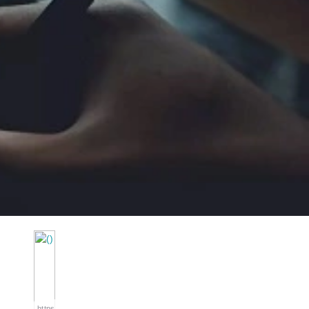
https://wa.me/994552244433