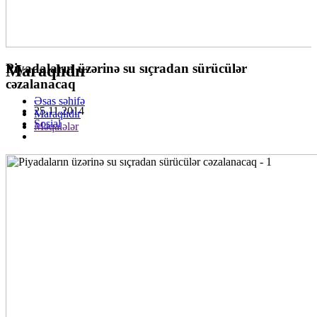
Piyadaların üzərinə su sıçradan sürücülər
Maraqlıdır
cəzalanacaq
Əsas səhifə
25.11.2014
Maraqlıdır
Sosial
Məqalələr