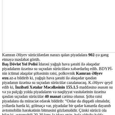
Kamran Əliyev sürücülərdən narazı qalan piyadalara
902
-yə gəng
etməyə məsləhət görüb.
Baş Dövlət Yol Polisi
İdarəsi yağışlı hava şəraiti ilə əlaqədar
piyadaların üzərinə su sıçradan sürücülərə xəbərdarlıq edib. BDYPİ-
nin ictimai əlaqələr şöbəsinin rəisi, polkovnik
Kamran Əliyev
oxu
.az-a bildirib ki, yağışlı hava şəraiti ilə əlaqədar qəsdən
piyadanın üzərinə su sıçradan sürücülər cəzalanacaq. K.Əliyev qeyd
edib ki,
İnzibati Xətalar Məcəlləsinin 155.1.5
maddəsinə əsasən su
və ya palçığı yolda piyadaların və nəqliyyat vasitələrinin üzərinə
qəsdən sıçradan sürücülər
40 manat
cərimə olunur. Şöbə rəisi
piyadalara da müraciət edərək bildirib: “Onlar da diqqətli olmalıdır,
yollarda harda ki, gölməçə var, piyadalar bir qədər kənarda dayanıb
avtomobilin hərəkətinin bitməsini gözləməlidir. Çünki sürücü ola
bilər ki, avtomobili 20-30 kms-lə idarə etsin, belə olduğu halda