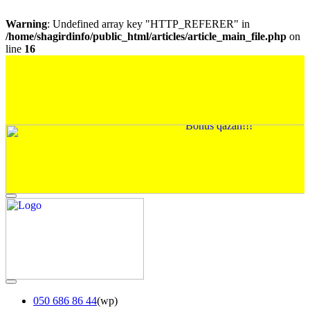
Warning
: Undefined array key "HTTP_REFERER" in
/home/shagirdinfo/public_html/articles/article_main_file.php
on
line
16
050 686 86 44
(wp)