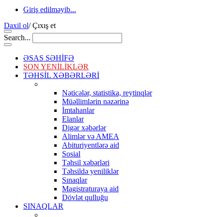
Giriş edilməyib...
Daxil ol
/
Çıxış et
Search...
ƏSAS SƏHİFƏ
SON YENİLİKLƏR
TƏHSİL XƏBƏRLƏRİ
Nəticələr, statistika, reytinqlər
Müəllimlərin nəzərinə
İmtahanlar
Elanlar
Digər xəbərlər
Alimlər və AMEA
Abituriyentlərə aid
Sosial
Təhsil xəbərləri
Təhsildə yeniliklər
Sınaqlar
Magistraturaya aid
Dövlət qulluğu
SINAQLAR