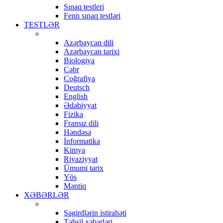
Sınaq testleri
Fenn sınaq testləri
TESTLƏR
Azərbaycan dili
Azərbaycan tarixi
Biologiya
Cəbr
Coğrafiya
Deutsch
English
Ədəbiyyat
Fizika
Fransız dili
Həndəsə
İnformatika
Kimya
Riyaziyyat
Ümumi tarix
Yös
Məntiq
XƏBƏRLƏR
Şagirdlərin istirahəti
Təhsil xəbərləri