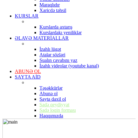
Maraqlıdır
Xaricdə təhsil
KURSLAR
Kurslarda axtarış
Kurslardakı yeniliklər
ƏLAVƏ MATERİALLAR
İzahlı lügət
Atalar sözləri
Sualın cavabını yaz
İzahlı videolar (youtube kanal)
ABUNƏ OL
SAYTA AİD
Təşəkkürlər
Abunə ol
Sayta daxil ol
Sadə qeydiyyat
Sadə loqin forması
Haqqımızda