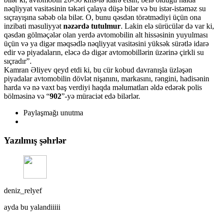
nəqliyyat vasitəsinin təkəri çalaya düşə bilər və bu istər-istəməz su
sıçrayışına səbəb ola bilər. O, bunu qəsdən törətmədiyi üçün ona
inzibati məsuliyyət
nəzərdə tutulmur
. Lakin elə sürücülər də var ki,
qəsdən gölməçələr olan yerdə avtomobilin alt hissəsinin yuyulması
üçün və ya digər məqsədlə nəqliyyat vasitəsini yüksək sürətlə idarə
edir və piyadaların, eləcə də digər avtomobillərin üzərinə çirkli su
sıçradır”.
Kamran Əliyev qeyd etdi ki, bu cür kobud davranışla üzləşən
piyadalar avtomobilin dövlət nişanını, markasını, rəngini, hadisənin
harda və nə vaxt baş verdiyi haqda məlumatları əldə edərək polis
bölməsinə və “
902
”-yə müraciət edə bilərlər.
Paylaşmağı unutma
Yazılmış şəhrlər
deniz_relyef
ayda bu yalandiiiii