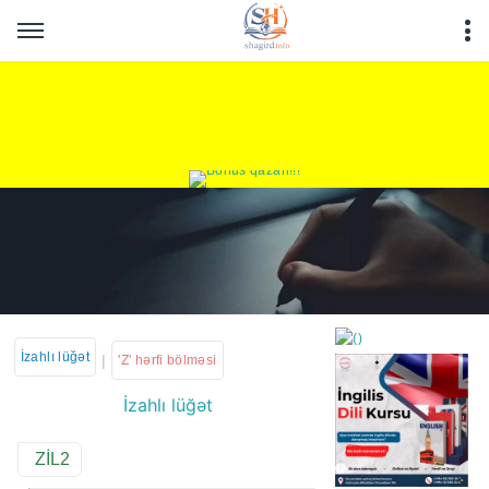
İzahlı lüğət
|
'Z' hərfi bölməsi
İzahlı lüğət
https://wa.me/994552244
ZİL2