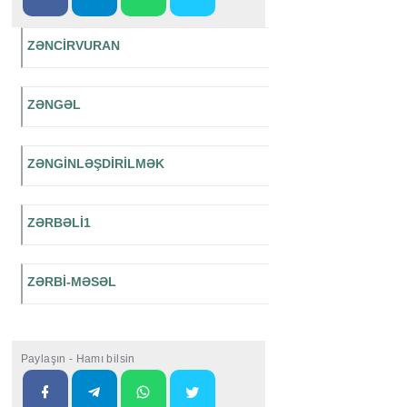
ZƏNCİRVURAN
ZƏNGƏL
ZƏNGİNLƏŞDİRİLMƏK
ZƏRBƏLİ1
ZƏRBİ-MƏSƏL
Paylaşın - Hamı bilsin