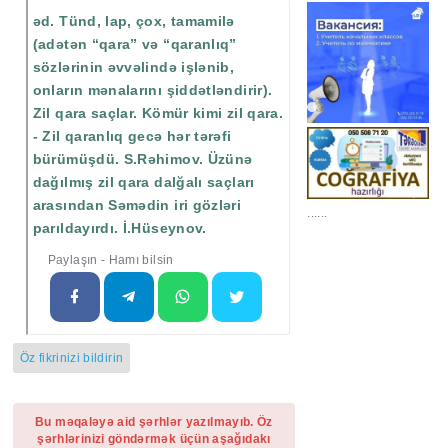
əd. Tünd, lap, çox, tamamilə
(adətən “qara” və “qaranlıq”
sözlərinin əvvəlində işlənib,
onların mənalarını şiddətləndirir).
Zil qara saçlar. Kömür kimi zil qara.
- Zil qaranlıq gecə hər tərəfi
bürümüşdü. S.Rəhimov. Üzünə
dağılmış zil qara dalğalı saçları
arasından Səmədin iri gözləri
......
parıldayırdı. İ.Hüseynov.
Paylaşın - Hamı bilsin
Öz fikrinizi bildirin
Bu məqaləyə aid şərhlər yazılmayıb. Öz
şərhlərinizi göndərmək üçün aşağıdakı