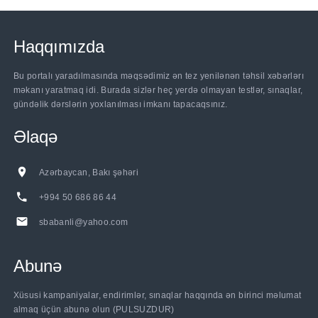
Haqqımızda
Bu portalı yaradılmasında məqsədimiz ən tez yenilənən təhsil xəbərlərı
məkanı yaratmaq idi. Burada sizlər heç yerdə olmayan testlər, sınaqlar,
gündəlik dərslərin yoxlanılması imkanı tapacaqsınız.
Əlaqə
Azərbaycan, Bakı şəhəri
+994 50 686 86 44
sbabanli@yahoo.com
Abunə
Xüsusi kampaniyalar, endirimlər, sınaqlar haqqında ən birinci məlumat
almaq üçün abunə olun (PULSUZDUR)