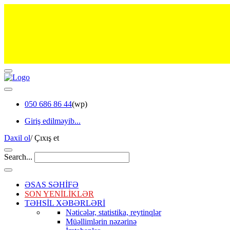
050 686 86 44
(wp)
Giriş edilməyib...
Daxil ol
/
Çıxış et
Search...
ƏSAS SƏHİFƏ
SON YENİLİKLƏR
TƏHSİL XƏBƏRLƏRİ
Nəticələr, statistika, reytinqlər
Müəllimlərin nəzərinə