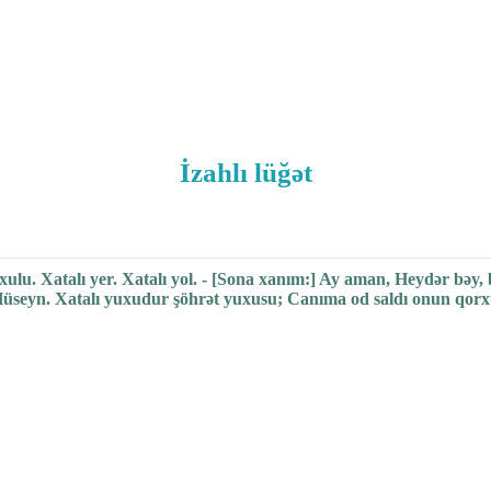
İzahlı lüğət
qorxulu. Xatalı yer. Xatalı yol. - [Sona xanım:] Ay aman, Heydər bəy,
M.Hüseyn. Xatalı yuxudur şöhrət yuxusu; Canıma od saldı onun qor