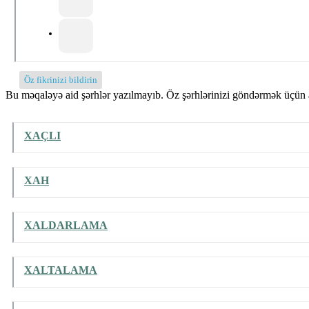
Öz fikrinizi bildirin
Bu məqaləyə aid şərhlər yazılmayıb. Öz şərhlərinizi göndərmək üçün a
XAÇLI
XAH
XALDARLAMA
XALTALAMA