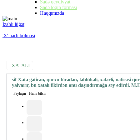
Sadə qeydiyyat
Sadə loqin forması
Haqqımızda
İzahlı lüğət
|
'X' hərfi bölməsi
XATALI
sif Xata gətirən, qorxu törədən, təhlükəli, xətərli, nəticəsi 
yalvarır, bu xatalı fikirdən onu daşındırmağa səy edirdi. 
Paylaşın - Hamı bilsin