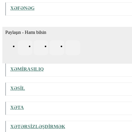
XƏFƏNƏG
Paylaşın - Hamı bilsin
XƏMİRAŞILIQ
XƏSİL
XƏTA
XƏTƏRSİZLƏŞDİRMƏK