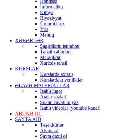
Həndəsə
İnformatika
Kimya
Riyaziyyat
Ümumi tarix
Yös
Məntiq
XƏBƏRLƏR
Şagirdlərin istirahəti
Təhsil xəbərləri
Maraqlıdır
Xaricdə təhsil
KURSLAR
Kurslarda axtarış
Kurslardakı yeniliklər
ƏLAVƏ MATERİALLAR
İzahlı lügət
Atalar sözləri
Sualın cavabını yaz
İzahlı videolar (youtube kanal)
ABUNƏ OL
SAYTA AİD
Təşəkkürlər
Abunə ol
Sayta daxil ol