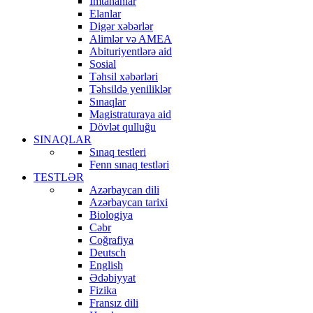
İmtahanlar
Elanlar
Digər xəbərlər
Alimlər və AMEA
Abituriyentlərə aid
Sosial
Təhsil xəbərləri
Təhsildə yeniliklər
Sınaqlar
Magistraturaya aid
Dövlət qulluğu
SINAQLAR
Sınaq testleri
Fenn sınaq testləri
TESTLƏR
Azərbaycan dili
Azərbaycan tarixi
Biologiya
Cəbr
Coğrafiya
Deutsch
English
Ədəbiyyat
Fizika
Fransız dili