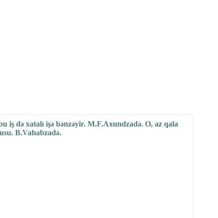
 bu iş də xatalı işə bənzəyir. M.F.Axundzadə. O, az qala
xusu. B.Vahabzadə.