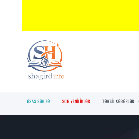
ƏSAS SƏHİFƏ
SON YENİLİKLƏR
TƏHSİL XƏBƏRLƏRİ