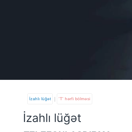
|
İzahlı lüğət
'T' hərfi bölməsi
İzahlı lüğət