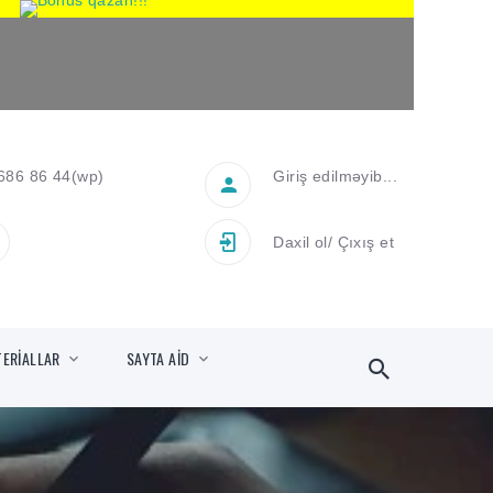
686 86 44
(wp)
Giriş edilməyib...
Daxil ol
/
Çıxış et
TERİALLAR
SAYTA AİD