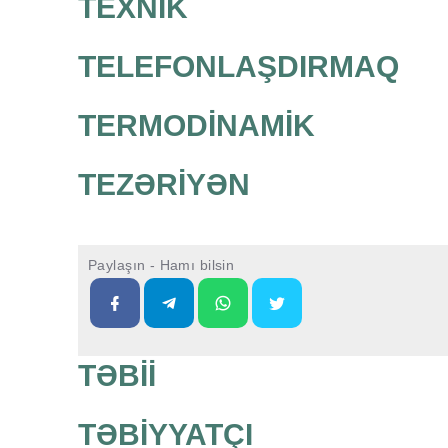
TEXNİK
TELEFONLAŞDIRMAQ
TERMODİNAMİK
TEZƏRİYƏN
Paylaşın - Hamı bilsin
TƏBİİ
TƏBİYYATÇI