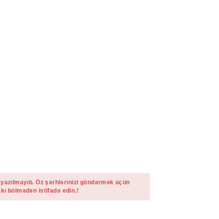
 yazılmayıb. Öz şərhlərinizi göndərmək üçün
kı bölmədən istifadə edin.!