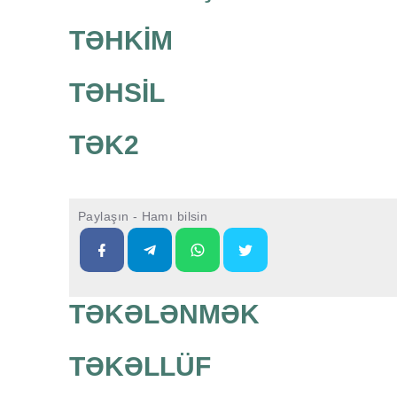
TƏHKİM
TƏHSİL
TƏK2
Paylaşın - Hamı bilsin
TƏKƏLƏNMƏK
TƏKƏLLÜF