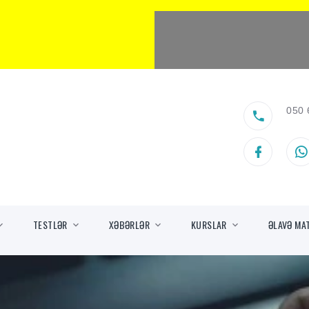
050 
TESTLƏR
XƏBƏRLƏR
KURSLAR
ƏLAVƏ MA