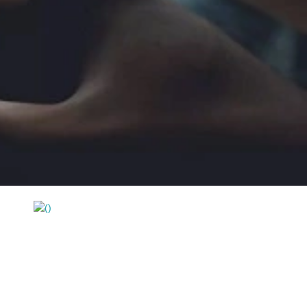
https://wa.me/994552244433