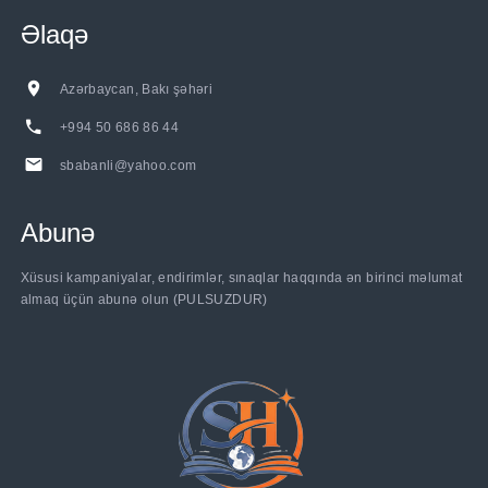
Əlaqə
Azərbaycan, Bakı şəhəri
+994 50 686 86 44
sbabanli@yahoo.com
Abunə
Xüsusi kampaniyalar, endirimlər, sınaqlar haqqında ən birinci məlumat
almaq üçün abunə olun (PULSUZDUR)