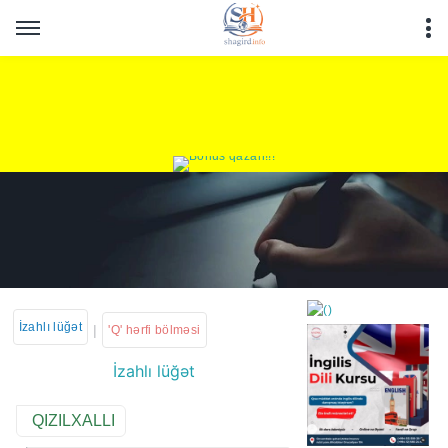
İzahlı lüğət
|
'Q' hərfi bölməsi
İzahlı lüğət
https://wa.me/994552244
QIZILXALLI