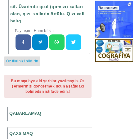
sif. Üzərində qızıl (qırmızı) xalları
olan, qızıl xallarla örtülü. Qızılxallı
balıq.
Paylaşın - Hamı bilsin
Öz fikrinizi bildirin
......
Bu məqaləyə aid şərhlər yazılmayıb. Öz
şərhlərinizi göndərmək üçün aşağıdakı
bölmədən istifadə edin.!
QABARLAMAQ
QAXSIMAQ