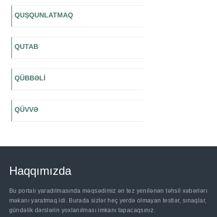
QUŞQUNLATMAQ
QUTAB
QÜBBƏLİ
QÜVVƏ
Haqqımızda
Bu portalı yaradılmasında məqsədimiz ən tez yenilənən təhsil xəbərlərı
məkanı yaratmaq idi. Burada sizlər heç yerdə olmayan testlər, sınaqlar,
gündəlik dərslərin yoxlanılması imkanı tapacaqsınız.