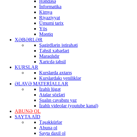
Həndəsə
İnformatika
Kimya
Riyaziyyat
Ümumi tarix
Yös
Məntiq
XƏBƏRLƏR
Şagirdlərin istirahəti
Təhsil xəbərləri
Maraqlıdır
Xaricdə təhsil
KURSLAR
Kurslarda axtarış
Kurslardakı yeniliklər
ƏLAVƏ MATERİALLAR
İzahlı lügət
Atalar sözləri
Sualın cavabını yaz
İzahlı videolar (youtube kanal)
ABUNƏ OL
SAYTA AİD
Təşəkkürlər
Abunə ol
Sayta daxil ol