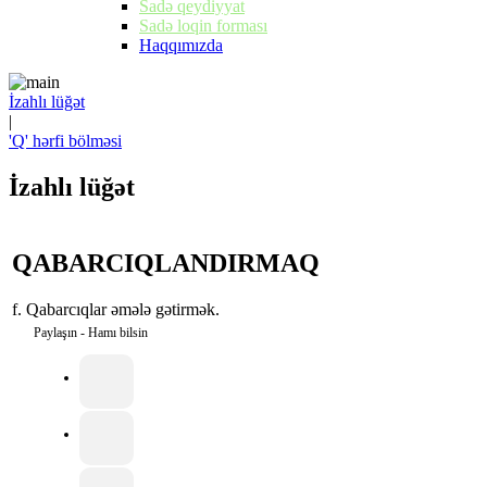
Sadə qeydiyyat
Sadə loqin forması
Haqqımızda
İzahlı lüğət
|
'Q' hərfi bölməsi
İzahlı lüğət
QABARCIQLANDIRMAQ
f. Qabarcıqlar əmələ gətirmək.
Paylaşın - Hamı bilsin