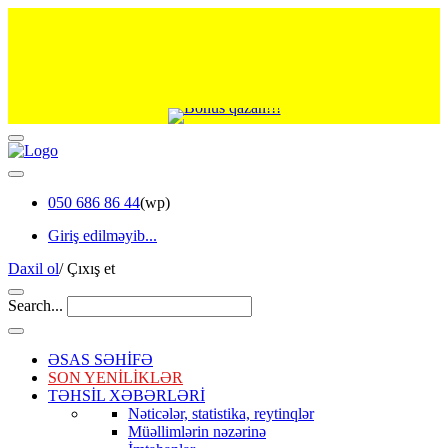
050 686 86 44
(wp)
Giriş edilməyib...
Daxil ol
/
Çıxış et
Search...
ƏSAS SƏHİFƏ
SON YENİLİKLƏR
TƏHSİL XƏBƏRLƏRİ
Nəticələr, statistika, reytinqlər
Müəllimlərin nəzərinə