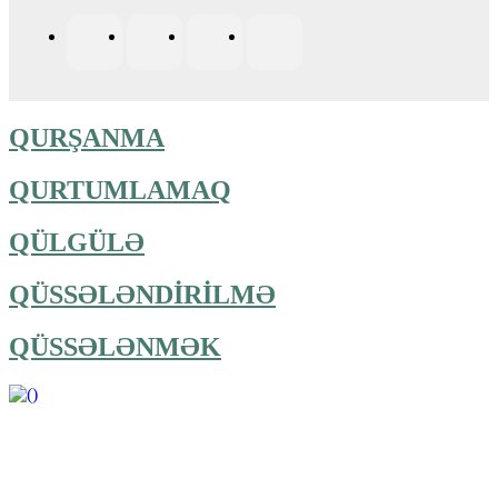
QURŞANMA
QURTUMLAMAQ
QÜLGÜLƏ
QÜSSƏLƏNDİRİLMƏ
QÜSSƏLƏNMƏK