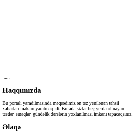
......
Haqqımızda
Bu portalı yaradılmasında məqsədimiz ən tez yenilənən təhsil
xəbərlərı məkanı yaratmaq idi. Burada sizlər heç yerdə olmayan
testlər, sınaqlar, gündəlik dərslərin yoxlanılması imkanı tapacaqsınız.
Əlaqə