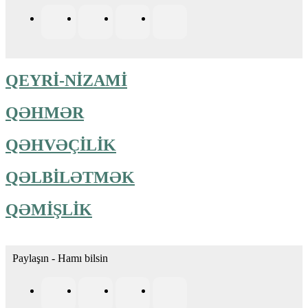
QEYRİ-NİZAMİ
QƏHMƏR
QƏHVƏÇİLİK
QƏLBİLƏTMƏK
QƏMİŞLİK
Paylaşın - Hamı bilsin