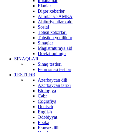
İmtahanlar
Elanlar
Digər xəbərlər
Alimlər və AMEA
Abituriyentlərə aid
Sosial
Təhsil xəbərləri
Təhsildə yeniliklər
Sınaqlar
Magistraturaya aid
Dövlət qulluğu
SINAQLAR
Sınaq testleri
Fenn sınaq testləri
TESTLƏR
Azərbaycan dili
Azərbaycan tarixi
Biologiya
Cəbr
Coğrafiya
Deutsch
English
Ədəbiyyat
Fizika
Fransız dili