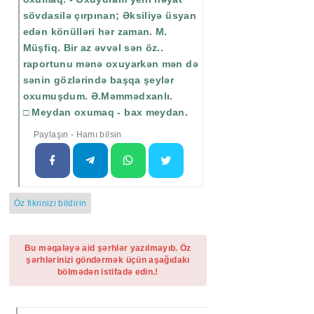
sövdasilə çırpınan; Əksiliyə üsyan
edən könülləri hər zaman. M.
Müşfiq. Bir az əvvəl sən öz..
raportunu mənə oxuyarkən mən də
sənin gözlərində başqa şeylər
oxumuşdum. Ə.Məmmədxanlı.
□ Meydan oxumaq - bax meydan.
Paylaşın - Hamı bilsin
Öz fikrinizi bildirin
Bu məqaləyə aid şərhlər yazılmayıb. Öz
şərhlərinizi göndərmək üçün aşağıdakı
bölmədən istifadə edin.!