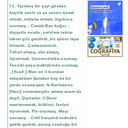
f 1. Yazılmış bir şeyi gözdən
keçirib səslə və ya səssiz qiraət
etmək, mütaliə etmək. Ingiliscə
oxumaq. - Cənab Bax kağızı ..
diqqətlə oxudu, sətirlərə təkrar
təkrar göz gəzdirdi, bir qüsur tapa
bilmədi.. Çəmənzəminli.
Təhsil almaq, elm almaq,
öyrənmək. Universitetdə oxumaq.
......
Texniki peşə məktəbində oxumaq.
- [Yusif:] Mən on il bundan
müqəddəm Şamdan bəy ilə bir
yerdə oxumuşam. N.Nərimanov.
[Hacı] oxumamışdır, amma avam da
deyil. Qantəmir. // Dərsi
mənimsəmək, bilikləri, fənləri
öyrənmək. Pis oxumaq. Əlaçı
oxumaq. - Cəlil hərçənd məktəbə
gedib-gəlirdi, ancaq oxuduğu bir