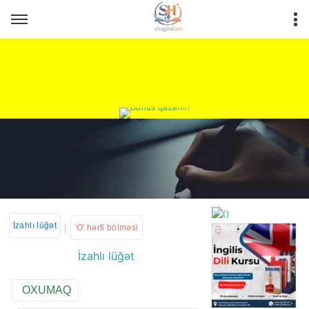
İzahlı lüğət
|
'O' hərfi bölməsi
İzahlı lüğət
https://wa.me/994552244
OXUMAQ