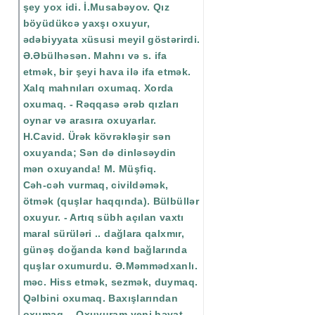
şey yox idi. İ.Musabəyov. Qız
böyüdükcə yaxşı oxuyur,
ədəbiyyata xüsusi meyil göstərirdi.
Ə.Əbülhəsən. Mahnı və s. ifa
etmək, bir şeyi hava ilə ifa etmək.
Xalq mahnıları oxumaq. Xorda
oxumaq. - Rəqqasə ərəb qızları
oynar və arasıra oxuyarlar.
H.Cavid. Ürək kövrəkləşir sən
oxuyanda; Sən də dinləsəydin
mən oxuyanda! M. Müşfiq.
Cəh-cəh vurmaq, civildəmək,
ötmək (quşlar haqqında). Bülbüllər
oxuyur. - Artıq sübh açılan vaxtı
maral sürüləri .. dağlara qalxmır,
günəş doğanda kənd bağlarında
quşlar oxumurdu. Ə.Məmmədxanlı.
məc. Hiss etmək, sezmək, duymaq.
Qəlbini oxumaq. Baxışlarından
oxumaq. - Oxuyuram yeni həyat