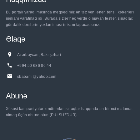
Bu portalı yaradılmasında məqsədimiz ən tez yenilənən təhsil xəbərlərı
məkanı yaratmaq idi. Burada sizlər heç yerdə olmayan testlər, sınaqlar,
gündəlik dərslərin yoxlanılması imkanı tapacaqsınız.
Əlaqə
Azərbaycan, Bakı şəhəri
+994 50 686 86 44
sbabanli@yahoo.com
Abunə
Xüsusi kampaniyalar, endirimlər, sınaqlar haqqında ən birinci məlumat
almaq üçün abunə olun (PULSUZDUR)