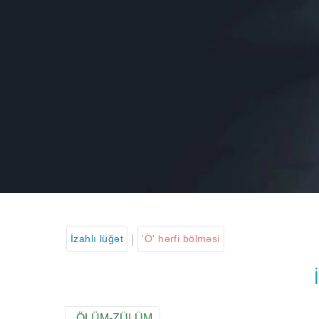
|
İzahlı lüğət
'Ö' hərfi bölməsi
ÖLÜM-ZÜLÜM