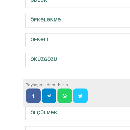
ÖDLÜK
ÖFKƏLƏNMƏ
ÖFKƏLİ
ÖKÜZGÖZÜ
Paylaşın - Hamı bilsin
ÖLÇÜLMƏK