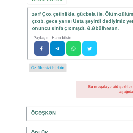
zərf Çox çətinliklə, gücbəla ilə. Ölüm-zülü
çıxıb, gecə yarısı Usta şəyirdi dediyimiz y
onuncu sinfə çıxmışdı. Ə.Əbülhəsən.
Paylaşın - Hamı bilsin
Öz fikrinizi bildirin
Bu məqaləyə aid şərhlər
aşağıda
ÖCƏŞKƏN