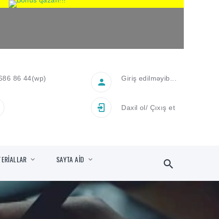
686 86 44
(wp)
Giriş edilməyib...
Daxil ol
/
Çıxış et
TERİALLAR
SAYTA AİD