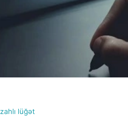
İzahlı lüğət