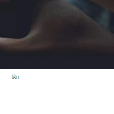
https://wa.me/994552244433