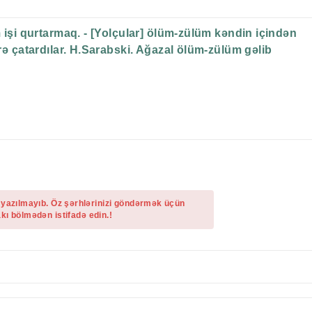
m işi qurtarmaq. - [Yolçular] ölüm-zülüm kəndin içindən
erə çatardılar. H.Sarabski. Ağazal ölüm-zülüm gəlib
 yazılmayıb. Öz şərhlərinizi göndərmək üçün
kı bölmədən istifadə edin.!