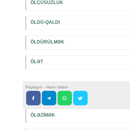
ÖLÇÜSÜZLÜK
ÖLDÜ-QALDI
ÖLDÜRÜLMƏK
ÖLƏT
Paylaşın - Hamı bilsin
ÖLƏZİMƏK