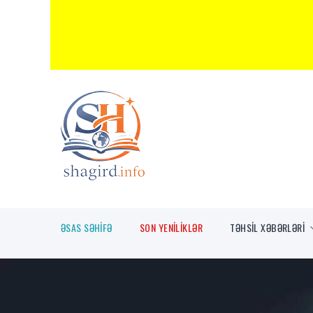
ƏSAS SƏHİFƏ
SON YENİLİKLƏR
TƏHSİL XƏBƏRLƏRİ