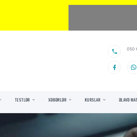
050 
TESTLƏR
XƏBƏRLƏR
KURSLAR
ƏLAVƏ MA