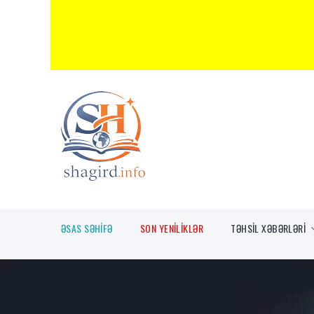
ƏSAS SƏHİFƏ
SON YENİLİKLƏR
TƏHSİL XƏBƏRLƏRİ