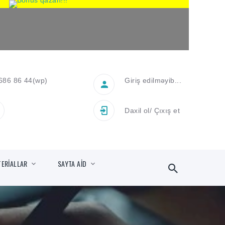
686 86 44
(wp)
Giriş edilməyib...
Daxil ol
/
Çıxış et
TERİALLAR
SAYTA AİD