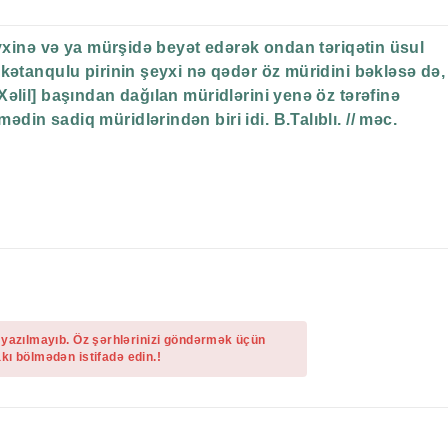
eyxinə və ya mürşidə beyət edərək ondan təriqətin üsul
kətanqulu pirinin şeyxi nə qədər öz müridini bəkləsə də,
əlil] başından dağılan müridlərini yenə öz tərəfinə
in sadiq müridlərindən biri idi. B.Talıblı. // məc.
 yazılmayıb. Öz şərhlərinizi göndərmək üçün
kı bölmədən istifadə edin.!