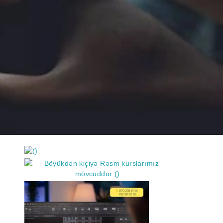
https://wa.me/994552244433