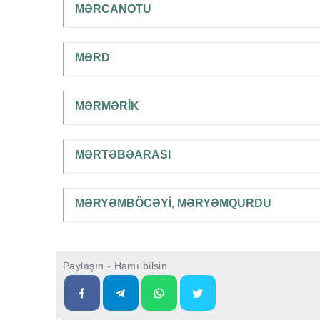
MƏRCANOTU
MƏRD
MƏRMƏRİK
MƏRTƏBƏARASI
MƏRYƏMBÖCƏYİ, MƏRYƏMQURDU
Paylaşın - Hamı bilsin