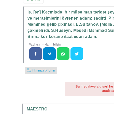
is. [ər.] Keçmişdə: bir müsəlman təriqət ş
və mərasimlərini öyrənən adam; şagird. Pir
Məmməd gəlib çıxmadı. E.Sultanov. [Molla X
çəkməli idi. S.Hüseyn. Məşədi Məmməd Səməd
Birinə kor-koranə itaət edən adam.
Paylaşın - Hamı bilsin
Öz fikrinizi bildirin
Bu məqaləyə aid şərhlər
aşağıda
MAESTRO