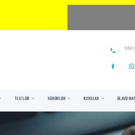
050 
TESTLƏR
XƏBƏRLƏR
KURSLAR
ƏLAVƏ MA