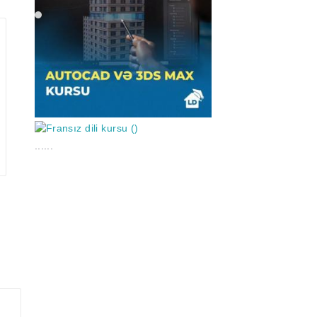
......