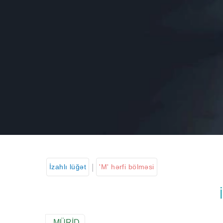
|
İzahlı lüğət
'M' hərfi bölməsi
MÜRİD