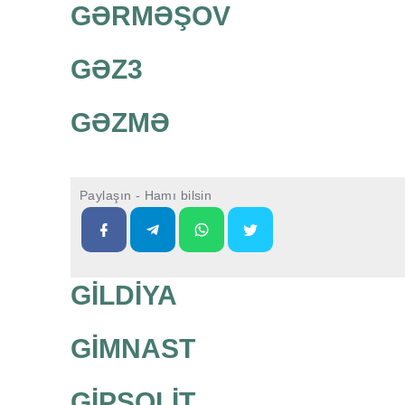
GƏRMƏŞOV
GƏZ3
GƏZMƏ
Paylaşın - Hamı bilsin
GİLDİYA
GİMNAST
GİPSOLİT