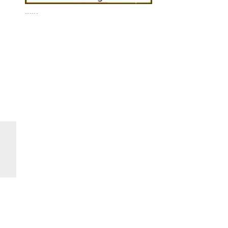
......