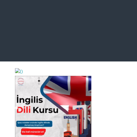
https://wa.me/994552244433