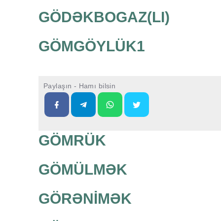
GÖDƏKBOGAZ(LI)
GÖMGÖYLÜK1
Paylaşın - Hamı bilsin
GÖMRÜK
GÖMÜLMƏK
GÖRƏNİMƏK