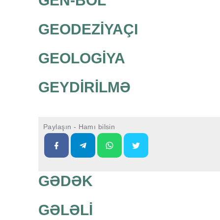
GEN-BOL
GEODEZİYAÇI
GEOLOGİYA
GEYDİRİLMƏ
Paylaşın - Hamı bilsin
GƏDƏK
GƏLƏLİ