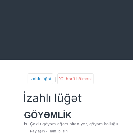
|
İzahlı lüğət
'G' hərfi bölməsi
İzahlı lüğət
GÖYƏMLİK
is. Çoxlu göyəm ağacı bitən yer, göyəm kolluğu.
Paylaşın - Hamı bilsin