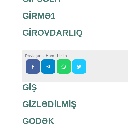
GİRMƏ1
GİROVDARLIQ
Paylaşın - Hamı bilsin
GİŞ
GİZLƏDİLMİŞ
GÖDƏK