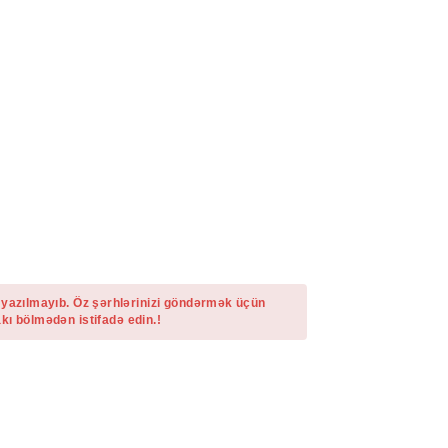
 yazılmayıb. Öz şərhlərinizi göndərmək üçün
kı bölmədən istifadə edin.!