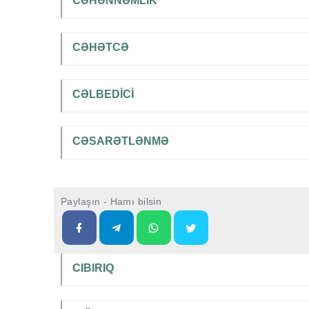
CƏHƏNNƏMLİK
CƏHƏTCƏ
CƏLBEDİCİ
CƏSARƏTLƏNMƏ
Paylaşın - Hamı bilsin
CIBIRIQ