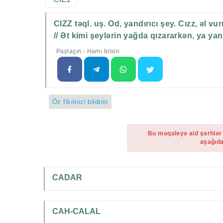
CIZZ təql. uş. Od, yandırıcı şey. Cızz, əl vu
// Ət kimi şeylərin yağda qızararkən, ya yan
Paylaşın - Hamı bilsin
Öz fikrinizi bildirin
Bu məqaləyə aid şərhlər
aşağıda
CADAR
CAH-CALAL