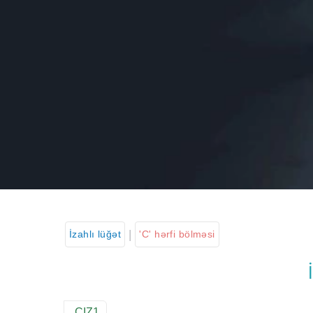
|
İzahlı lüğət
'C' hərfi bölməsi
CIZ1