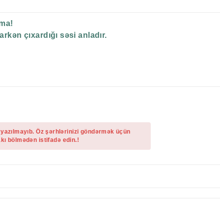
rma!
arkən çıxardığı səsi anladır.
 yazılmayıb. Öz şərhlərinizi göndərmək üçün
kı bölmədən istifadə edin.!