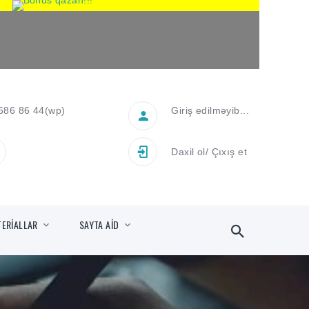
686 86 44
(wp)
Giriş edilməyib...
Daxil ol
/
Çıxış et
TERİALLAR
SAYTA AİD