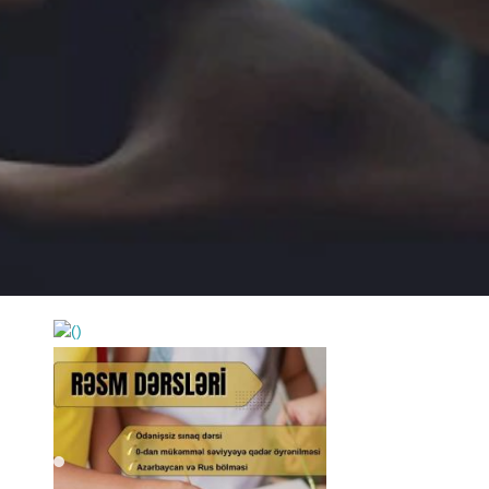
https://wa.me/994552244433