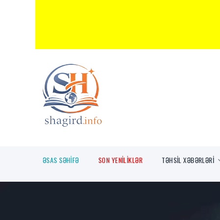
ƏSAS SƏHİFƏ
SON YENİLİKLƏR
TƏHSİL XƏBƏRLƏRİ