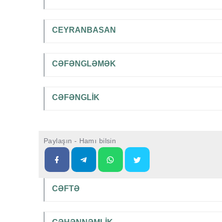
CEYRANBASAN
CƏFƏNGLƏMƏK
CƏFƏNGLİK
Paylaşın - Hamı bilsin
CƏFTƏ