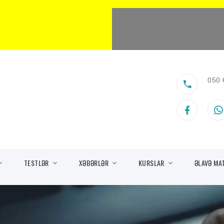
050 
TESTLƏR
XƏBƏRLƏR
KURSLAR
ƏLAVƏ MA