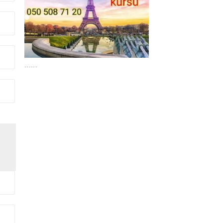
......