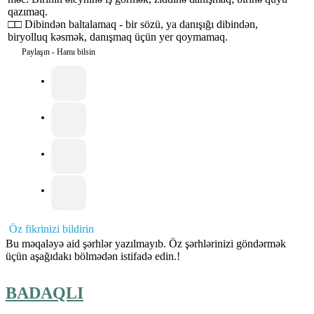
qazımaq.
□□ Dibindən baltalamaq - bir sözü, ya danışığı dibindən,
biryolluq kəsmək, danışmaq üçün yer qoymamaq.
Paylaşın - Hamı bilsin
Öz fikrinizi bildirin
Bu məqaləyə aid şərhlər yazılmayıb. Öz şərhlərinizi göndərmək
üçün aşağıdakı bölmədən istifadə edin.!
BADAQLI