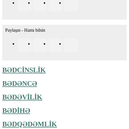
Paylaşın - Hamı bilsin
BƏDCİNSLİK
BƏDƏNCƏ
BƏDƏVİLİK
BƏDİHƏ
BƏDQƏDƏMLİK