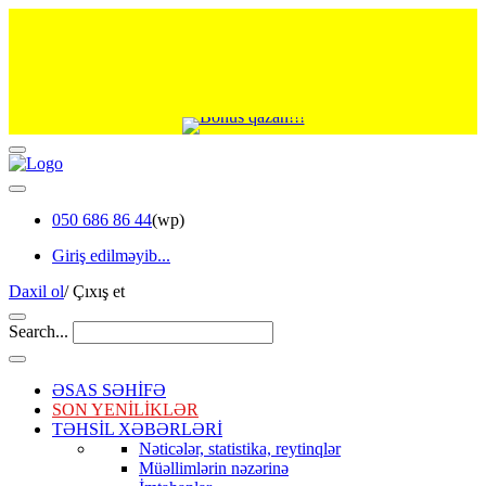
050 686 86 44
(wp)
Giriş edilməyib...
Daxil ol
/
Çıxış et
Search...
ƏSAS SƏHİFƏ
SON YENİLİKLƏR
TƏHSİL XƏBƏRLƏRİ
Nəticələr, statistika, reytinqlər
Müəllimlərin nəzərinə