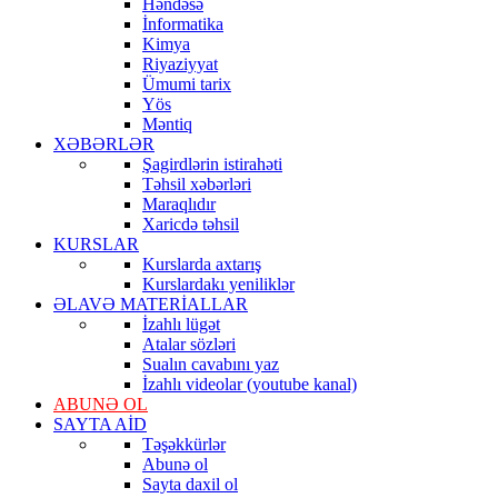
Həndəsə
İnformatika
Kimya
Riyaziyyat
Ümumi tarix
Yös
Məntiq
XƏBƏRLƏR
Şagirdlərin istirahəti
Təhsil xəbərləri
Maraqlıdır
Xaricdə təhsil
KURSLAR
Kurslarda axtarış
Kurslardakı yeniliklər
ƏLAVƏ MATERİALLAR
İzahlı lügət
Atalar sözləri
Sualın cavabını yaz
İzahlı videolar (youtube kanal)
ABUNƏ OL
SAYTA AİD
Təşəkkürlər
Abunə ol
Sayta daxil ol