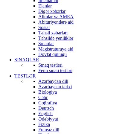
İmtahanlar
Elanlar
Digər xəbərlər
Alimlər və AMEA
Abituriyentlərə aid
Sosial
Təhsil xəbərləri
Təhsildə yeniliklər
Sınaqlar
Magistraturaya aid
Dövlət qulluğu
SINAQLAR
Sınaq testleri
Fenn sınaq testləri
TESTLƏR
Azərbaycan dili
Azərbaycan tarixi
Biologiya
Cəbr
Coğrafiya
Deutsch
English
Ədəbiyyat
Fizika
Fransız dili