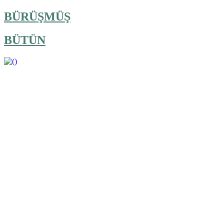
BÜRÜŞMÜŞ
BÜTÜN
https://wa.me/994552244433
......