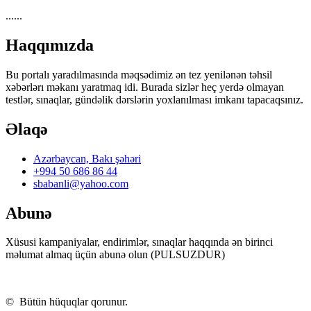
i_l_by_id_with_comments