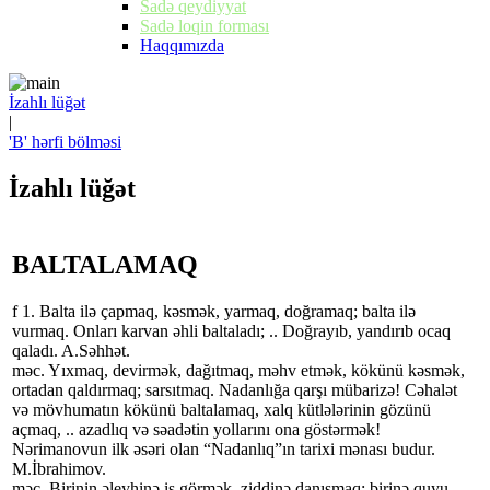
Sadə qeydiyyat
Sadə loqin forması
Haqqımızda
İzahlı lüğət
|
'B' hərfi bölməsi
İzahlı lüğət
BALTALAMAQ
f 1. Balta ilə çapmaq, kəsmək, yarmaq, doğramaq; balta ilə
vurmaq. Onları karvan əhli baltaladı; .. Doğrayıb, yandırıb ocaq
qaladı. A.Səhhət.
məc. Yıxmaq, devirmək, dağıtmaq, məhv etmək, kökünü kəsmək,
ortadan qaldırmaq; sarsıtmaq. Nadanlığa qarşı mübarizə! Cəhalət
və mövhumatın kökünü baltalamaq, xalq kütlələrinin gözünü
açmaq, .. azadlıq və səadətin yollarını ona göstərmək!
Nərimanovun ilk əsəri olan “Nadanlıq”ın tarixi mənası budur.
M.İbrahimov.
məc. Birinin əleyhinə iş görmək, ziddinə danışmaq; birinə quyu