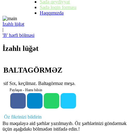
Sadə qeydiyyat
Sadə loqin forması
Haqqımızda
İzahlı lüğət
|
'B' hərfi bölməsi
İzahlı lüğət
BALTAGÖRMƏZ
sif Sıx, keçilməz. Baltagörməz meşə.
Paylaşın - Hamı bilsin
Öz fikrinizi bildirin
Bu məqaləyə aid şərhlər yazılmayıb. Öz şərhlərinizi göndərmək
üçün aşağıdakı bölmədən istifadə edin.!