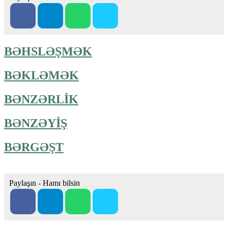
BƏHSLƏŞMƏK
BƏKLƏMƏK
BƏNZƏRLİK
BƏNZƏYİŞ
BƏRGƏŞT
Paylaşın - Hamı bilsin