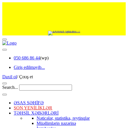
050 686 86 44
(wp)
Giriş edilməyib...
Daxil ol
/
Çıxış et
Search...
ƏSAS SƏHİFƏ
SON YENİLİKLƏR
TƏHSİL XƏBƏRLƏRİ
Nəticələr, statistika, reytinqlər
Müəllimlərin nəzərinə