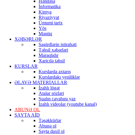
Həndəsə
İnformatika
Kimya
Riyaziyyat
Ümumi tarix
Yös
Məntiq
XƏBƏRLƏR
Şagirdlərin istirahəti
Təhsil xəbərləri
Maraqlıdır
Xaricdə təhsil
KURSLAR
Kurslarda axtarış
Kurslardakı yeniliklər
ƏLAVƏ MATERİALLAR
İzahlı lügət
Atalar sözləri
Sualın cavabını yaz
İzahlı videolar (youtube kanal)
ABUNƏ OL
SAYTA AİD
Təşəkkürlər
Abunə ol
Sayta daxil ol