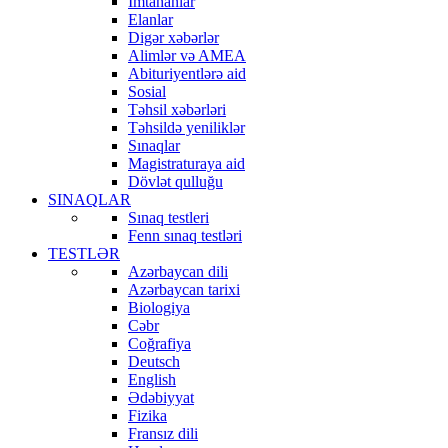
İmtahanlar
Elanlar
Digər xəbərlər
Alimlər və AMEA
Abituriyentlərə aid
Sosial
Təhsil xəbərləri
Təhsildə yeniliklər
Sınaqlar
Magistraturaya aid
Dövlət qulluğu
SINAQLAR
Sınaq testleri
Fenn sınaq testləri
TESTLƏR
Azərbaycan dili
Azərbaycan tarixi
Biologiya
Cəbr
Coğrafiya
Deutsch
English
Ədəbiyyat
Fizika
Fransız dili