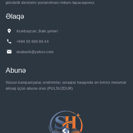
gündəlik dərslərin yoxlanılması imkanı tapacaqsınız.
Əlaqə
Azərbaycan, Bakı şəhəri
+994 50 686 86 44
sbabanli@yahoo.com
Abunə
Xüsusi kampaniyalar, endirimlər, sınaqlar haqqında ən birinci məlumat
almaq üçün abunə olun (PULSUZDUR)