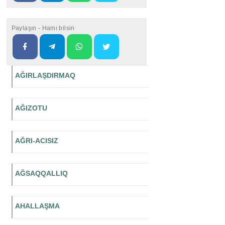
Paylaşın - Hamı bilsin
AĞIRLAŞDIRMAQ
AĞIZOTU
AĞRI-ACISIZ
AĞSAQQALLIQ
AHALLAŞMA