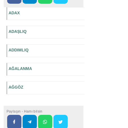
ADAX
ADAŞLIQ
ADDIMLIQ
AĞALANMA
AĞGÖZ
Paylaşın - Hamı bilsin