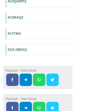
ACIQARPIZ
ACIMAQ2
ACITMA
AÇILIŞMAQ
Paylaşın - Hamı bilsin
Paylaşın - Hamı bilsin