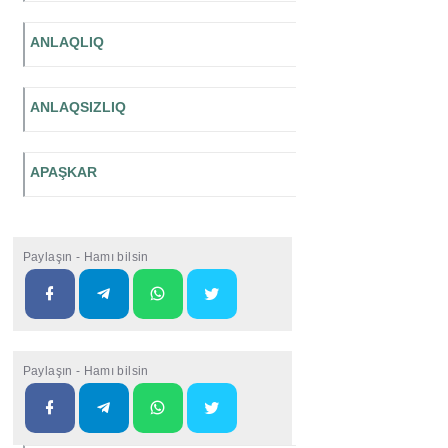
ANLAQLIQ
ANLAQSIZLIQ
APAŞKAR
Paylaşın - Hamı bilsin
Paylaşın - Hamı bilsin