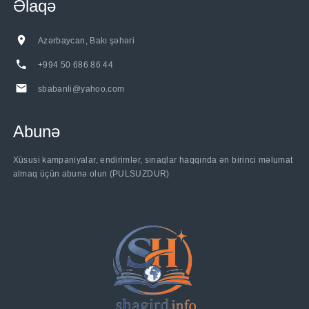
Əlaqə
Azərbaycan, Bakı şəhəri
+994 50 686 86 44
sbabanli@yahoo.com
Abunə
Xüsusi kampaniyalar, endirimlər, sınaqlar haqqında ən birinci məlumat
almaq üçün abunə olun (PULSUZDUR)