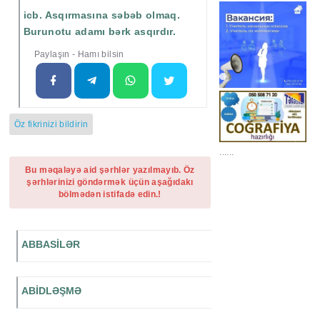
icb. Asqırmasına səbəb olmaq.
Burunotu adamı bərk asqırdır.
Paylaşın - Hamı bilsin
Öz fikrinizi bildirin
......
Bu məqaləyə aid şərhlər yazılmayıb. Öz
şərhlərinizi göndərmək üçün aşağıdakı
bölmədən istifadə edin.!
ABBASİLƏR
ABİDLƏŞMƏ