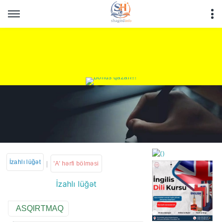
İzahlı lüğət
|
'A' hərfi bölməsi
İzahlı lüğət
https://wa.me/994552244
ASQIRTMAQ