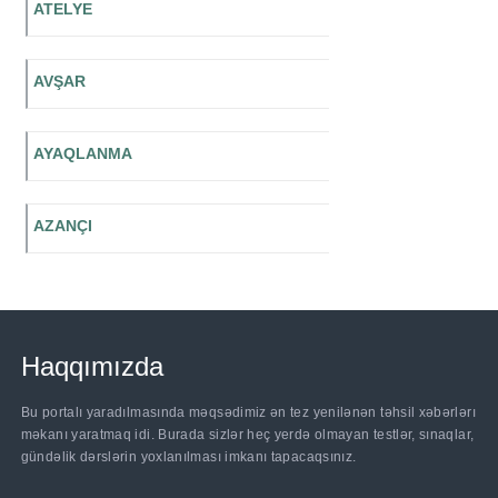
ATELYE
AVŞAR
AYAQLANMA
AZANÇI
Haqqımızda
Bu portalı yaradılmasında məqsədimiz ən tez yenilənən təhsil xəbərlərı
məkanı yaratmaq idi. Burada sizlər heç yerdə olmayan testlər, sınaqlar,
gündəlik dərslərin yoxlanılması imkanı tapacaqsınız.