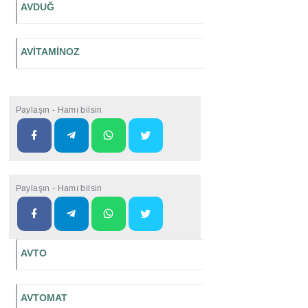
AVDUĞ
AVİTAMİNOZ
Paylaşın - Hamı bilsin
Paylaşın - Hamı bilsin
AVTO
AVTOMAT