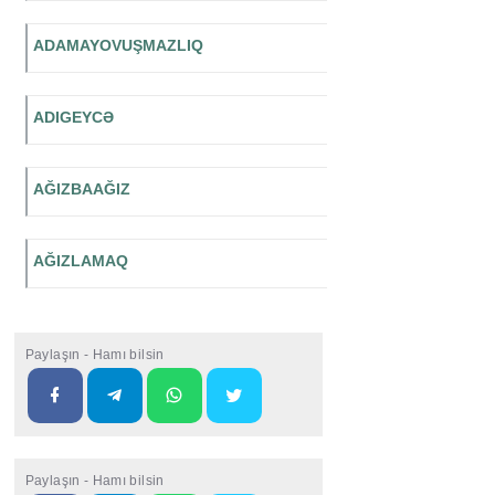
ADAMAYOVUŞMAZLIQ
ADIGEYCƏ
AĞIZBAAĞIZ
AĞIZLAMAQ
Paylaşın - Hamı bilsin
Paylaşın - Hamı bilsin