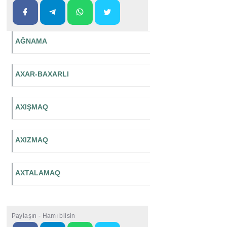
AĞNAMA
AXAR-BAXARLI
AXIŞMAQ
AXIZMAQ
AXTALAMAQ
Paylaşın - Hamı bilsin