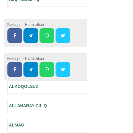
Paylaşın - Hamı bilsin
Paylaşın - Hamı bilsin
ALKOQOLSUZ
ALLAHARAYICILIQ
ALMAQ