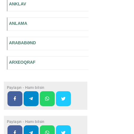
ANKLAV
ANLAMA
ARABABƏND
ARXEOQRAF
Paylaşın - Hamı bilsin
Paylaşın - Hamı bilsin