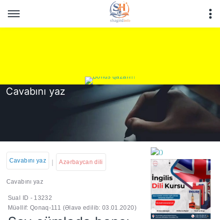
Cavabını yaz
Cavabını yaz
|
Azərbaycan dili
Cavabını yaz
Sual ID - 13232
https://wa.me/994552244
Müəllif: Qonaq-111
(Əlavə edilib: 03.01.2020)