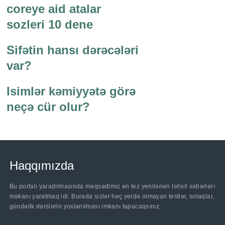
coreye aid atalar
sozleri 10 dene
Sifətin hansı dərəcələri
var?
Isimlər kəmiyyətə görə
neçə cür olur?
Haqqımızda
Bu portalı yaradılmasında məqsədimiz ən tez yenilənən təhsil xəbərlərı
məkanı yaratmaq idi. Burada sizlər heç yerdə olmayan testlər, sınaqlar,
gündəlik dərslərin yoxlanılması imkanı tapacaqsınız.