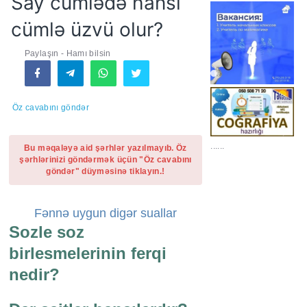
Say cümlədə hansı
cümlə üzvü olur?
Paylaşın - Hamı bilsin
Öz cavabını göndər
......
Bu məqaləyə aid şərhlər yazılmayıb. Öz
şərhlərinizi göndərmək üçün "Öz cavabını
göndər" düyməsinə tiklayın.!
Fənnə uygun digər suallar
Sozle soz
birlesmelerinin ferqi
nedir?