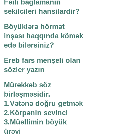
Feili baglamanin
sekilcileri hansilardir?
Böyüklərə hörmət
inşası haqqında kömək
edə bilərsiniz?
Ereb fars menşeli olan
sözler yazın
Mürəkkəb söz
birləşməsidir.
1.Vətənə doğru getmək
2.Körpənin sevinci
3.Müəllimin böyük
ürəyi