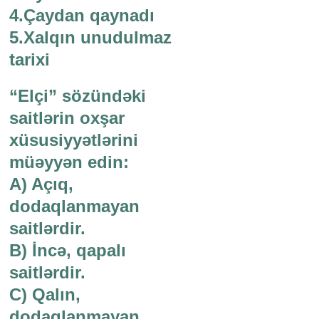
4.Çaydan qaynadı
5.Xalqın unudulmaz
tarixi
“Elçi” sözündəki
saitlərin oxşar
xüsusiyyətlərini
müəyyən edin:
A) Açıq,
dodaqlanmayan
saitlərdir.
B) İncə, qapalı
saitlərdir.
C) Qalın,
dodaqlanmayan