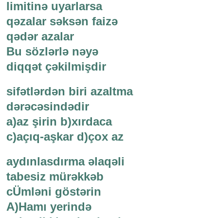
limitinə uyarlarsa
qəzalar səksən faizə
qədər azalar
Bu sözlərlə nəyə
diqqət çəkilmişdir
sifətlərdən biri azaltma
dərəcəsindədir
a)az şirin b)xırdaca
c)açıq-aşkar d)çox az
aydınlasdırma əlaqəli
tabesiz mürəkkəb
cÜmləni göstərin
A)Hamı yerində