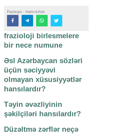
Paylaşın - Hamı bilsin
frazioloji birlesmelere
bir nece numune
Əsl Azərbaycan sözləri
üçün səciyyəvi
olmayan xüsusiyyətlər
hansılardır?
Təyin əvəzliyinin
şəkilçiləri hansılardır?
Düzəltmə zərflər neçə