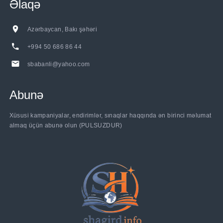
Əlaqə
Azərbaycan, Bakı şəhəri
+994 50 686 86 44
sbabanli@yahoo.com
Abunə
Xüsusi kampaniyalar, endirimlər, sınaqlar haqqında ən birinci məlumat
almaq üçün abunə olun (PULSUZDUR)