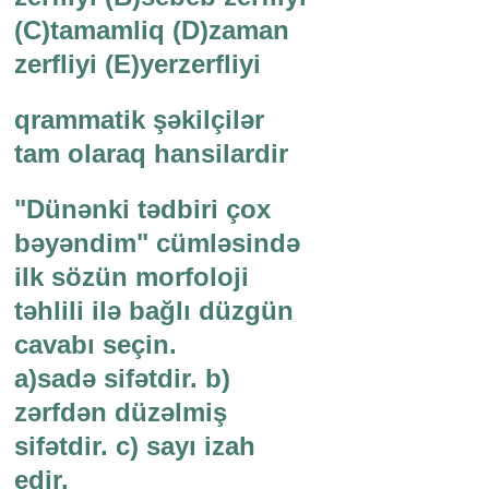
(C)tamamliq (D)zaman
zerfliyi (E)yerzerfliyi
qrammatik şəkilçilər
tam olaraq hansilardir
"Dünənki tədbiri çox
bəyəndim" cümləsində
ilk sözün morfoloji
təhlili ilə bağlı düzgün
cavabı seçin.
a)sadə sifətdir. b)
zərfdən düzəlmiş
sifətdir. c) sayı izah
edir.