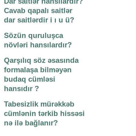
Dar saitlər hansılardır?
Cavab qapalı saitlər
dar saitlərdir i ı u ü?
Sözün quruluşca
növləri hansılardır?
Qarşılıq söz əsasında
formalaşa bilməyən
budaq cümləsi
hansıdır ?
Tabesizlik mürəkkəb
cümlənin tərkib hissəsi
nə ilə bağlanır?