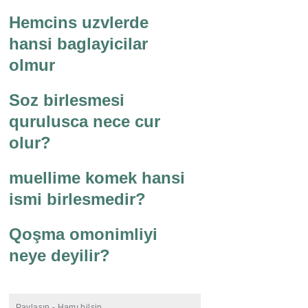
Hemcins uzvlerde
hansi baglayicilar
olmur
Soz birlesmesi
qurulusca nece cur
olur?
muellime komek hansi
ismi birlesmedir?
Qoşma omonimliyi
neye deyilir?
Paylaşın - Hamı bilsin