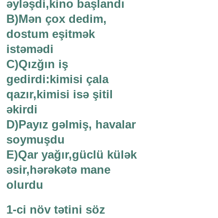
əyləşdi,kino başlandı
B)Mən çox dedim,
dostum eşitmək
istəmədi
C)Qızğın iş
gedirdi:kimisi çala
qazır,kimisi isə şitil
əkirdi
D)Payız gəlmiş, havalar
soymuşdu
E)Qar yağır,güclü külək
əsir,hərəkətə mane
olurdu
1-ci növ tətini söz