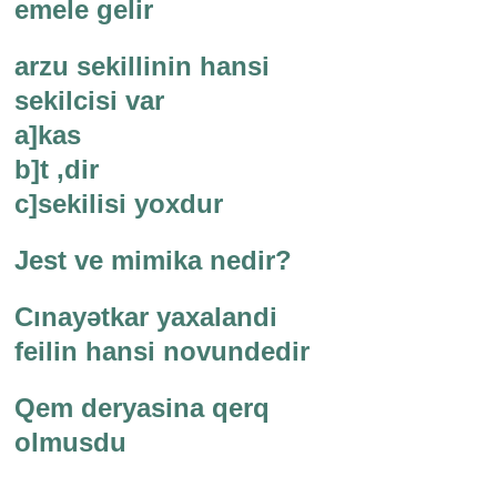
emele gelir
arzu sekillinin hansi
sekilcisi var
a]kas
b]t ,dir
c]sekilisi yoxdur
Jest ve mimika nedir?
Cınayətkar yaxalandi
feilin hansi novundedir
Qem deryasina qerq
olmusdu