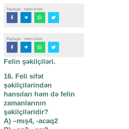
Paylaşın - Hamı bilsin
Paylaşın - Hamı bilsin
Felin şəkilçiləri.
16. Feli sifət
şəkilçilərindən
hansıları həm də felin
zamanlarının
şəkilçiləridir?
A) –mış4, -acaq2