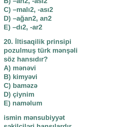
B) –an2, -ası2
C) –malı2, -ası2
D) –ağan2, an2
E) –dı2, -ar2
20. İltisaqilik prinsipi
pozulmuş türk mənşəli
söz hansıdır?
A) mənəvi
B) kimyəvi
C) baməzə
D) çiynim
E) naməlum
ismin mənsubiyyət
şəkilçiləri hansılardır