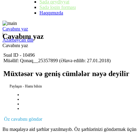
Sadə qeydiyyat
Sadə loqin forması
Haqqımızda
Cavabını yaz
|
Cavabını yaz
Azərbaycan dili
Cavabını yaz
Sual ID - 10496
Müəllif: Qonaq__25357899
(Əlavə edilib: 27.01.2018)
Müxtəsər və geniş cümlələr nəyə deyilir
Paylaşın - Hamı bilsin
Öz cavabını göndər
Bu məqaləyə aid şərhlər yazılmayıb. Öz şərhlərinizi göndərmək üçün 