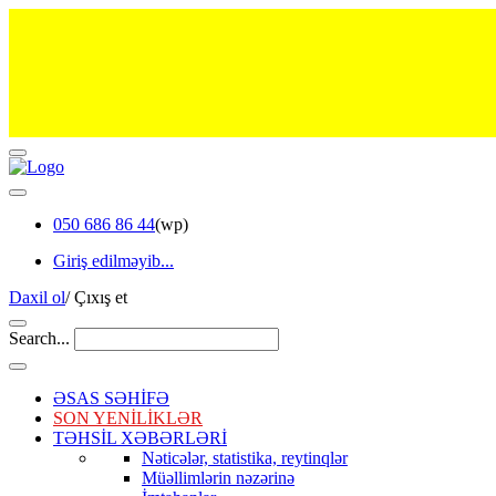
050 686 86 44
(wp)
Giriş edilməyib...
Daxil ol
/
Çıxış et
Search...
ƏSAS SƏHİFƏ
SON YENİLİKLƏR
TƏHSİL XƏBƏRLƏRİ
Nəticələr, statistika, reytinqlər
Müəllimlərin nəzərinə