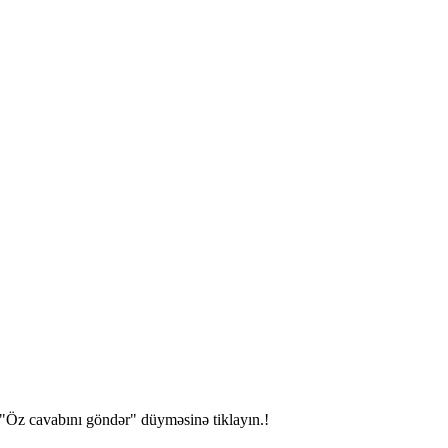
"Öz cavabını göndər" düyməsinə tiklayın.!