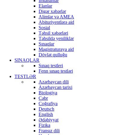
İmtahanlar
Elanlar
Digər xəbərlər
Alimlər və AMEA
Abituriyentlərə aid
Sosial
Təhsil xəbərləri
Təhsildə yeniliklər
Sınaqlar
Magistraturaya aid
Dövlət qulluğu
SINAQLAR
Sınaq testleri
Fenn sınaq testləri
TESTLƏR
Azərbaycan dili
Azərbaycan tarixi
Biologiya
Cəbr
Coğrafiya
Deutsch
English
Ədəbiyyat
Fizika
Fransız dili