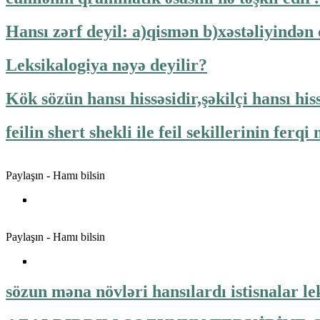
Hansı zərf deyil: a)qismən b)xəstəliyindən
Leksikalogiya nəyə deyilir?
Kök sözün hansı hissəsidir,şəkilçi hansı his
feilin shert shekli ile feil sekillerinin ferqi
Paylaşın - Hamı bilsin
Paylaşın - Hamı bilsin
sözun məna növləri hansılardı istisnalar l