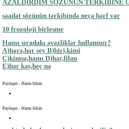
AZALDIRDIM SOZUNUN TERKİBİNE 
səadət sözünün tərkibində neçə hərf var
10 frozoloji birlesme
Hansı sıradakı əvəzliklər hallanmır?
A)hərə,hər şey B)biri,kimi
C)kimsə,hamı D)hər,filan
E)hər kəs,heç nə
Paylaşın - Hamı bilsin
Paylaşın - Hamı bilsin