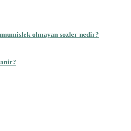
umumislek olmayan sozler nedir?
lənir?