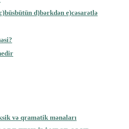
 c)büsbütün d)bərkdən e)cəsarətlə
səsi?
 nedir
eksik və qramatik mənaları