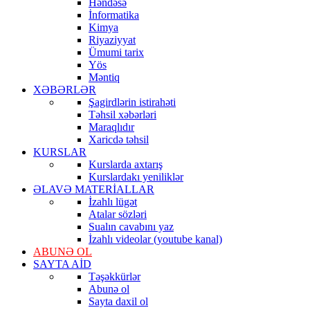
Həndəsə
İnformatika
Kimya
Riyaziyyat
Ümumi tarix
Yös
Məntiq
XƏBƏRLƏR
Şagirdlərin istirahəti
Təhsil xəbərləri
Maraqlıdır
Xaricdə təhsil
KURSLAR
Kurslarda axtarış
Kurslardakı yeniliklər
ƏLAVƏ MATERİALLAR
İzahlı lügət
Atalar sözləri
Sualın cavabını yaz
İzahlı videolar (youtube kanal)
ABUNƏ OL
SAYTA AİD
Təşəkkürlər
Abunə ol
Sayta daxil ol