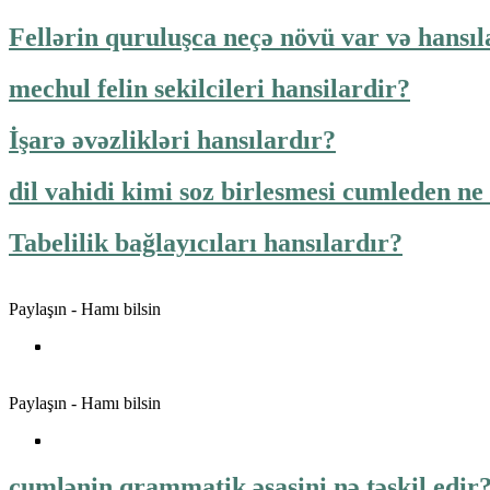
Fellərin quruluşca neçə növü var və hansıl
mechul felin sekilcileri hansilardir?
İşarə əvəzlikləri hansılardır?
dil vahidi kimi soz birlesmesi cumleden ne 
Tabelilik bağlayıcıları hansılardır?
Paylaşın - Hamı bilsin
Paylaşın - Hamı bilsin
cumlənin qrammatik əsasini nə təşkil edir