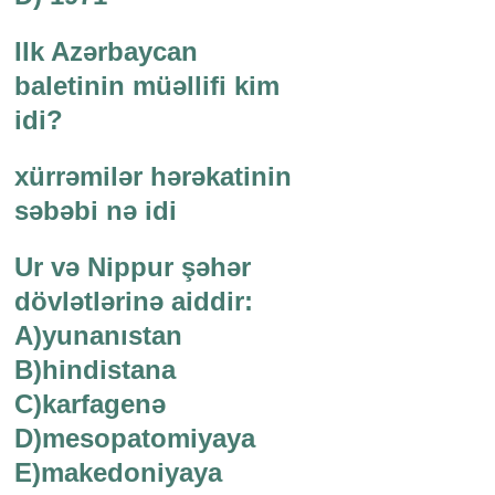
Ilk Azərbaycan
baletinin müəllifi kim
idi?
xürrəmilər hərəkatinin
səbəbi nə idi
Ur və Nippur şəhər
dövlətlərinə aiddir:
A)yunanıstan
B)hindistana
C)karfagenə
D)mesopatomiyaya
E)makedoniyaya