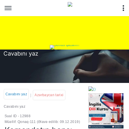
Cavabını yaz
Cavabını yaz
|
Azərbaycan tarixi
Cavabını yaz
Sual ID - 12988
https://wa.me/994552244
Müəllif: Qonaq-111
(Əlavə edilib: 09.12.2019)