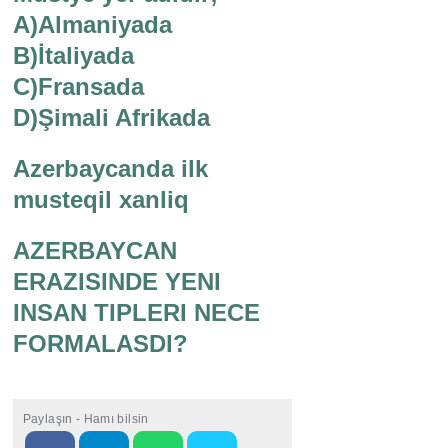
A)Almaniyada
B)İtaliyada
C)Fransada
D)Şimali Afrikada
Azerbaycanda ilk
musteqil xanliq
AZERBAYCAN
ERAZISINDE YENI
INSAN TIPLERI NECE
FORMALASDI?
Paylaşın - Hamı bilsin