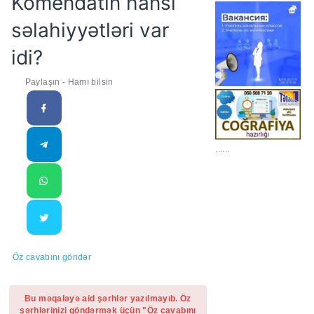
Komendatın hansı
səlahiyyətləri var
idi?
Paylaşın - Hamı bilsin
......
Öz cavabını göndər
Bu məqaləyə aid şərhlər yazılmayıb. Öz
şərhlərinizi göndərmək üçün "Öz cavabını