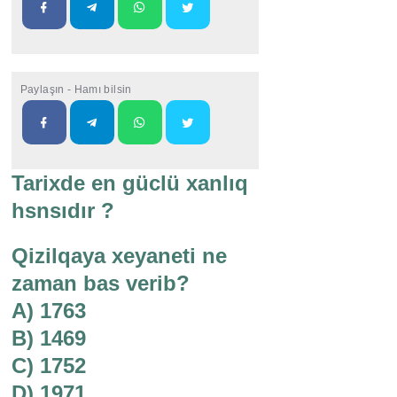
Paylaşın - Hamı bilsin
Tarixde en güclü xanlıq
hsnsıdır ?
Qizilqaya xeyaneti ne
zaman bas verib?
A) 1763
B) 1469
C) 1752
D) 1971