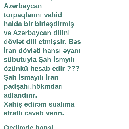
Azərbaycan
torpaqlarını vahid
halda bir birləşdirmiş
və Azərbaycan dilini
dövlət dili etmişsir. Bəs
İran dövləti hansı əyanı
sübutuyla Şah İsmyılı
özünkü hesab edir ???
Şah İsmayılı İran
padşahı,hökmdarı
adlandırır.
Xahiş edirəm sualıma
ətraflı cavab verin.
Qedimde hansi