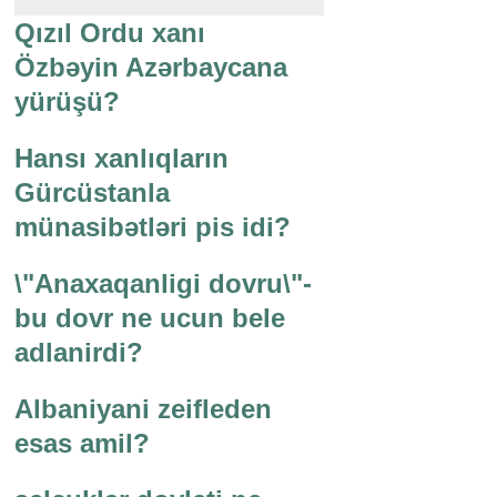
Qızıl Ordu xanı
Özbəyin Azərbaycana
yürüşü?
Hansı xanlıqların
Gürcüstanla
münasibətləri pis idi?
\"Anaxaqanligi dovru\"-
bu dovr ne ucun bele
adlanirdi?
Albaniyani zeifleden
esas amil?