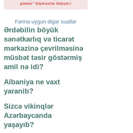
göndər" düyməsinə tiklayın.!
Fənnə uygun digər suallar
Ərdəbilin böyük
sənətkarlıq və ticarət
mərkəzinə çevrilməsinə
müsbət təsir göstərmiş
amil nə idi?
Albaniya ne vaxt
yaranib?
Sizcə vikinqlər
Azərbaycanda
yaşayıb?