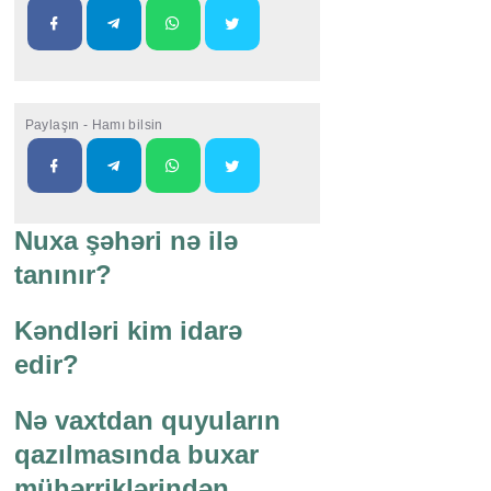
Paylaşın - Hamı bilsin
Nuxa şəhəri nə ilə
tanınır?
Kəndləri kim idarə
edir?
Nə vaxtdan quyuların
qazılmasında buxar
mühərriklərindən