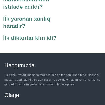
istifadə edildi?
İlk yaranan xanlıq
haradır?
İlk diktorlar kim idi?
Haqqımızda
Bu portalı yaradılmasında məqsədimiz ən tez yenilənən təhsil xəbərlərı
məkanı yaratmaq idi. Burada sizlər heç yerdə olmayan testlər, sınaqlar,
gündəlik dərslərin yoxlanılması imkanı tapacaqsınız.
Əlaqə