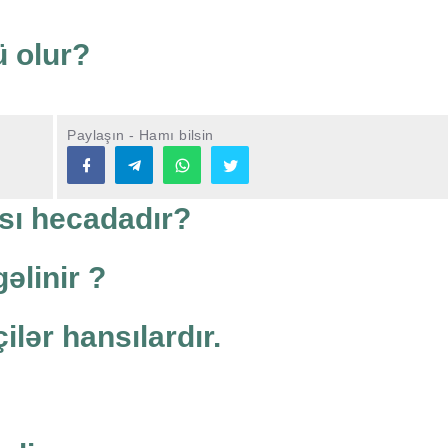
ü olur?
Paylaşın - Hamı bilsin
sı hecadadır?
əlinir ?
ilər hansılardır.