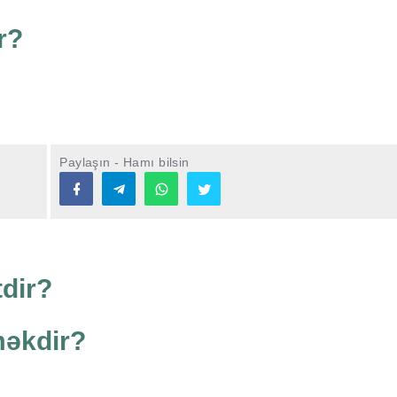
r?
Paylaşın - Hamı bilsin
tdir?
məkdir?