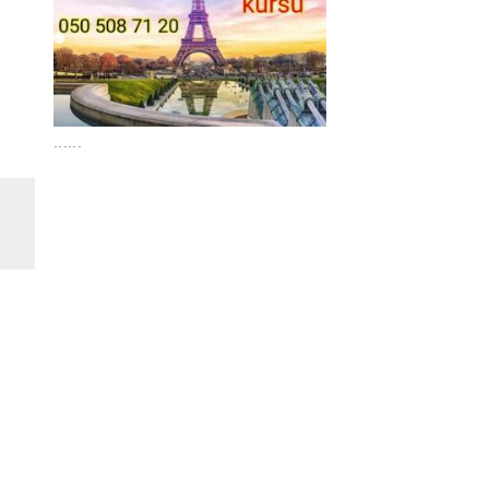
......