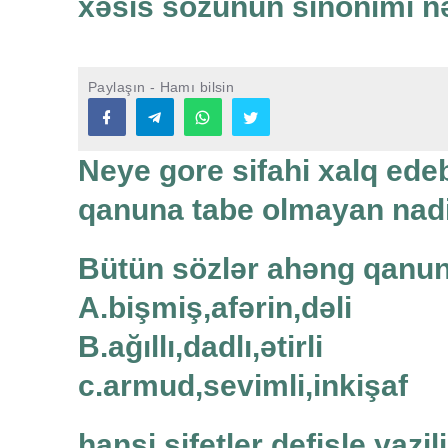
xəsis sözünün sinonimi n
Paylaşın - Hamı bilsin
Neye gore sifahi xalq ed
qanuna tabe olmayan nadir
Bütün sözlər ahəng qanun
A.bişmiş,afərin,dəli
B.ağıllı,dadlı,ətirli
c.armud,sevimli,inkişaf
hansi sifetler defisle yazil