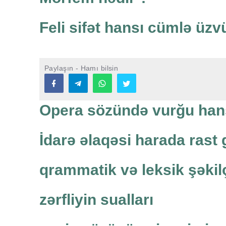
Feli sifət hansı cümlə üzv
Paylaşın - Hamı bilsin
Opera sözündə vurğu han
İdarə əlaqəsi harada rast g
qrammatik və leksik şəkilç
zərfliyin sualları