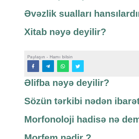
Əvəzlik sualları hansılardı
Xitab nəyə deyilir?
Paylaşın - Hamı bilsin
Əlifba nəyə deyilir?
Sözün tərkibi nədən ibarə
Morfonoloji hadisə nə de
Morfem nədir ?