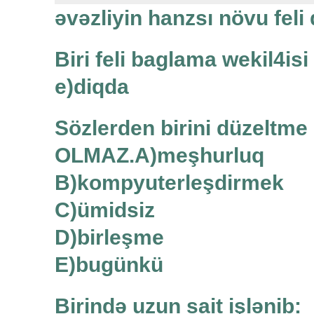
əvəzliyin hanzsı növu feli
Biri feli baglama wekil4isi
e)diqda
Sözlerden birini düzeltm
OLMAZ.A)meşhurluq
B)kompyuterleşdirmek
C)ümidsiz
D)birleşme
E)bugünkü
Birində uzun sait işlənib: