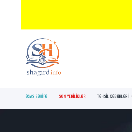
ƏSAS SƏHİFƏ
SON YENİLİKLƏR
TƏHSİL XƏBƏRLƏRİ