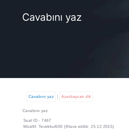
Cavabını yaz
|
Cavabını yaz
Azərbaycan dili
Cavabını yaz
Sual ID - 7467
Müəllif: Tevekkul600
(Əlavə edilib: 25.12.2015)