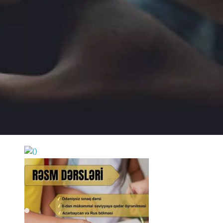
https://wa.me/994552244433