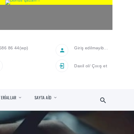
686 86 44
(wp)
Giriş edilməyib...
Daxil ol
/
Çıxış et
TERİALLAR
SAYTA AİD