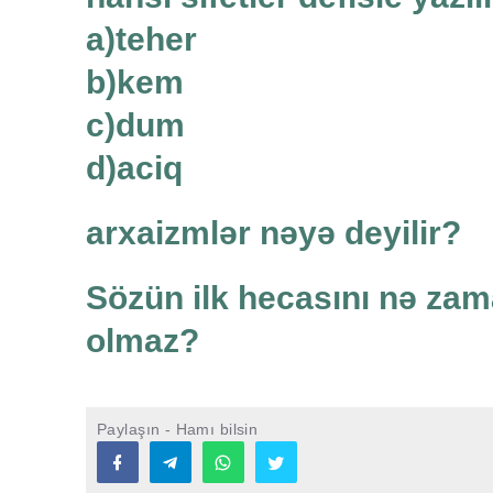
a)teher
b)kem
c)dum
d)aciq
arxaizmlər nəyə deyilir?
Sözün ilk hecasını nə za
olmaz?
Paylaşın - Hamı bilsin