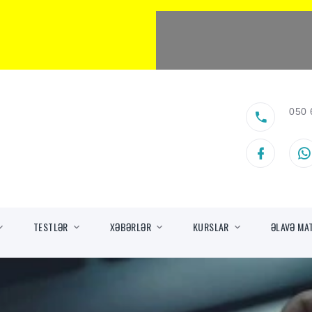
050 
TESTLƏR
XƏBƏRLƏR
KURSLAR
ƏLAVƏ MA