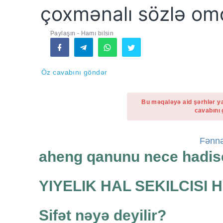
çoxmənalı sözlə omo
Paylaşın - Hamı bilsin
Öz cavabını göndər
Bu məqaləyə aid şərhlər y
cavabını 
Fənnə
aheng qanunu nece hadis
YIYELIK HAL SEKILCISI 
Sifət nəyə deyilir?